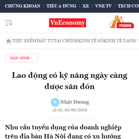
CHỨNG KHOÁN
TIÊU & DÙNG
XE
VNE TV
TECH CO
TIÊU ĐIỂM
ĐẦU TƯ
TÀI CHÍNH
KINH TẾ SỐ
KINH TẾ XANH
DÂN SINH
Lao động có kỹ năng ngày càng
được săn đón
Nhật Dương
N
12:55, 08/06/2026
Nhu cầu tuyển dụng của doanh nghiệp
trên địa bàn Hà Nội đang có xu hướng