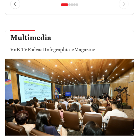
Multimedia
VnE TV
Podcast
Infographics
eMagazine