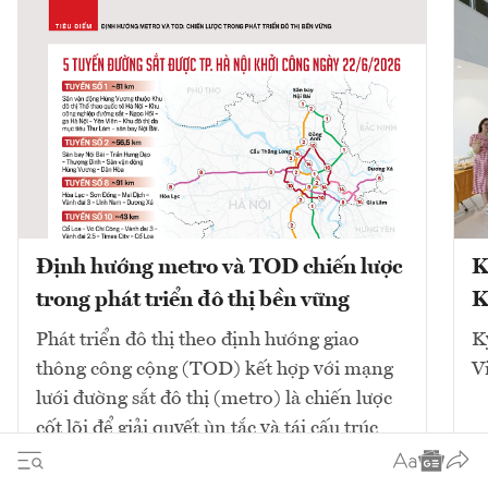
Định hướng metro và TOD chiến lược
K
trong phát triển đô thị bền vững
K
Phát triển đô thị theo định hướng giao
K
thông công cộng (TOD) kết hợp với mạng
V
lưới đường sắt đô thị (metro) là chiến lược
cốt lõi để giải quyết ùn tắc và tái cấu trúc
không gian. Mô hình này tập...