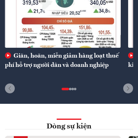
Giãn, hoãn, miễn giảm hàng loạt thuế
phí hỗ trợ người dân và doanh nghiệp
kin
Dòng sự kiện