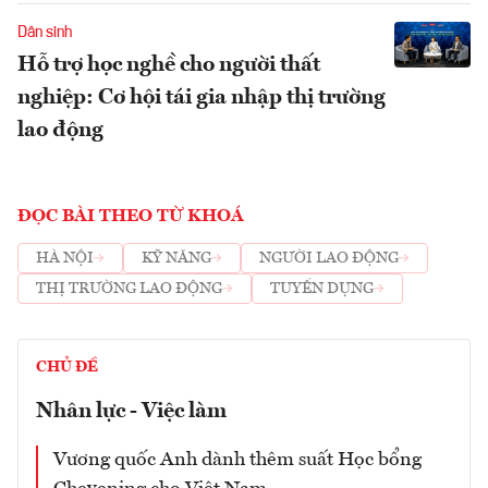
Dân sinh
Hỗ trợ học nghề cho người thất
nghiệp: Cơ hội tái gia nhập thị trường
lao động
ĐỌC BÀI THEO TỪ KHOÁ
HÀ NỘI
KỸ NĂNG
NGƯỜI LAO ĐỘNG
THỊ TRƯỜNG LAO ĐỘNG
TUYỂN DỤNG
CHỦ ĐỀ
Nhân lực - Việc làm
Vương quốc Anh dành thêm suất Học bổng