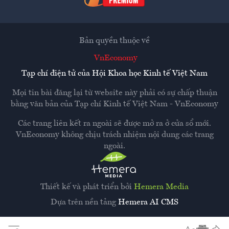
Bản quyền thuộc về
VnEconomy
Tạp chí điện tử của Hội Khoa học Kinh tế Việt Nam
Mọi tin bài đăng lại từ website này phải có sự chấp thuận
bằng văn bản của
Tạp chí Kinh tế Việt Nam - VnEconomy
Các trang liên kết ra ngoài sẽ được mở ra ở cửa sổ mới.
VnEconomy không chịu trách nhiệm nội dung các trang
ngoài.
Thiết kế và phát triển bởi
Hemera Media
Dựa trên nền tảng
Hemera AI CMS