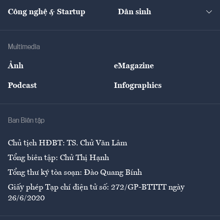
Kinh doanh
Kết nối
Tạp chí kinh tế Việt Nam
eMagazine
Nhà đầu tư
Du lịch
Công nghệ & Startup
Dân sinh
Tư vấn
Nông sản
Doanh nhân
Tư vấn Tiêu & Dùng
Infographics
Hạ tầng
Sức khỏe
Khung pháp lý
Doanh nghiệp
Địa phương
Thị trường
Bảo hiểm
Multimedia
Sự kiện
Nhân lực
Ảnh
eMagazine
Đẹp +
An sinh
Podcast
Infographics
Giải trí
Y tế
Nhà
Ban Biên tập
Ẩm thực
Chủ tịch HĐBT: TS. Chử Văn Lâm
Tổng biên tập: Chử Thị Hạnh
Tổng thư ký tòa soạn: Đào Quang Bính
Giấy phép Tạp chí điện tử số: 272/GP-BTTTT ngày
26/6/2020