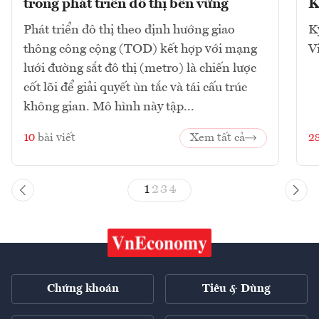
trong phát triển đô thị bền vững
K
Phát triển đô thị theo định hướng giao
K
thông công cộng (TOD) kết hợp với mạng
V
lưới đường sắt đô thị (metro) là chiến lược
cốt lõi để giải quyết ùn tắc và tái cấu trúc
không gian. Mô hình này tập...
10
bài viết
Xem tất cả
2
1
2
3
4
Chứng khoán
Tiêu & Dùng