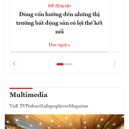
Bất động sản
Dòng vốn hướng đến những thị
Tậ
trường bất động sản có lợi thế kết
t
nối
Đọc ngay
Multimedia
VnE TV
Podcast
Infographics
eMagazine