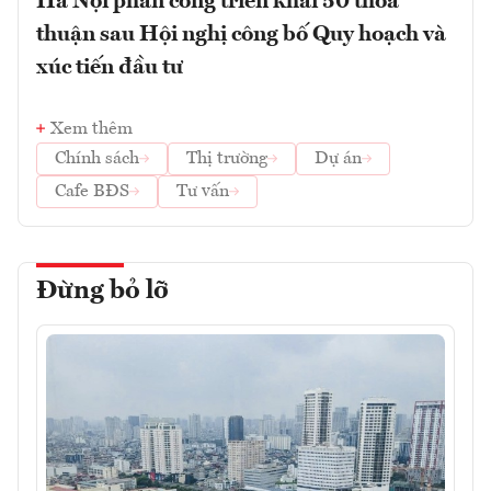
Hà Nội phân công triển khai 50 thỏa
thuận sau Hội nghị công bố Quy hoạch và
xúc tiến đầu tư
Xem thêm
Chính sách
Thị trường
Dự án
Cafe BĐS
Tư vấn
Đừng bỏ lỡ