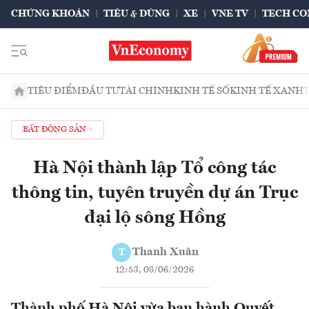
CHỨNG KHOÁN
TIÊU & DÙNG
XE
VNE TV
TECH CO
TIÊU ĐIỂM
ĐẦU TƯ
TÀI CHÍNH
KINH TẾ SỐ
KINH TẾ XANH
BẤT ĐỘNG SẢN
Hà Nội thành lập Tổ công tác
thông tin, tuyên truyền dự án Trục
đại lộ sông Hồng
Thanh Xuân
T
12:53, 08/06/2026
Thành phố Hà Nội vừa ban hành Quyết