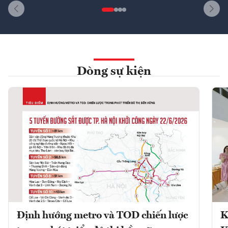
Dòng sự kiện
Định hướng metro và TOD chiến lược
K