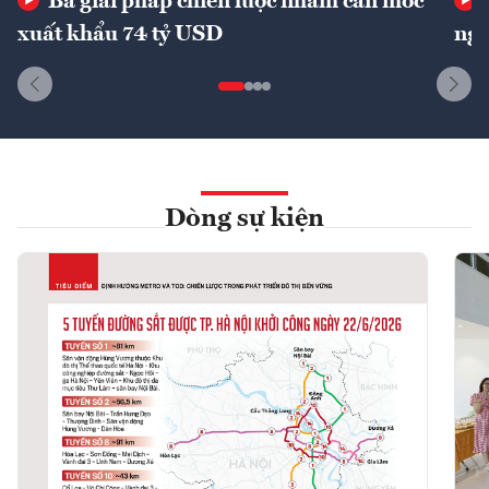
Ba giải pháp chiến lược nhằm cán mốc
xuất khẩu 74 tỷ USD
ngu
Dòng sự kiện