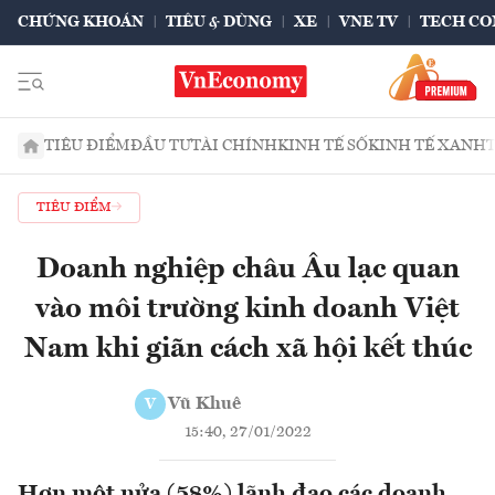
CHỨNG KHOÁN
TIÊU & DÙNG
XE
VNE TV
TECH CO
TIÊU ĐIỂM
ĐẦU TƯ
TÀI CHÍNH
KINH TẾ SỐ
KINH TẾ XANH
TIÊU ĐIỂM
Doanh nghiệp châu Âu lạc quan
vào môi trường kinh doanh Việt
Nam khi giãn cách xã hội kết thúc
Vũ Khuê
V
15:40, 27/01/2022
Hơn một nửa (58%) lãnh đạo các doanh