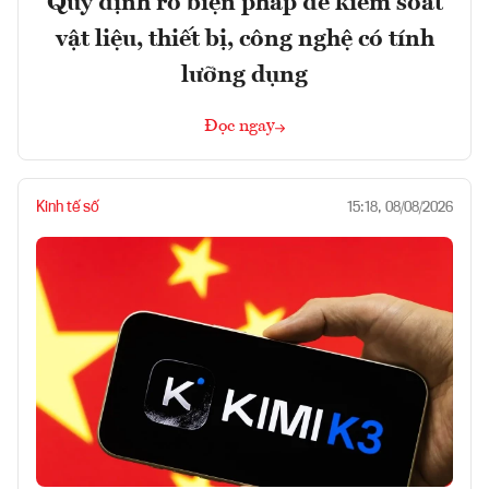
Quy định rõ biện pháp để kiểm soát
vật liệu, thiết bị, công nghệ có tính
lưỡng dụng
Đọc ngay
Kinh tế số
15:18, 08/08/2026