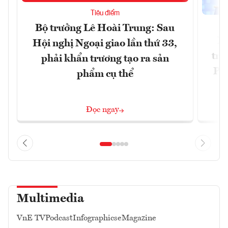
Tiêu điểm
Bộ trưởng Lê Hoài Trung: Sau
Ph
Hội nghị Ngoại giao lần thứ 33,
trự
phải khẩn trương tạo ra sản
Phi
phẩm cụ thể
Đ
Đọc ngay
Multimedia
VnE TV
Podcast
Infographics
eMagazine