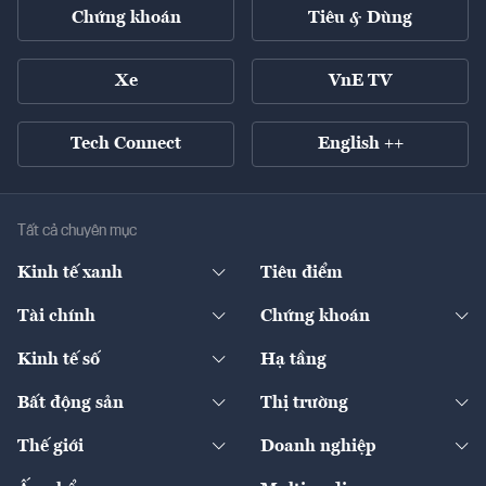
Chứng khoán
Tiêu & Dùng
Xe
VnE TV
Tech Connect
English ++
Tất cả chuyên mục
Kinh tế xanh
Tiêu điểm
Chuyển động xanh
Tài chính
Chứng khoán
Pháp lý
Ngân hàng
Doanh nghiệp niêm yết
Kinh tế số
Hạ tầng
Thương hiệu xanh
Thị trường vốn
Thị trường
Sản phẩm - Thị trường
Bất động sản
Thị trường
Diễn đàn
Thuế
Đầu tư
Tài sản số
Chính sách
Xuất nhập khẩu
Thế giới
Doanh nghiệp
Bảo hiểm
Quốc tế
Dịch vụ số
Thị trường
Khung pháp lý
Kinh tế
Chuyển động