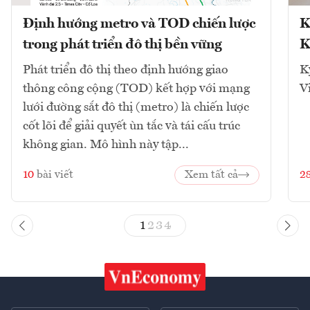
Định hướng metro và TOD chiến lược
K
trong phát triển đô thị bền vững
K
Phát triển đô thị theo định hướng giao
K
thông công cộng (TOD) kết hợp với mạng
V
lưới đường sắt đô thị (metro) là chiến lược
cốt lõi để giải quyết ùn tắc và tái cấu trúc
không gian. Mô hình này tập...
10
bài viết
Xem tất cả
2
1
2
3
4