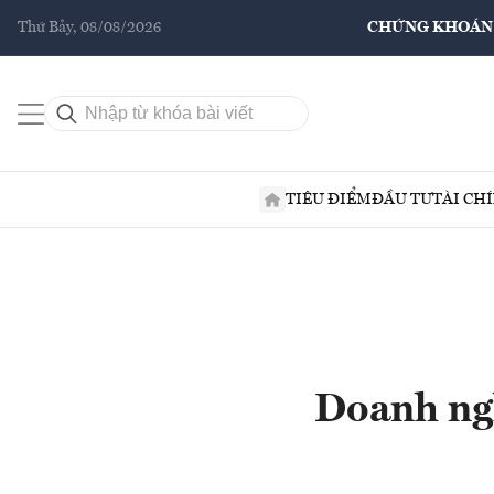
Thứ Bảy, 08/08/2026
CHỨNG KHOÁN
TIÊU ĐIỂM
ĐẦU TƯ
TÀI CH
Doanh ngh