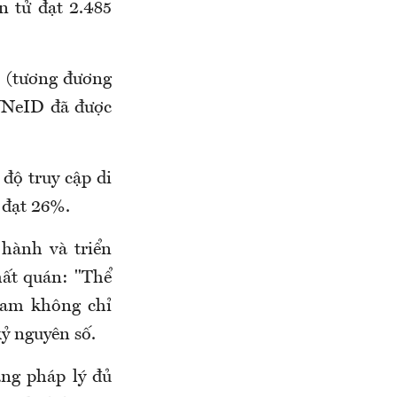
n tử đạt 2.485
p (tương đương
 VNeID đã được
 độ truy cập di
 đạt 26%.
 hành và triển
hất quán: "Thể
Nam không chỉ
kỷ nguyên số.
ng pháp lý đủ