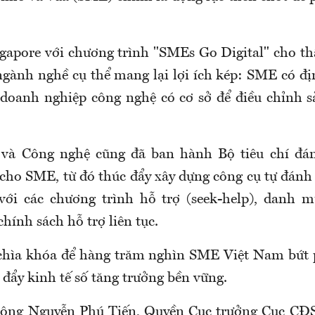
ngapore với chương trình "SMEs Go Digital" cho t
 ngành nghề cụ thể mang lại lợi ích kép: SME có đ
, doanh nghiệp công nghệ có cơ sở để điều chỉnh 
và Công nghệ cũng đã ban hành Bộ tiêu chí đá
cho SME, từ đó thúc đẩy xây dựng công cụ tự đánh g
với các chương trình hỗ trợ (seek-help), danh 
hính sách hỗ trợ liên tục.
chìa khóa để hàng trăm nghìn SME Việt Nam bứt 
 đẩy kinh tế số tăng trưởng bền vững.
, ông Nguyễn Phú Tiến, Quyền Cục trưởng Cục CĐS