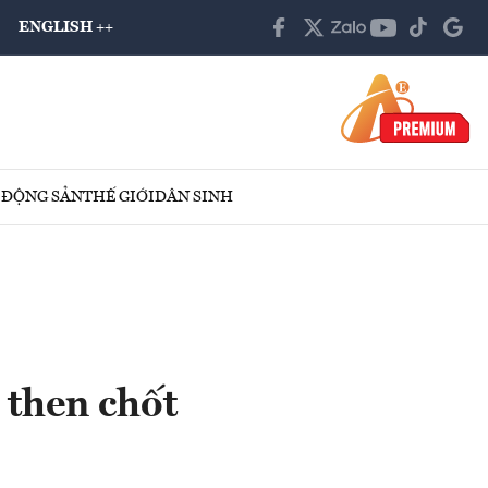
ENGLISH ++
 ĐỘNG SẢN
THẾ GIỚI
DÂN SINH
 then chốt