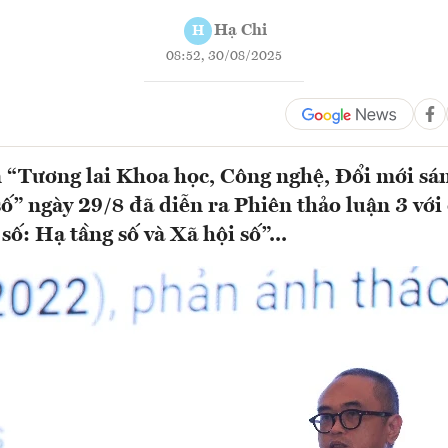
Hạ Chi
H
08:52, 30/08/2025
 “Tương lai Khoa học, Công nghệ, Đổi mới sán
ố” ngày 29/8 đã diễn ra Phiên thảo luận 3 với
ố: Hạ tầng số và Xã hội số”...