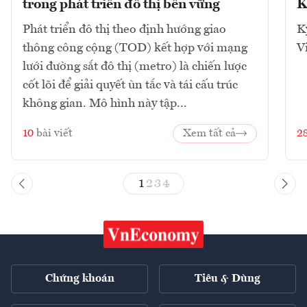
trong phát triển đô thị bền vững
K
Phát triển đô thị theo định hướng giao
K
thông công cộng (TOD) kết hợp với mạng
V
lưới đường sắt đô thị (metro) là chiến lược
cốt lõi để giải quyết ùn tắc và tái cấu trúc
không gian. Mô hình này tập...
10
bài viết
Xem tất cả
2
1
2
3
4
Chứng khoán
Tiêu & Dùng