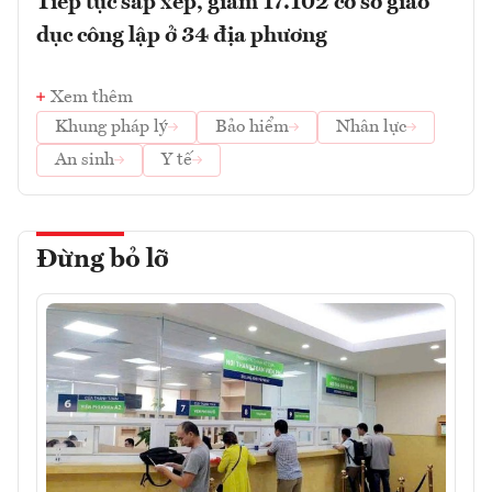
Tiếp tục sắp xếp, giảm 17.102 cơ sở giáo
dục công lập ở 34 địa phương
Xem thêm
Khung pháp lý
Bảo hiểm
Nhân lực
An sinh
Y tế
Đừng bỏ lỡ