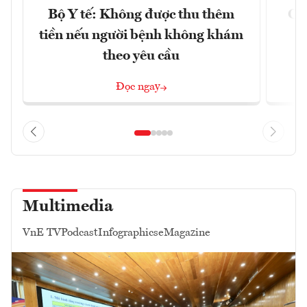
Bộ Y tế: Không được thu thêm
Cắt
tiền nếu người bệnh không khám
l
theo yêu cầu
Đọc ngay
Multimedia
VnE TV
Podcast
Infographics
eMagazine