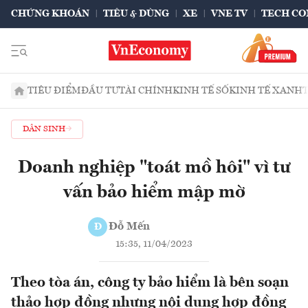
CHỨNG KHOÁN
TIÊU & DÙNG
XE
VNE TV
TECH CO
TIÊU ĐIỂM
ĐẦU TƯ
TÀI CHÍNH
KINH TẾ SỐ
KINH TẾ XANH
DÂN SINH
Doanh nghiệp "toát mồ hôi" vì tư
vấn bảo hiểm mập mờ
Đỗ Mến
Đ
15:35, 11/04/2023
Theo tòa án, công ty bảo hiểm là bên soạn
thảo hợp đồng nhưng nội dung hợp đồng