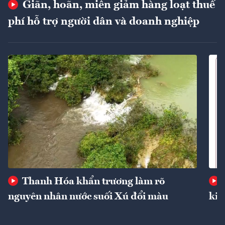
Giãn, hoãn, miễn giảm hàng loạt thuế
phí hỗ trợ người dân và doanh nghiệp
Thanh Hóa khẩn trương làm rõ
nguyên nhân nước suối Xú đổi màu
kin