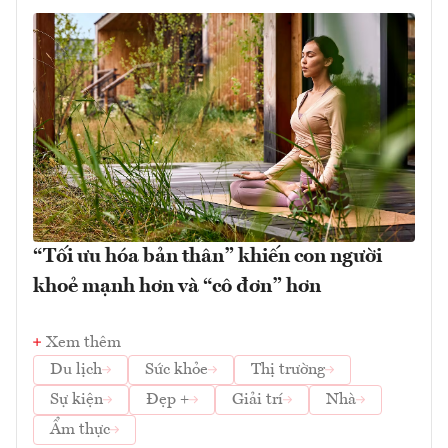
“Tối ưu hóa bản thân” khiến con người
khoẻ mạnh hơn và “cô đơn” hơn
Xem thêm
Du lịch
Sức khỏe
Thị trường
Sự kiện
Đẹp +
Giải trí
Nhà
Ẩm thực