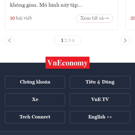
không gian. Mô hình này tập...
10
bài viết
Xem tất cả
2
1
2
3
4
Chứng khoán
Tiêu & Dùng
Xe
VnE TV
Tech Connect
English ++