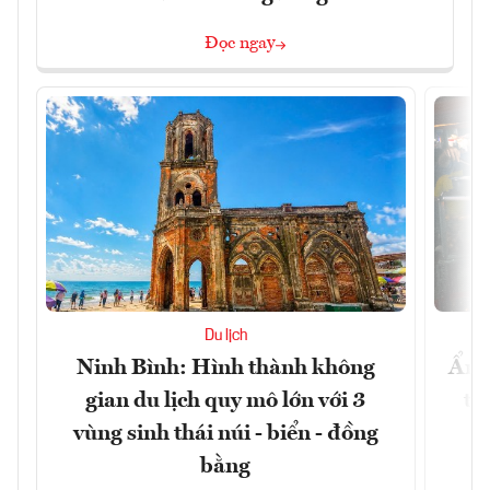
Đọc ngay
Du lịch
Ninh Bình: Hình thành không
Ẩm 
gian du lịch quy mô lớn với 3
tê
vùng sinh thái núi - biển - đồng
bằng