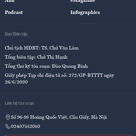
Ảnh
eMagazine
Đẹp +
An sinh
Podcast
Infographics
Giải trí
Y tế
Nhà
Ban Biên tập
Ẩm thực
Chủ tịch HĐBT: TS. Chử Văn Lâm
Tổng biên tập: Chử Thị Hạnh
Tổng thư ký tòa soạn: Đào Quang Bính
Giấy phép Tạp chí điện tử số: 272/GP-BTTTT ngày
26/6/2020
Liên hệ tòa soạn
Số 96-98 Hoàng Quốc Việt, Cầu Giấy, Hà Nội
02437552050