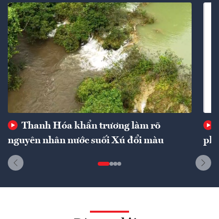
Thanh Hóa khẩn trương làm rõ
nguyên nhân nước suối Xú đổi màu
phí