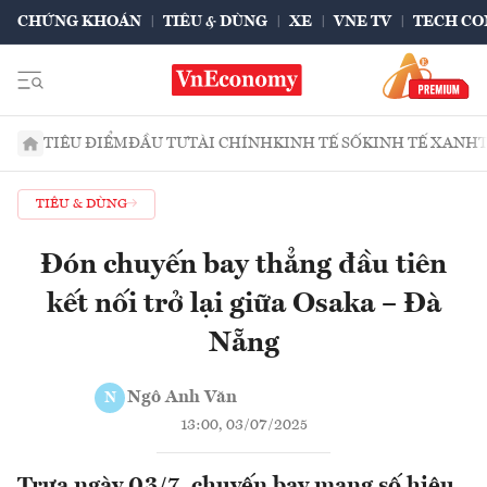
CHỨNG KHOÁN
TIÊU & DÙNG
XE
VNE TV
TECH CO
TIÊU ĐIỂM
ĐẦU TƯ
TÀI CHÍNH
KINH TẾ SỐ
KINH TẾ XANH
TIÊU & DÙNG
Đón chuyến bay thẳng đầu tiên
kết nối trở lại giữa Osaka – Đà
Nẵng
Ngô Anh Văn
N
13:00, 03/07/2025
Trưa ngày 03/7, chuyến bay mang số hiệu