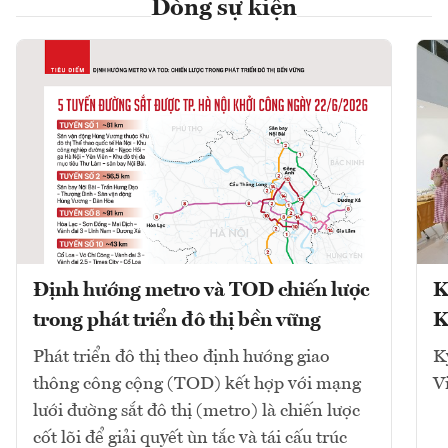
Dòng sự kiện
Định hướng metro và TOD chiến lược
K
trong phát triển đô thị bền vững
K
Phát triển đô thị theo định hướng giao
K
thông công cộng (TOD) kết hợp với mạng
V
lưới đường sắt đô thị (metro) là chiến lược
cốt lõi để giải quyết ùn tắc và tái cấu trúc