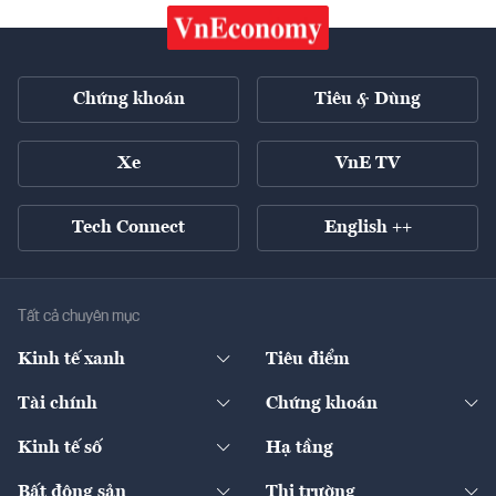
Chứng khoán
Tiêu & Dùng
Xe
VnE TV
Tech Connect
English ++
Tất cả chuyên mục
Kinh tế xanh
Tiêu điểm
Chuyển động xanh
Tài chính
Chứng khoán
Pháp lý
Ngân hàng
Doanh nghiệp niêm yết
Kinh tế số
Hạ tầng
Thương hiệu xanh
Thị trường vốn
Thị trường
Sản phẩm - Thị trường
Bất động sản
Thị trường