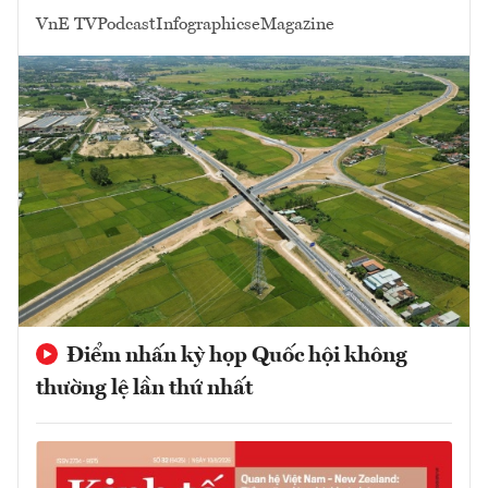
VnE TV
Podcast
Infographics
eMagazine
Điểm nhấn kỳ họp Quốc hội không
thường lệ lần thứ nhất