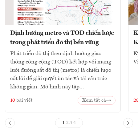
Định hướng metro và TOD chiến lược
K
trong phát triển đô thị bền vững
K
Phát triển đô thị theo định hướng giao
K
thông công cộng (TOD) kết hợp với mạng
V
lưới đường sắt đô thị (metro) là chiến lược
cốt lõi để giải quyết ùn tắc và tái cấu trúc
không gian. Mô hình này tập...
10
bài viết
Xem tất cả
2
1
2
3
4