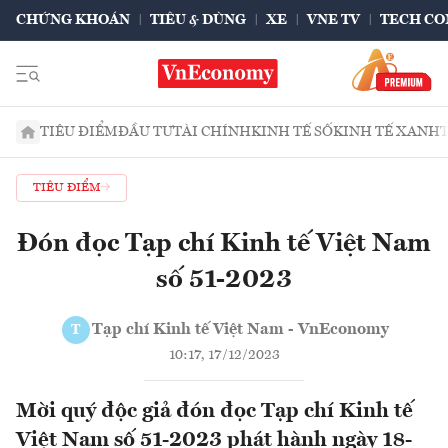
CHỨNG KHOÁN
TIÊU & DÙNG
XE
VNE TV
TECH CO
TIÊU ĐIỂM
ĐẦU TƯ
TÀI CHÍNH
KINH TẾ SỐ
KINH TẾ XANH
TIÊU ĐIỂM
Đón đọc Tạp chí Kinh tế Việt Nam
số 51-2023
Tạp chí Kinh tế Việt Nam - VnEconomy
T
10:17, 17/12/2023
Mời quý độc giả đón đọc Tạp chí Kinh tế
Việt Nam số 51-2023 phát hành ngày 18-