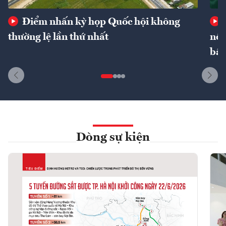
Điểm nhấn kỳ họp Quốc hội không
thường lệ lần thứ nhất
nôn
bất
Dòng sự kiện