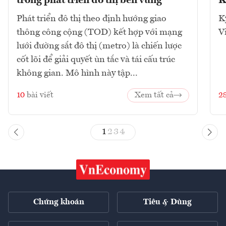
trong phát triển đô thị bền vững
K
Phát triển đô thị theo định hướng giao
K
thông công cộng (TOD) kết hợp với mạng
V
lưới đường sắt đô thị (metro) là chiến lược
cốt lõi để giải quyết ùn tắc và tái cấu trúc
không gian. Mô hình này tập...
10
bài viết
Xem tất cả
2
1
2
3
4
Chứng khoán
Tiêu & Dùng