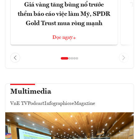
Giá vàng tăng bùng nổ trước
Tr
thềm báo cáo việc làm Mỹ, SPDR
th
Gold Trust mua ròng mạnh
Đọc ngay
Multimedia
VnE TV
Podcast
Infographics
eMagazine