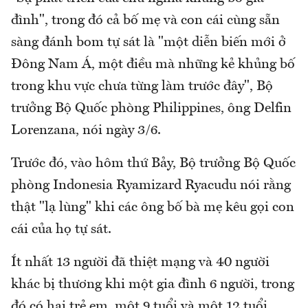
đình", trong đó cả bố mẹ và con cái cùng sẵn
sàng đánh bom tự sát là "một diễn biến mới ở
Đông Nam Á, một điều mà những kẻ khủng bố
trong khu vực chưa từng làm trước đây", Bộ
trưởng Bộ Quốc phòng Philippines, ông Delfin
Lorenzana, nói ngày 3/6.
Trước đó, vào hôm thứ Bảy, Bộ trưởng Bộ Quốc
phòng Indonesia Ryamizard Ryacudu nói rằng
thật "lạ lùng" khi các ông bố bà mẹ kêu gọi con
cái của họ tự sát.
Ít nhất 13 người đã thiệt mạng và 40 người
khác bị thương khi một gia đình 6 người, trong
đó có hai trẻ em, một 9 tuổi và một 12 tuổi,