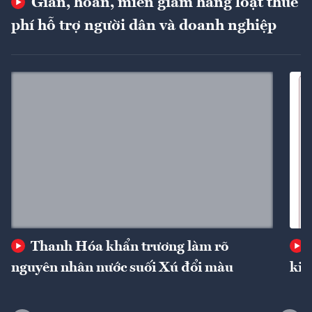
Giãn, hoãn, miễn giảm hàng loạt thuế
phí hỗ trợ người dân và doanh nghiệp
Thanh Hóa khẩn trương làm rõ
nguyên nhân nước suối Xú đổi màu
kin