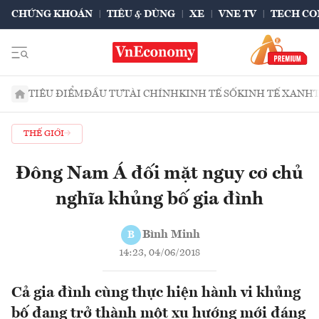
CHỨNG KHOÁN
TIÊU & DÙNG
XE
VNE TV
TECH CO
TIÊU ĐIỂM
ĐẦU TƯ
TÀI CHÍNH
KINH TẾ SỐ
KINH TẾ XANH
THẾ GIỚI
Đông Nam Á đối mặt nguy cơ chủ
nghĩa khủng bố gia đình
Bình Minh
B
14:23, 04/06/2018
Cả gia đình cùng thực hiện hành vi khủng
bố đang trở thành một xu hướng mới đáng