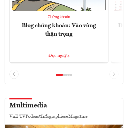
Chứng khoán
Blog chứng khoán: Vào vùng
Dự 
thận trọng
t
Đọc ngay
Multimedia
VnE TV
Podcast
Infographics
eMagazine