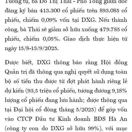
Tương tự, bà Đỗ Thị Thái - Phó Tổng giám đốc
đăng ký bán 413.300 cổ phiếu trên 893.085 cổ
phiếu, chiếm 0,09% vốn tại DXG. Nếu thành
công, bà Thái sẽ giảm sở hữu xuống 479.785 cổ
phiếu, chiếm 0,05%. Giao dịch thực hiện từ
ngày 15/8-13/9/2025.
Được biết, DXG thông báo rằng Hội đồng
Quản trị đã thông qua nghị quyết sử dụng toàn
bộ số tiền thu được từ đợt phát hành riêng lẻ
dự kiến (93,5 triệu cổ phiếu, tương đương 9,18%
lượng cổ phiếu đang lưu hành; được thông qua
tại Đại hội cổ đông tháng 5/2025) để góp vốn
vào CTCP Đầu tư Kinh doanh BĐS Hà An
(công ty con do DXG sở hữu 99%), với mục