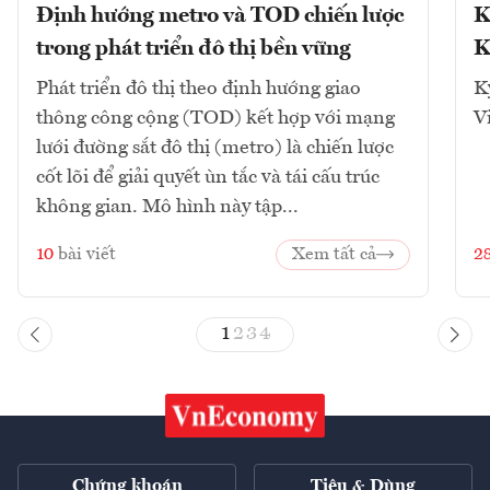
Định hướng metro và TOD chiến lược
K
trong phát triển đô thị bền vững
K
Phát triển đô thị theo định hướng giao
K
thông công cộng (TOD) kết hợp với mạng
V
lưới đường sắt đô thị (metro) là chiến lược
cốt lõi để giải quyết ùn tắc và tái cấu trúc
không gian. Mô hình này tập...
10
bài viết
Xem tất cả
2
1
2
3
4
Chứng khoán
Tiêu & Dùng