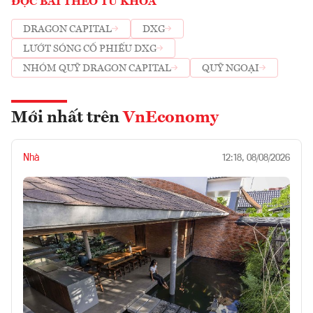
ĐỌC BÀI THEO TỪ KHOÁ
DRAGON CAPITAL
DXG
LƯỚT SÓNG CỔ PHIẾU DXG
NHÓM QUỸ DRAGON CAPITAL
QUỸ NGOẠI
Mới nhất trên
VnEconomy
Nhà
12:18, 08/08/2026