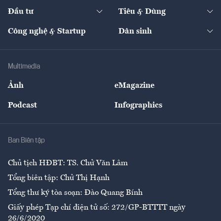
Chuyển động 24h
Đối thoại
The Guide
Video
Đầu tư
Tiêu & Dùng
Quản trị số
Cafe BĐS
Thị trường
Kinh doanh
Kết nối
Tạp chí kinh tế Việt Nam
eMagazine
Nhà đầu tư
Du lịch
Công nghệ & Startup
Dân sinh
Tư vấn
Nông sản
Doanh nhân
Tư vấn Tiêu & Dùng
Infographics
Hạ tầng
Sức khỏe
Khung pháp lý
Doanh nghiệp
Địa phương
Thị trường
Bảo hiểm
Multimedia
Sự kiện
Nhân lực
Ảnh
eMagazine
Đẹp +
An sinh
Podcast
Infographics
Giải trí
Y tế
Nhà
Ban Biên tập
Ẩm thực
Chủ tịch HĐBT: TS. Chử Văn Lâm
Tổng biên tập: Chử Thị Hạnh
Tổng thư ký tòa soạn: Đào Quang Bính
Giấy phép Tạp chí điện tử số: 272/GP-BTTTT ngày
26/6/2020