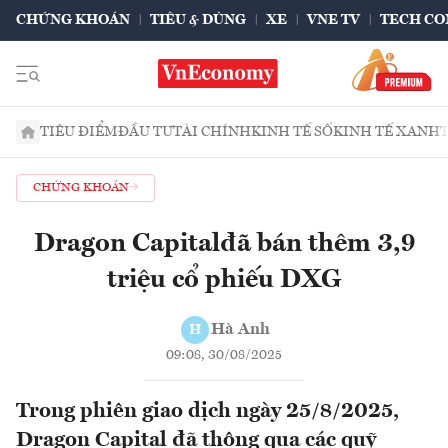
CHỨNG KHOÁN
TIÊU & DÙNG
XE
VNE TV
TECH CO
TIÊU ĐIỂM
ĐẦU TƯ
TÀI CHÍNH
KINH TẾ SỐ
KINH TẾ XANH
CHỨNG KHOÁN
Dragon Capitalđã bán thêm 3,9
triệu cổ phiếu DXG
Hà Anh
H
09:08, 30/08/2025
Trong phiên giao dịch ngày 25/8/2025,
Dragon Capital đã thông qua các quỹ