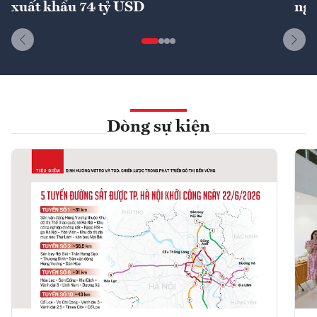
xuất khẩu 74 tỷ USD
ngu
Dòng sự kiện