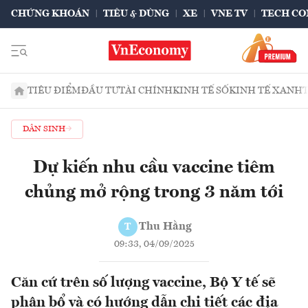
CHỨNG KHOÁN
TIÊU & DÙNG
XE
VNE TV
TECH CO
TIÊU ĐIỂM
ĐẦU TƯ
TÀI CHÍNH
KINH TẾ SỐ
KINH TẾ XANH
DÂN SINH
Dự kiến nhu cầu vaccine tiêm
chủng mở rộng trong 3 năm tới
Thu Hằng
T
09:33, 04/09/2025
Căn cứ trên số lượng vaccine, Bộ Y tế sẽ
phân bổ và có hướng dẫn chi tiết các địa