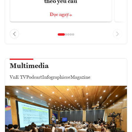
theo yêu cầu
Đọc ngay
Multimedia
VnE TV
Podcast
Infographics
eMagazine