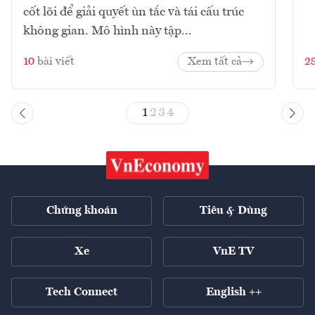
cốt lõi để giải quyết ùn tắc và tái cấu trúc
không gian. Mô hình này tập...
10
bài viết
Xem tất cả
2
1
2
3
4
Chứng khoán
Tiêu & Dùng
Xe
VnE TV
Tech Connect
English ++