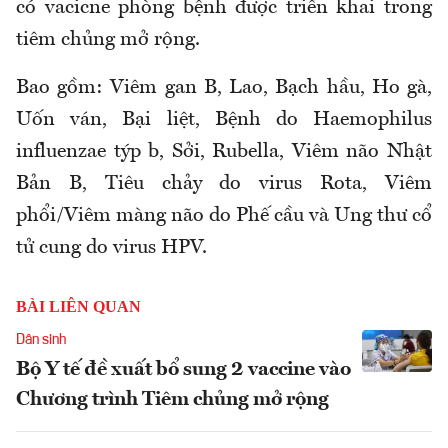
có vacicne phòng bệnh được triển khai trong
tiêm chủng mở rộng.
Bao gồm: Viêm gan B, Lao, Bạch hầu, Ho gà,
Uốn ván, Bại liệt, Bệnh do Haemophilus
influenzae týp b, Sởi, Rubella, Viêm não Nhật
Bản B, Tiêu chảy do virus Rota, Viêm
phổi/Viêm màng não do Phế cầu và Ung thư cổ
tử cung do virus HPV.
BÀI LIÊN QUAN
Dân sinh
Bộ Y tế đề xuất bổ sung 2 vaccine vào
Chương trình Tiêm chủng mở rộng