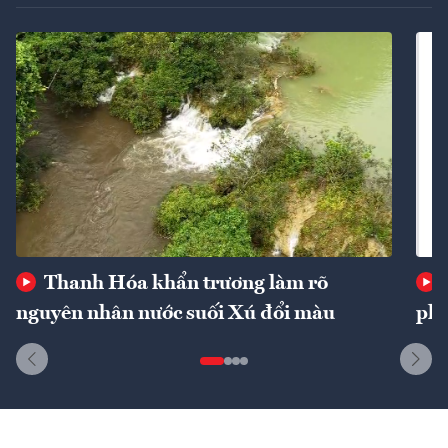
Thanh Hóa khẩn trương làm rõ
nguyên nhân nước suối Xú đổi màu
phí