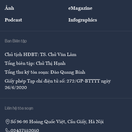
Sự kiện
Nhân lực
Ảnh
eMagazine
Đẹp +
An sinh
Podcast
Infographics
Giải trí
Y tế
Nhà
Ban Biên tập
Ẩm thực
Chủ tịch HĐBT: TS. Chử Văn Lâm
Tổng biên tập: Chử Thị Hạnh
Tổng thư ký tòa soạn: Đào Quang Bính
Giấy phép Tạp chí điện tử số: 272/GP-BTTTT ngày
26/6/2020
Liên hệ tòa soạn
Số 96-98 Hoàng Quốc Việt, Cầu Giấy, Hà Nội
02437552050