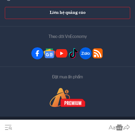
Liên hệ quảng cáo
Theo dõi VnEconomy
Đặt mua ấn phẩm
Bản quyền thuộc về