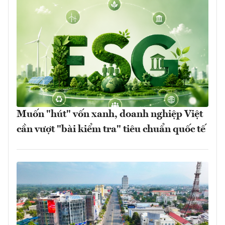
Muốn "hút" vốn xanh, doanh nghiệp Việt
cần vượt "bài kiểm tra" tiêu chuẩn quốc tế