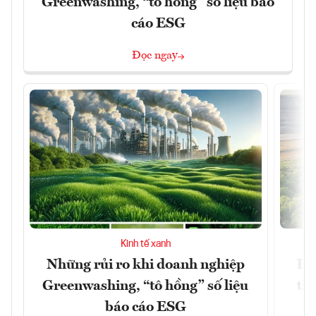
Greenwashing, “tô hồng” số liệu báo
cáo ESG
Đọc ngay
Kinh tế xanh
Những rủi ro khi doanh nghiệp
Đứ
Greenwashing, “tô hồng” số liệu
th
báo cáo ESG
k