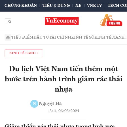
CHỨNG KHOÁN
TIÊU & DÙNG
XE
VNE TV
TECH CO
TIÊU ĐIỂM
ĐẦU TƯ
TÀI CHÍNH
KINH TẾ SỐ
KINH TẾ XANH
KINH TẾ XANH
Du lịch Việt Nam tiến thêm một
bước trên hành trình giảm rác thải
nhựa
Nguyệt Hà
N
18:11, 06/08/2024
Giảm thiểu rác thải nhựa trong lĩnh vực