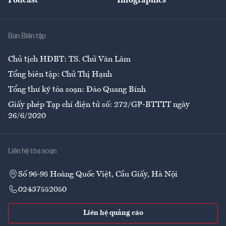
Podcast
Infographics
Giải trí
Y tế
Nhà
Ban Biên tập
Ẩm thực
Chủ tịch HĐBT: TS. Chử Văn Lâm
Tổng biên tập: Chử Thị Hạnh
Tổng thư ký tòa soạn: Đào Quang Bính
Giấy phép Tạp chí điện tử số: 272/GP-BTTTT ngày
26/6/2020
Liên hệ tòa soạn
Số 96-98 Hoàng Quốc Việt, Cầu Giấy, Hà Nội
02437552050
Liên hệ quảng cáo