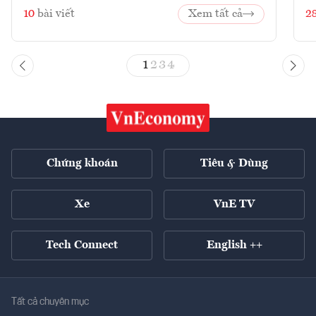
10
bài viết
Xem tất cả
2
1
2
3
4
Chứng khoán
Tiêu & Dùng
Xe
VnE TV
Tech Connect
English ++
Tất cả chuyên mục