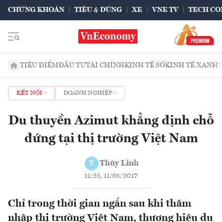
CHỨNG KHOÁN
TIÊU & DÙNG
XE
VNE TV
TECH CO
TIÊU ĐIỂM
ĐẦU TƯ
TÀI CHÍNH
KINH TẾ SỐ
KINH TẾ XANH
KẾT NỐI
DOANH NGHIỆP
Du thuyền Azimut khẳng định chỗ
đứng tại thị trường Việt Nam
Thùy Linh
T
11:28, 11/05/2017
Chỉ trong thời gian ngắn sau khi thâm
nhập thị trường Việt Nam, thương hiệu du