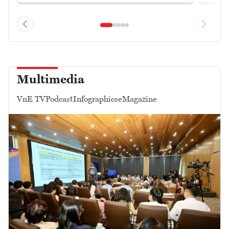
Multimedia
VnE TV
Podcast
Infographics
eMagazine