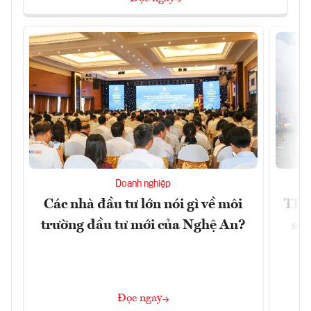
Doanh nghiệp
Các nhà đầu tư lớn nói gì về môi
TP.
trường đầu tư mới của Nghệ An?
soá
Đọc ngay