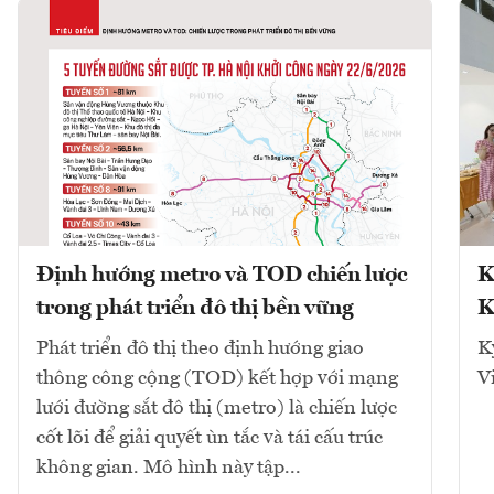
Định hướng metro và TOD chiến lược
K
trong phát triển đô thị bền vững
K
Phát triển đô thị theo định hướng giao
K
thông công cộng (TOD) kết hợp với mạng
V
lưới đường sắt đô thị (metro) là chiến lược
cốt lõi để giải quyết ùn tắc và tái cấu trúc
không gian. Mô hình này tập...