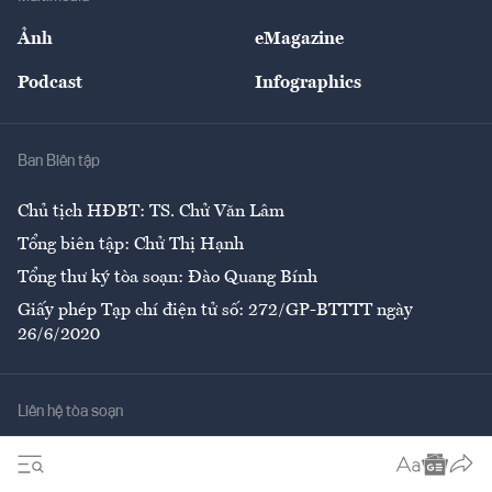
Sự kiện
Nhân lực
Ảnh
eMagazine
Đẹp +
An sinh
Podcast
Infographics
Giải trí
Y tế
Nhà
Ban Biên tập
Ẩm thực
Chủ tịch HĐBT: TS. Chử Văn Lâm
Tổng biên tập: Chử Thị Hạnh
Tổng thư ký tòa soạn: Đào Quang Bính
Giấy phép Tạp chí điện tử số: 272/GP-BTTTT ngày
26/6/2020
Liên hệ tòa soạn
Số 96-98 Hoàng Quốc Việt, Cầu Giấy, Hà Nội