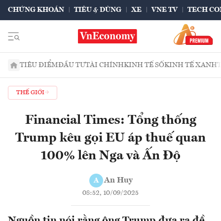
CHỨNG KHOÁN
TIÊU & DÙNG
XE
VNE TV
TECH CO
TIÊU ĐIỂM
ĐẦU TƯ
TÀI CHÍNH
KINH TẾ SỐ
KINH TẾ XANH
THẾ GIỚI
Financial Times: Tổng thống
Trump kêu gọi EU áp thuế quan
100% lên Nga và Ấn Độ
An Huy
A
08:52, 10/09/2025
Nguồn tin nói rằng ông Trump đưa ra đề