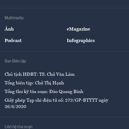
Doanh nhân
Tư vấn Tiêu & Dùng
Infographics
Hạ tầng
Sức khỏe
Khung pháp lý
Doanh nghiệp
Địa phương
Thị trường
Bảo hiểm
Multimedia
Sự kiện
Nhân lực
Ảnh
eMagazine
Đẹp +
An sinh
Podcast
Infographics
Giải trí
Y tế
Nhà
Ban Biên tập
Ẩm thực
Chủ tịch HĐBT: TS. Chử Văn Lâm
Tổng biên tập: Chử Thị Hạnh
Tổng thư ký tòa soạn: Đào Quang Bính
Giấy phép Tạp chí điện tử số: 272/GP-BTTTT ngày
26/6/2020
Liên hệ tòa soạn