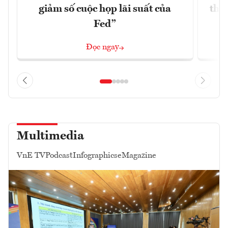
giảm số cuộc họp lãi suất của
thề
Fed”
G
Đọc ngay
Multimedia
VnE TV
Podcast
Infographics
eMagazine