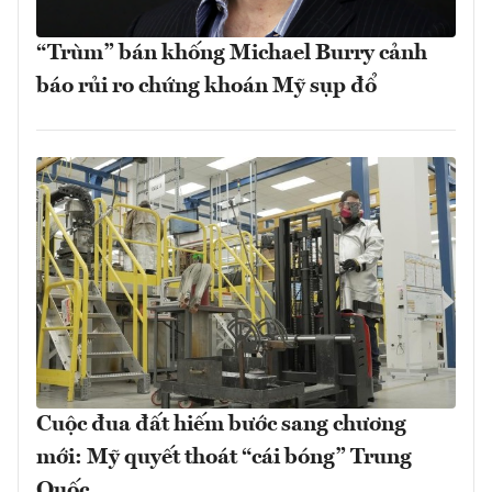
“Trùm” bán khống Michael Burry cảnh
báo rủi ro chứng khoán Mỹ sụp đổ
Cuộc đua đất hiếm bước sang chương
mới: Mỹ quyết thoát “cái bóng” Trung
Quốc