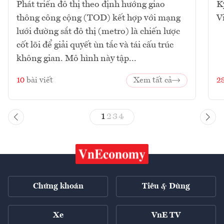
Phát triển đô thị theo định hướng giao
K
thông công cộng (TOD) kết hợp với mạng
V
lưới đường sắt đô thị (metro) là chiến lược
cốt lõi để giải quyết ùn tắc và tái cấu trúc
không gian. Mô hình này tập...
10
bài viết
Xem tất cả
2
1
2
3
4
Chứng khoán
Tiêu & Dùng
Xe
VnE TV