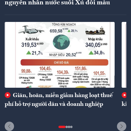
nguyên nhân nước suối Xú đổi màu
Giãn, hoãn, miễn giảm hàng loạt thuế
phí hỗ trợ người dân và doanh nghiệp
kin