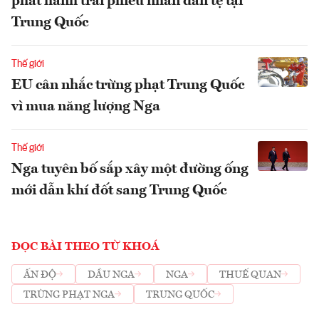
phát hành trái phiếu nhân dân tệ tại
Trung Quốc
Thế giới
EU cân nhắc trừng phạt Trung Quốc
vì mua năng lượng Nga
Thế giới
Nga tuyên bố sắp xây một đường ống
mới dẫn khí đốt sang Trung Quốc
ĐỌC BÀI THEO TỪ KHOÁ
ẤN ĐỘ
DẦU NGA
NGA
THUẾ QUAN
TRỪNG PHẠT NGA
TRUNG QUỐC