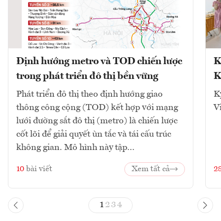
Định hướng metro và TOD chiến lược
K
trong phát triển đô thị bền vững
K
Phát triển đô thị theo định hướng giao
K
thông công cộng (TOD) kết hợp với mạng
V
lưới đường sắt đô thị (metro) là chiến lược
cốt lõi để giải quyết ùn tắc và tái cấu trúc
không gian. Mô hình này tập...
10
bài viết
Xem tất cả
2
1
2
3
4