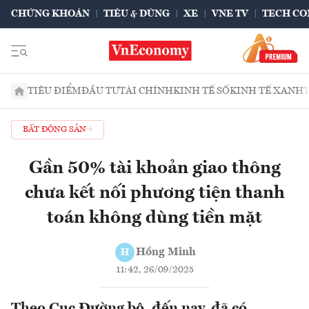
CHỨNG KHOÁN
TIÊU & DÙNG
XE
VNE TV
TECH CO
TIÊU ĐIỂM
ĐẦU TƯ
TÀI CHÍNH
KINH TẾ SỐ
KINH TẾ XANH
BẤT ĐỘNG SẢN
Gần 50% tài khoản giao thông
chưa kết nối phương tiện thanh
toán không dùng tiền mặt
Hồng Minh
H
11:42, 26/09/2025
Theo Cục Đường bộ, đến nay, đã có