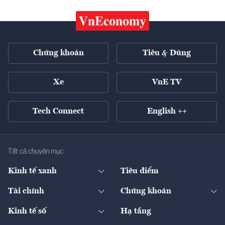
Chứng khoán
Tiêu & Dùng
Xe
VnE TV
Tech Connect
English ++
Tất cả chuyên mục
Kinh tế xanh
Tiêu điểm
Chuyển động xanh
Tài chính
Chứng khoán
Pháp lý
Ngân hàng
Doanh nghiệp niêm yết
Kinh tế số
Hạ tầng
Thương hiệu xanh
Thị trường vốn
Thị trường