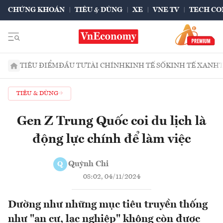
CHỨNG KHOÁN
TIÊU & DÙNG
XE
VNE TV
TECH CO
TIÊU ĐIỂM
ĐẦU TƯ
TÀI CHÍNH
KINH TẾ SỐ
KINH TẾ XANH
TIÊU & DÙNG
Gen Z Trung Quốc coi du lịch là
động lực chính để làm việc
Quỳnh Chi
Q
08:02, 04/11/2024
Dường như những mục tiêu truyền thống
như "an cư, lạc nghiệp" không còn được