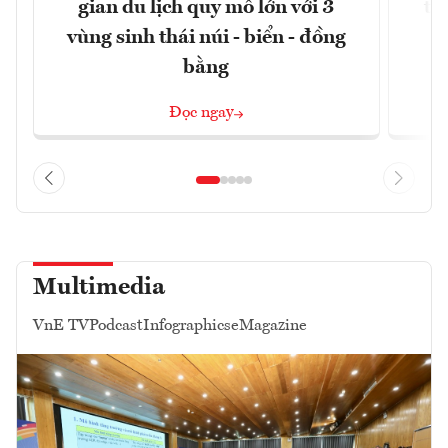
gian du lịch quy mô lớn với 3
tê
vùng sinh thái núi - biển - đồng
bằng
Đọc ngay
Multimedia
VnE TV
Podcast
Infographics
eMagazine