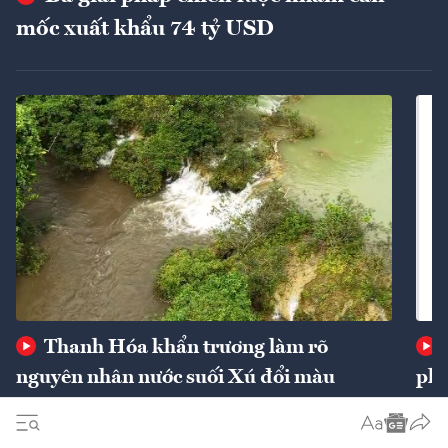
mốc xuất khẩu 74 tỷ USD
Thanh Hóa khẩn trương làm rõ
nguyên nhân nước suối Xú đổi màu
phí