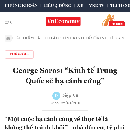
CHỨNG KHOÁN
TIÊU & DÙNG
XE
VNE TV
TECH CO
TIÊU ĐIỂM
ĐẦU TƯ
TÀI CHÍNH
KINH TẾ SỐ
KINH TẾ XANH
THẾ GIỚI
George Soros: “Kinh tế Trung
Quốc sẽ hạ cánh cứng”
Diệp Vũ
D
10:55, 22/01/2016
“Một cuộc hạ cánh cứng về thực tế là
không thể tránh khỏi” - nhà đầu cơ, tỷ phú