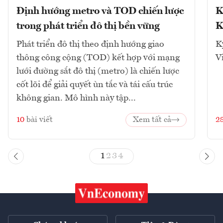
Định hướng metro và TOD chiến lược
K
trong phát triển đô thị bền vững
K
Phát triển đô thị theo định hướng giao
K
thông công cộng (TOD) kết hợp với mạng
V
lưới đường sắt đô thị (metro) là chiến lược
cốt lõi để giải quyết ùn tắc và tái cấu trúc
không gian. Mô hình này tập...
10
bài viết
Xem tất cả
2
1
2
3
4