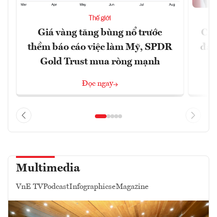
Thế giới
Giá vàng tăng bùng nổ trước
Chí
thềm báo cáo việc làm Mỹ, SPDR
đã 
Gold Trust mua ròng mạnh
Đọc ngay
Multimedia
VnE TV
Podcast
Infographics
eMagazine