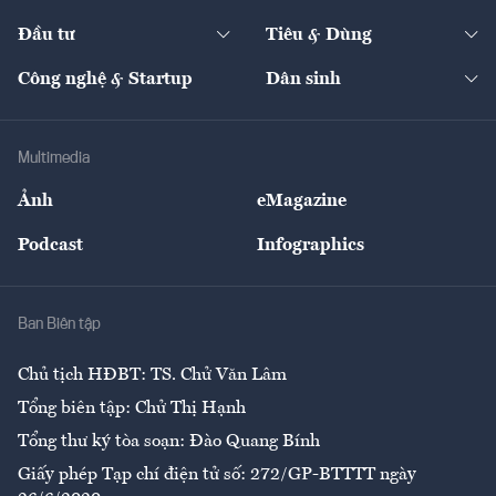
Start-up
Dự án
Công nghiệp
Chuyển động 24h
Đối thoại
The Guide
Video
Đầu tư
Tiêu & Dùng
Quản trị số
Cafe BĐS
Thị trường
Kinh doanh
Kết nối
Tạp chí kinh tế Việt Nam
eMagazine
Nhà đầu tư
Du lịch
Công nghệ & Startup
Dân sinh
Tư vấn
Nông sản
Doanh nhân
Tư vấn Tiêu & Dùng
Infographics
Hạ tầng
Sức khỏe
Khung pháp lý
Doanh nghiệp
Địa phương
Thị trường
Bảo hiểm
Multimedia
Sự kiện
Nhân lực
Ảnh
eMagazine
Đẹp +
An sinh
Podcast
Infographics
Giải trí
Y tế
Nhà
Ban Biên tập
Ẩm thực
Chủ tịch HĐBT: TS. Chử Văn Lâm
Tổng biên tập: Chử Thị Hạnh
Tổng thư ký tòa soạn: Đào Quang Bính
Giấy phép Tạp chí điện tử số: 272/GP-BTTTT ngày