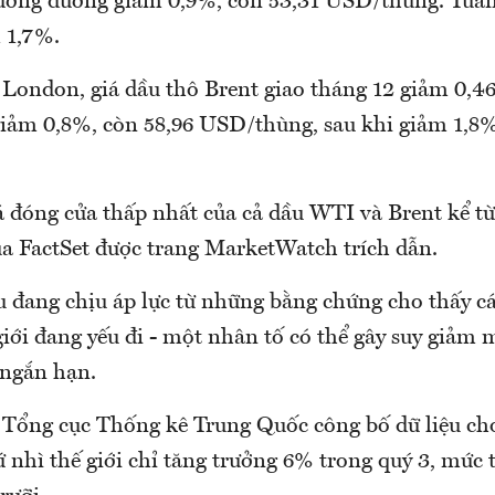
ơng đương giảm 0,9%, còn 53,31 USD/thùng. Tuần 
 1,7%.
g London, giá dầu thô Brent giao tháng 12 giảm 0,
iảm 0,8%, còn 58,96 USD/thùng, sau khi giảm 1,8%
á đóng cửa thấp nhất của cả dầu WTI và Brent kể từ
ủa FactSet được trang MarketWatch trích dẫn.
u đang chịu áp lực từ những bằng chứng cho thấy cá
iới đang yếu đi - một nhân tố có thể gây suy giảm 
 ngắn hạn.
Tổng cục Thống kê Trung Quốc công bố dữ liệu ch
ứ nhì thế giới chỉ tăng trưởng 6% trong quý 3, mức