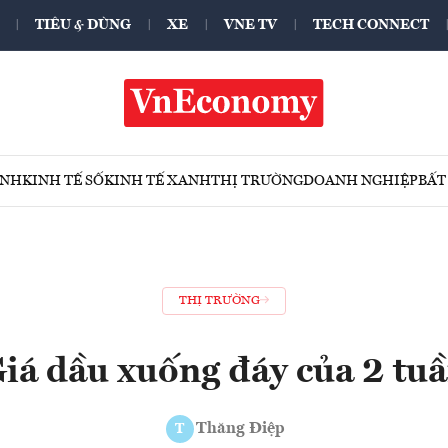
TIÊU & DÙNG
XE
VNE TV
TECH CONNECT
ÍNH
KINH TẾ SỐ
KINH TẾ XANH
THỊ TRƯỜNG
DOANH NGHIỆP
BẤT
THỊ TRƯỜNG
iá dầu xuống đáy của 2 tu
Thăng Điệp
T