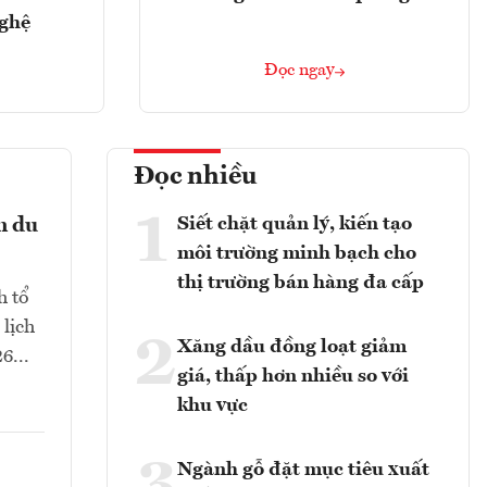
nghệ
Đọc ngay
Đọc nhiều
1
Siết chặt quản lý, kiến tạo
n du
môi trường minh bạch cho
thị trường bán hàng đa cấp
h tổ
 lịch
2
Xăng dầu đồng loạt giảm
6...
giá, thấp hơn nhiều so với
khu vực
Ngành gỗ đặt mục tiêu xuất