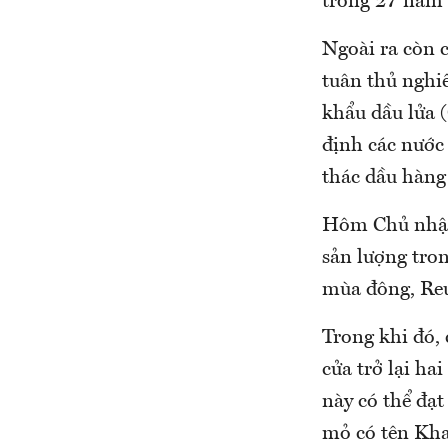
trong 27 năm 
Ngoài ra còn 
tuân thủ nghi
khẩu dầu lửa 
định các nước 
thác dầu hàng
Hôm Chủ nhật,
sản lượng tron
mùa đông, Reu
Trong khi đó,
cửa trở lại h
này có thể đạt
mỏ có tên Kha