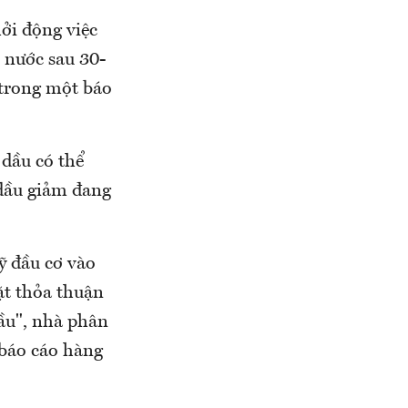
ởi động việc
 nước sau 30-
 trong một báo
 dầu có thể
 dầu giảm đang
ỹ đầu cơ vào
ặt thỏa thuận
ầu", nhà phân
 báo cáo hàng