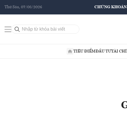
Thứ Sáu, 07/08/2026
CHỨNG KHOÁN
TIÊU ĐIỂM
ĐẦU TƯ
TÀI CH
G