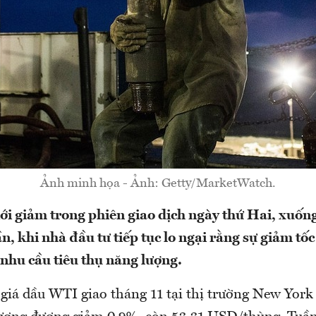
Ảnh minh họa - Ảnh: Getty/MarketWatch.
iới giảm trong phiên giao dịch ngày thứ Hai, xuố
n, khi nhà đầu tư tiếp tục lo ngại rằng sự giảm tốc
 nhu cầu tiêu thụ năng lượng.
 giá dầu WTI giao tháng 11 tại thị trường New York