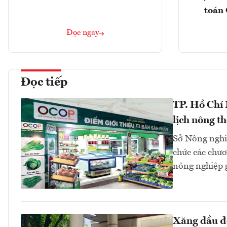
toán 
Đọc ngay
Đọc tiếp
TP. Hồ Chí
lịch nông t
Sở Nông nghi
chức các chươn
nông nghiệp 
Xăng dầu đồ