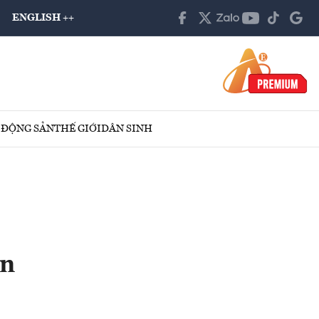
ENGLISH ++
 ĐỘNG SẢN
THẾ GIỚI
DÂN SINH
ần