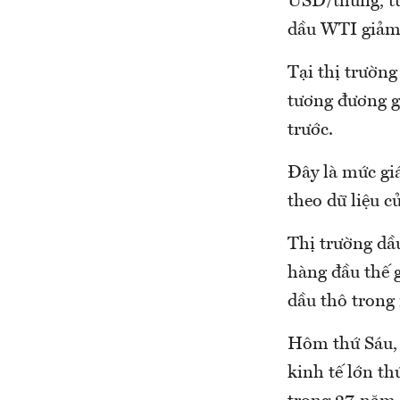
USD/thùng, tư
dầu WTI giảm
Tại thị trườn
tương đương g
trước.
Đây là mức gi
theo dữ liệu c
Thị trường dầ
hàng đầu thế g
dầu thô trong
Hôm thứ Sáu, 
kinh tế lớn th