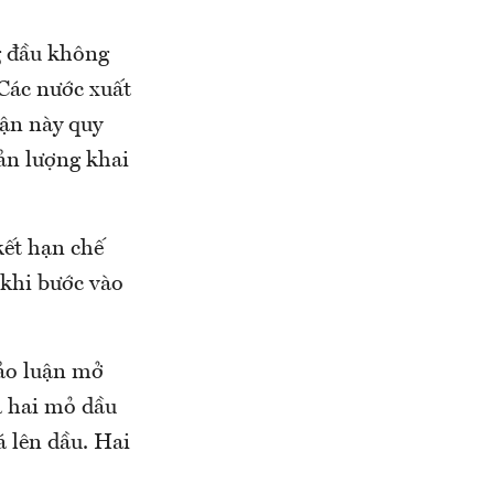
g đầu không
Các nước xuất
uận này quy
sản lượng khai
ết hạn chế
 khi bước vào
hảo luận mở
a hai mỏ dầu
á lên dầu. Hai