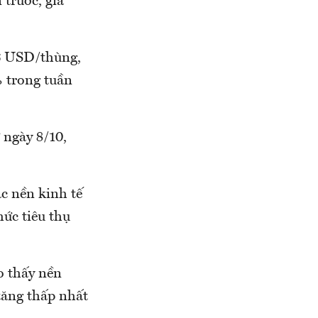
trước, giá
46 USD/thùng,
 trong tuần
 ngày 8/10,
c nền kinh tế
mức tiêu thụ
o thấy nền
 tăng thấp nhất