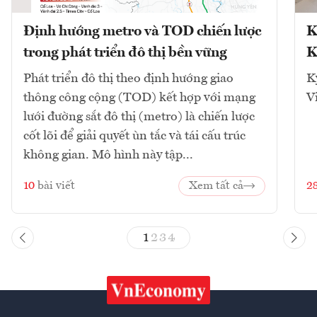
Định hướng metro và TOD chiến lược
K
trong phát triển đô thị bền vững
K
Phát triển đô thị theo định hướng giao
K
thông công cộng (TOD) kết hợp với mạng
V
lưới đường sắt đô thị (metro) là chiến lược
cốt lõi để giải quyết ùn tắc và tái cấu trúc
không gian. Mô hình này tập...
10
bài viết
Xem tất cả
2
1
2
3
4