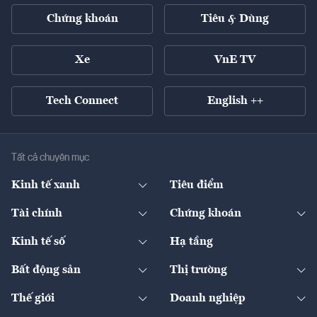
Chứng khoán
Tiêu & Dùng
Xe
VnE TV
Tech Connect
English ++
Tất cả chuyên mục
Kinh tế xanh
Tiêu điểm
Chuyển động xanh
Tài chính
Chứng khoán
Pháp lý
Ngân hàng
Doanh nghiệp niêm yết
Kinh tế số
Hạ tầng
Thương hiệu xanh
Thị trường vốn
Thị trường
Sản phẩm - Thị trường
Bất động sản
Thị trường
Diễn đàn
Thuế
Đầu tư
Tài sản số
Chính sách
Xuất nhập khẩu
Thế giới
Doanh nghiệp
Bảo hiểm
Quốc tế
Dịch vụ số
Thị trường
Khung pháp lý