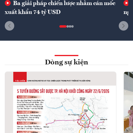
Ba giải pháp chiến lược nhằm cán mốc
xuất khẩu 74 tỷ USD
ngu
Dòng sự kiện