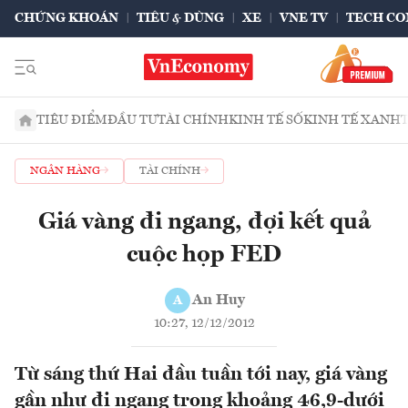
CHỨNG KHOÁN
TIÊU & DÙNG
XE
VNE TV
TECH CO
TIÊU ĐIỂM
ĐẦU TƯ
TÀI CHÍNH
KINH TẾ SỐ
KINH TẾ XANH
NGÂN HÀNG
TÀI CHÍNH
Giá vàng đi ngang, đợi kết quả
cuộc họp FED
An Huy
A
10:27, 12/12/2012
Từ sáng thứ Hai đầu tuần tới nay, giá vàng
gần như đi ngang trong khoảng 46,9-dưới