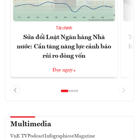
Tài chính
Sửa đổi Luật Ngân hàng Nhà
Từ 
nước: Cần tăng năng lực cảnh báo
Kho
rủi ro dòng vốn
Đọc ngay
Multimedia
VnE TV
Podcast
Infographics
eMagazine