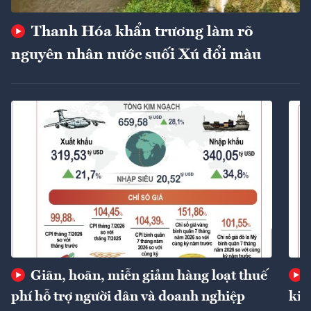
Thanh Hóa khẩn trương làm rõ
nguyên nhân nước suối Xú đổi màu
Giãn, hoãn, miễn giảm hàng loạt thuế
phí hỗ trợ người dân và doanh nghiệp
kin