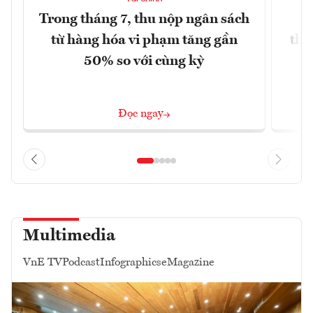
Trong tháng 7, thu nộp ngân sách
G
từ hàng hóa vi phạm tăng gần
thá
50% so với cùng kỳ
Đọc ngay
Multimedia
VnE TV
Podcast
Infographics
eMagazine