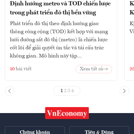
Định hướng metro và TOD chiến lược
K
trong phát triển đô thị bền vững
K
Phát triển đô thị theo định hướng giao
K
thông công cộng (TOD) kết hợp với mạng
V
lưới đường sắt đô thị (metro) là chiến lược
cốt lõi để giải quyết ùn tắc và tái cấu trúc
không gian. Mô hình này tập...
10
bài viết
Xem tất cả
2
1
2
3
4
Chứng khoán
Tiêu & Dùng