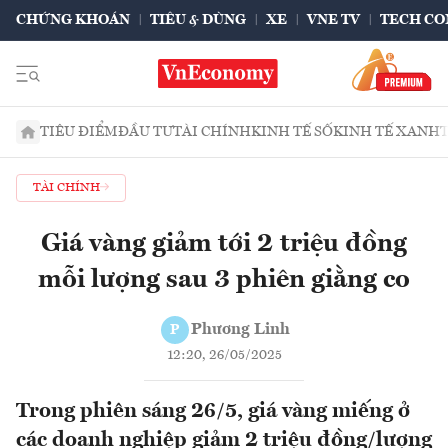
CHỨNG KHOÁN
TIÊU & DÙNG
XE
VNE TV
TECH CO
TIÊU ĐIỂM
ĐẦU TƯ
TÀI CHÍNH
KINH TẾ SỐ
KINH TẾ XANH
TÀI CHÍNH
Giá vàng giảm tới 2 triệu đồng
mỗi lượng sau 3 phiên giằng co
Phương Linh
P
12:20, 26/05/2025
Trong phiên sáng 26/5, giá vàng miếng ở
các doanh nghiệp giảm 2 triệu đồng/lượng