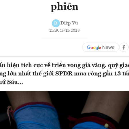
phiên
Điệp Vũ
Đ
11:19, 18/11/2023
u hiệu tích cực về triển vọng giá vàng, quỹ gi
ng lớn nhất thế giới SPDR mua ròng gần 13 tấ
hứ Sáu...