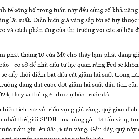
inh tế công bố trong tuần này đều củng cố khả năng
ăng lãi suất. Diễn biến giá vàng sắp tới sẽ tuỳ thuộc 
heo và cách phản ứng của thị trường với các số liệu đ
ạm phát tháng 10 của Mỹ cho thấy lạm phát đang 
báo - cơ sở để nhà đầu tư lạc quan rằng Fed sẽ khô
à sẽ đẩy thời điểm bắt đầu cắt giảm lãi suất trong 
rường đang đặt cược đợt giảm lãi suất đầu tiên của 
24, thay vì tháng 6 như dự báo trước đó.
hiệu tích cực về triển vọng giá vàng, quỹ giao dịch
n nhất thế giới SPDR mua ròng gần 13 tấn vàng tr
 mức nắm giữ lên 883,4 tấn vàng. Gần đây, quỹ này