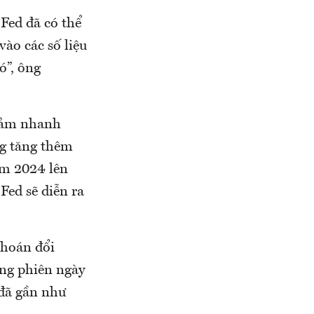
 Fed đã có thể
vào các số liệu
ó”, ông
giảm nhanh
ng tăng thêm
năm 2024 lên
Fed sẽ diễn ra
 hoán đổi
ong phiên ngày
 đã gần như