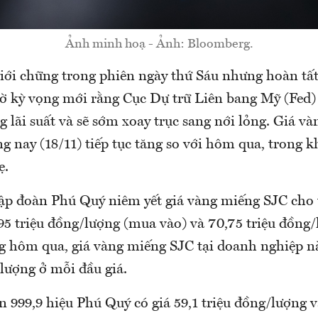
Ảnh minh hoạ - Ảnh: Bloomberg.
giới chững trong phiên ngày thứ Sáu nhưng hoàn tấ
 kỳ vọng mới rằng Cục Dự trữ Liên bang Mỹ (Fed)
g lãi suất và sẽ sớm xoay trục sang nới lỏng. Giá v
g nay (18/11) tiếp tục tăng so với hôm qua, trong k
ẹ.
ập đoàn Phú Quý niêm yết giá vàng miếng SJC cho 
95 triệu đồng/lượng (mua vào) và 70,75 triệu đồng
áng hôm qua, giá vàng miếng SJC tại doanh nghiệp n
lượng ở mỗi đầu giá.
 999,9 hiệu Phú Quý có giá 59,1 triệu đồng/lượng và