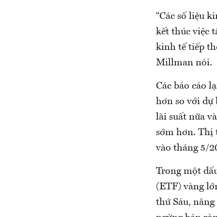
“Các số liệu k
kết thúc việc t
kinh tế tiếp t
Millman nói.
Các báo cáo l
hơn so với dự 
lãi suất nữa v
sớm hơn. Thị t
vào tháng 5/20
Trong một dấu 
(ETF) vàng lớ
thứ Sáu, nâng