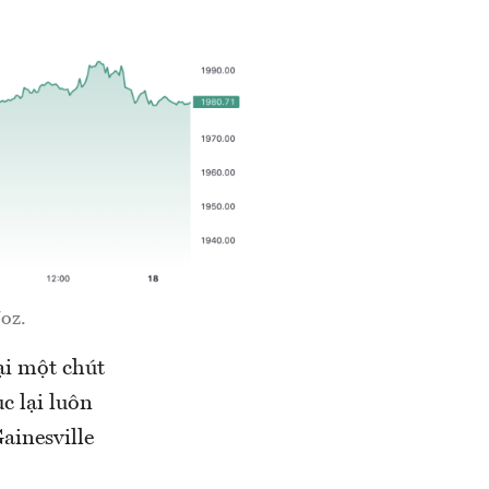
oz.
ại một chút
c lại luôn
ainesville