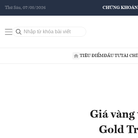
Thứ Sáu, 07/08/2026
CHỨNG KHOÁN
TIÊU ĐIỂM
ĐẦU TƯ
TÀI CH
Giá vàng
Gold Tr