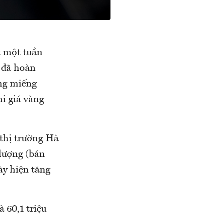
t một tuần
 đã hoàn
àng miếng
hi giá vàng
thị trường Hà
/lượng (bán
ày hiện tăng
 60,1 triệu