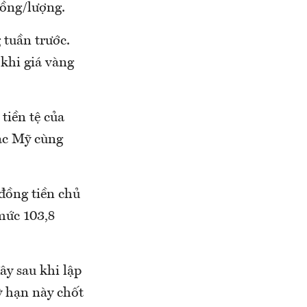
đồng/lượng.
 tuần trước.
 khi giá vàng
tiền tệ của
bạc Mỹ cùng
đồng tiền chủ
mức 103,8
ây sau khi lập
ỳ hạn này chốt