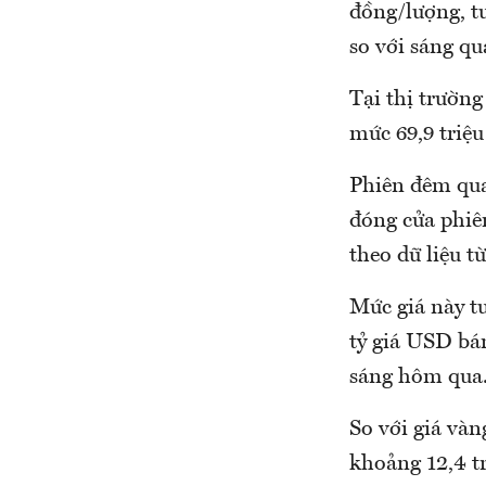
đồng/lượng, t
so với sáng qu
Tại thị trườn
mức 69,9 triệ
Phiên đêm qua 
đóng cửa phiê
theo dữ liệu t
Mức giá này t
tỷ giá USD bá
sáng hôm qua
So với giá vàn
khoảng 12,4 tr