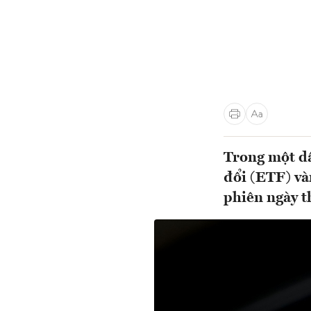
Trong một dấ
đổi (ETF) và
phiên ngày t