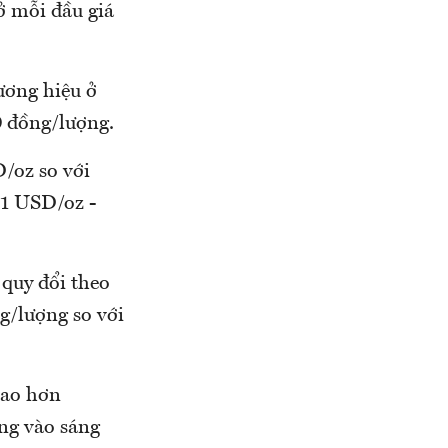
ở mỗi đầu giá
ương hiệu ở
0 đồng/lượng.
D/oz so với
,1 USD/oz -
quy đổi theo
g/lượng so với
cao hơn
ợng vào sáng