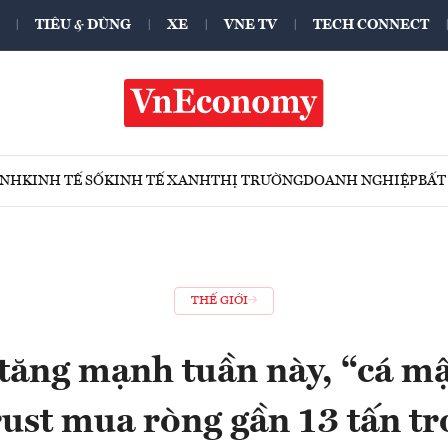
TIÊU & DÙNG
XE
VNE TV
TECH CONNECT
ÍNH
KINH TẾ SỐ
KINH TẾ XANH
THỊ TRƯỜNG
DOANH NGHIỆP
BẤT
THẾ GIỚI
 tăng mạnh tuần này, “cá 
ust mua ròng gần 13 tấn t