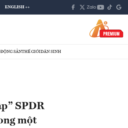
ENGLISH ++
 ĐỘNG SẢN
THẾ GIỚI
DÂN SINH
mập” SPDR
rong một