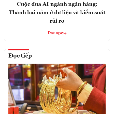
Cuộc đua AI ngành ngân hàng:
Thành bại nằm ở dữ liệu và kiểm soát
rủi ro
Đọc ngay
Đọc tiếp