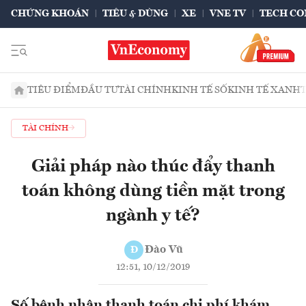
CHỨNG KHOÁN
TIÊU & DÙNG
XE
VNE TV
TECH CO
TIÊU ĐIỂM
ĐẦU TƯ
TÀI CHÍNH
KINH TẾ SỐ
KINH TẾ XANH
TÀI CHÍNH
Giải pháp nào thúc đẩy thanh
toán không dùng tiền mặt trong
ngành y tế?
Đào Vũ
Đ
12:51, 10/12/2019
Số bệnh nhân thanh toán chi phí khám,