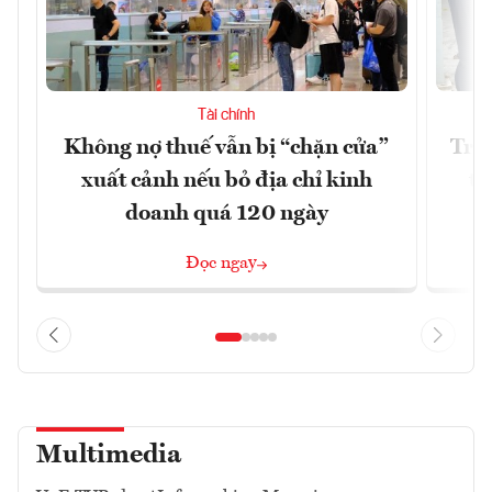
Tài chính
Không nợ thuế vẫn bị “chặn cửa”
Tron
xuất cảnh nếu bỏ địa chỉ kinh
từ
doanh quá 120 ngày
Đọc ngay
Multimedia