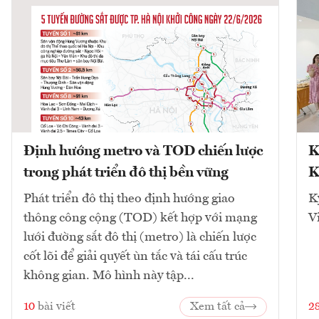
Định hướng metro và TOD chiến lược
K
trong phát triển đô thị bền vững
K
Phát triển đô thị theo định hướng giao
K
thông công cộng (TOD) kết hợp với mạng
V
lưới đường sắt đô thị (metro) là chiến lược
cốt lõi để giải quyết ùn tắc và tái cấu trúc
không gian. Mô hình này tập...
10
bài viết
Xem tất cả
2