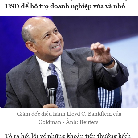
USD để hỗ trợ doanh nghiệp vừa và nhỏ
Giám đốc điều hành Lloyd C. Bankflein của
Goldman - Ảnh: Reuters.
Tỏ ra hối lỗi về những khoản tiền thưởng kếch