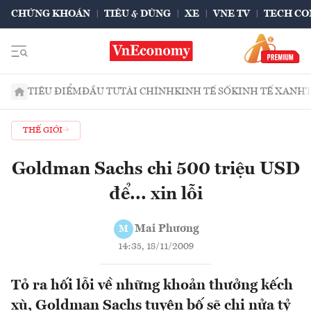
CHỨNG KHOÁN
TIÊU & DÙNG
XE
VNE TV
TECH CO
TIÊU ĐIỂM
ĐẦU TƯ
TÀI CHÍNH
KINH TẾ SỐ
KINH TẾ XANH
THẾ GIỚI
Goldman Sachs chi 500 triệu USD
để... xin lỗi
Mai Phương
M
14:35, 18/11/2009
Tỏ ra hối lỗi về những khoản thưởng kếch
xù, Goldman Sachs tuyên bố sẽ chi nửa tỷ