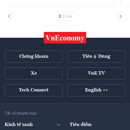
1
2
3
4
Chứng khoán
Tiêu & Dùng
Xe
VnE TV
Tech Connect
English ++
Tất cả chuyên mục
Kinh tế xanh
Tiêu điểm