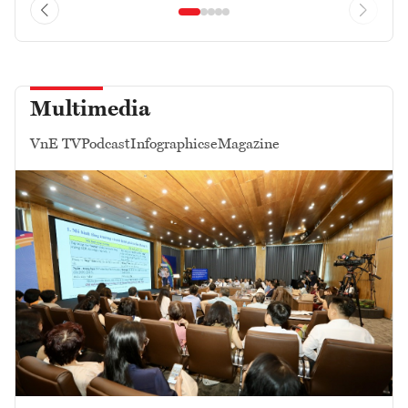
Multimedia
VnE TV
Podcast
Infographics
eMagazine