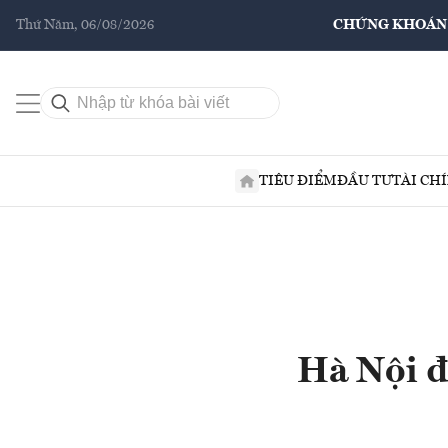
Thứ Năm, 06/08/2026
CHỨNG KHOÁN
TIÊU ĐIỂM
ĐẦU TƯ
TÀI CH
Hà Nội đư