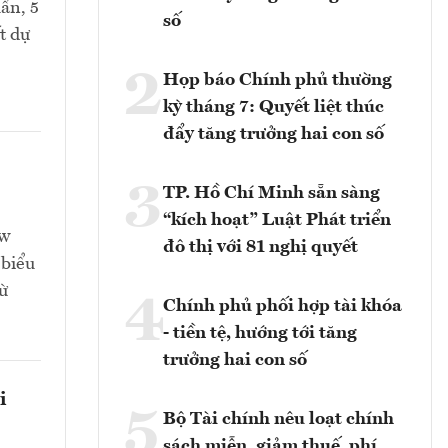
ẩn, 5
số
t dự
2
Họp báo Chính phủ thường
kỳ tháng 7: Quyết liệt thúc
đẩy tăng trưởng hai con số
3
TP. Hồ Chí Minh sẵn sàng
“kích hoạt” Luật Phát triển
ew
đô thị với 81 nghị quyết
 biểu
ừ
4
Chính phủ phối hợp tài khóa
- tiền tệ, hướng tới tăng
trưởng hai con số
i
5
Bộ Tài chính nêu loạt chính
sách miễn, giảm thuế, phí