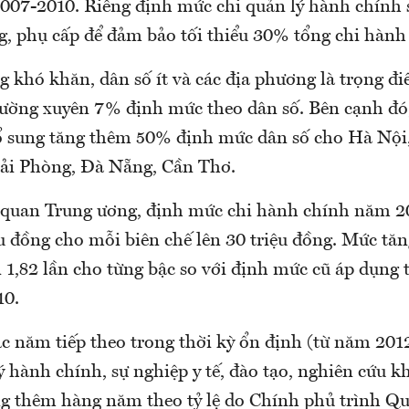
007-2010. Riêng định mức chi quản lý hành chính s
ng, phụ cấp để đảm bảo tối thiểu 30% tổng chi hành
 khó khăn, dân số ít và các địa phương là trọng đi
hường xuyên 7% định mức theo dân số. Bên cạnh đó
ổ sung tăng thêm 50% định mức dân số cho Hà Nộ
ải Phòng, Đà Nẵng, Cần Thơ.
ơ quan Trung ương, định mức chi hành chính năm 2
ệu đồng cho mỗi biên chế lên 30 triệu đồng. Mức tă
n 1,82 lần cho từng bậc so với định mức cũ áp dụng 
10.
c năm tiếp theo trong thời kỳ ổn định (từ năm 2012
ý hành chính, sự nghiệp y tế, đào tạo, nghiên cứu 
ng thêm hàng năm theo tỷ lệ do Chính phủ trình Qu