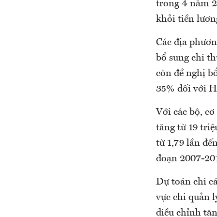
trong 4 năm 2
khỏi tiền lươ
Các địa phương
bổ sung chi t
còn đề nghị b
35% đối với H
Với các bộ, c
tăng từ 19 tri
từ 1,79 lần đế
đoạn 2007-20
Dự toán chi cá
vực chi quản l
điều chỉnh tă