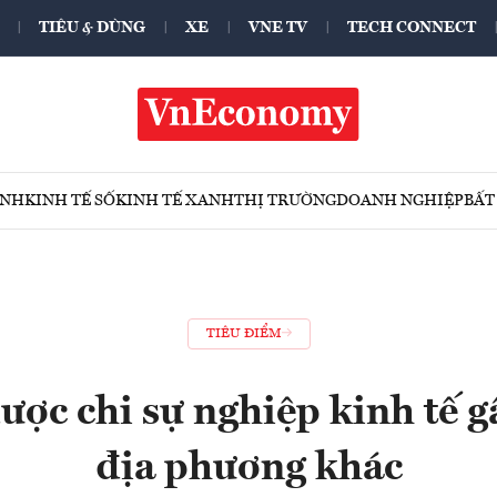
TIÊU & DÙNG
XE
VNE TV
TECH CONNECT
ÍNH
KINH TẾ SỐ
KINH TẾ XANH
THỊ TRƯỜNG
DOANH NGHIỆP
BẤT
TIÊU ĐIỂM
ợc chi sự nghiệp kinh tế g
địa phương khác