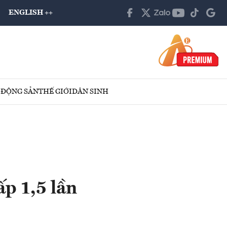
ENGLISH ++
 ĐỘNG SẢN
THẾ GIỚI
DÂN SINH
ấp 1,5 lần