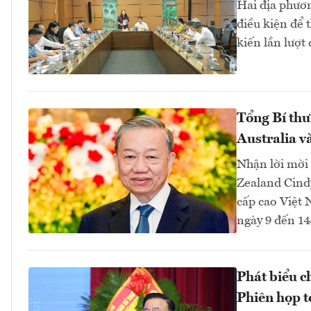
Hai địa phươ
điều kiện để 
kiến lần lượt
Tổng Bí thư
Australia 
Nhận lời mời
Zealand Cindy
cấp cao Việt 
ngày 9 đến 1
Phát biểu c
Phiên họp t