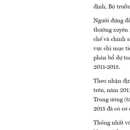
định, Bộ trưởn
Người đứng đầ
thường xuyên n
chế và chính 
vực chi mục ti
phân bổ dự to
2011-2015.
Theo nhận địn
trên, năm 2011
Trung ương (t
2015 đã có cơ 
Thống nhất vớ