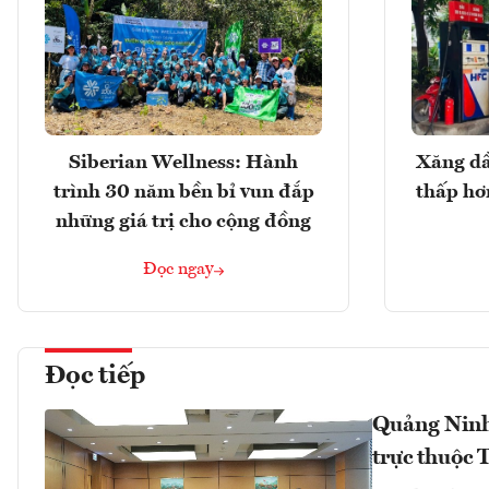
Siberian Wellness: Hành
Xăng dầ
trình 30 năm bền bỉ vun đắp
thấp hơ
những giá trị cho cộng đồng
Đọc ngay
Đọc tiếp
Quảng Ninh,
trực thuộc 