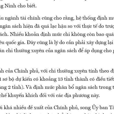
g Ninh cho biết.
u ngành tài chính cũng cho rằng, hệ thống định m
gân sách hiện đã quá lạc hậu so với thực tế do trượ
sách. Nhiều khoản định mức chi không còn bao quát
êu quốc gia. Đây cũng là lý do cần phải xây dựng lạ
án chi thường xuyên của ngân sách để áp dụng cho 
h của Chính phủ, với chi thường xuyên tính theo 
 sơ bộ dự kiến có khoảng 13 tỉnh thành có điều tiế
ăng 2 tỉnh). Và định mức phân bổ ngân sách trong t
chế khuyến khích đối với các địa phương này.
i khá nhiều đề xuất của Chính phủ, song Ủy ban Tà