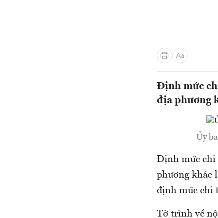
Định mức chi
địa phương k
Ủy ba
Định mức chi 
phương khác l
định mức chi 
Tờ trình về n