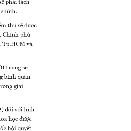
ẽ phải tách
 chính.
ểm thu sẽ được
, Chính phủ
i, Tp.HCM và
011 cũng sẽ
ng bình quân
trong giai
) đối với lĩnh
khoa học được
ốc hội quyết