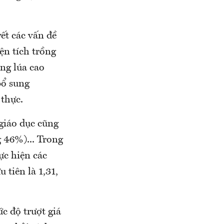
yết các vấn đề
ện tích trồng
ồng lúa cao
bổ sung
thực.
 giáo dục cũng
 46%)... Trong
ực hiện các
 tiên là 1,31,
c độ trượt giá