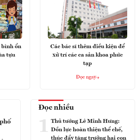
 bình ổn
Các bác sĩ thêm điều kiện để
ùa tựu
xử trí các ca sản khoa phức
tạp
Đọc ngay
Đọc nhiều
1
Thủ tướng Lê Minh Hưng:
 phố
Dồn lực hoàn thiện thể chế,
thúc đẩy tăng trưởng hai con