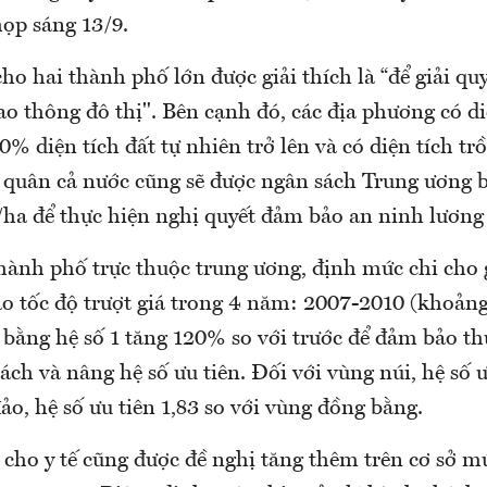
họp sáng 13/9.
cho hai thành phố lớn được giải thích là “để giải qu
ao thông đô thị". Bên cạnh đó, các địa phương có di
0% diện tích đất tự nhiên trở lên và có diện tích tr
quân cả nước cũng sẽ được ngân sách Trung ương 
ha để thực hiện nghị quyết đảm bảo an ninh lương 
thành phố trực thuộc trung ương, định mức chi cho
ào tốc độ trượt giá trong 4 năm: 2007-2010 (khoảng
 bằng hệ số 1 tăng 120% so với trước để đảm bảo th
ách và nâng hệ số ưu tiên. Đối với vùng núi, hệ số ưu
ảo, hệ số ưu tiên 1,83 so với vùng đồng bằng.
cho y tế cũng được đề nghị tăng thêm trên cơ sở mứ