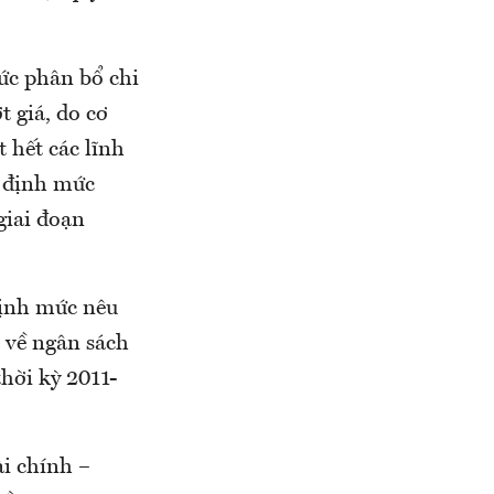
ức phân bổ chi
t giá, do cơ
 hết các lĩnh
i định mức
giai đoạn
định mức nêu
t về ngân sách
hời kỳ 2011-
i chính –