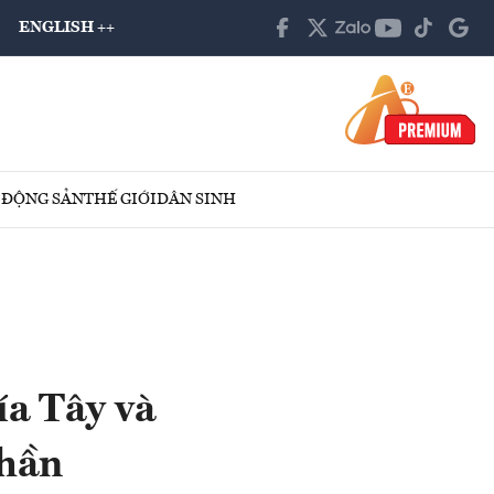
ENGLISH ++
 ĐỘNG SẢN
THẾ GIỚI
DÂN SINH
a Tây và
phần