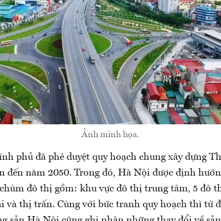
Ảnh minh họa.
nh phủ đã phê duyệt quy hoạch chung xây dựng T
n đến năm 2050. Trong đó, Hà Nội được định hướng
hùm đô thị gồm: khu vực đô thị trung tâm, 5 đô thị
ái và thị trấn. Cùng với bức tranh quy hoạch thì từ đ
ng sản Hà Nội cũng ghi nhận những thay đổi về sả