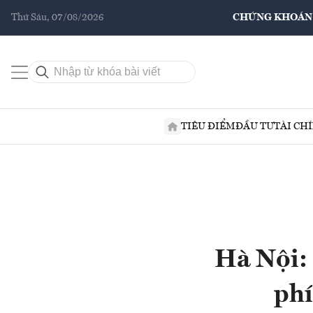
Thứ Sáu, 07/08/2026
CHỨNG KHOÁN
TIÊU ĐIỂM
ĐẦU TƯ
TÀI CH
Hà Nội:
phí