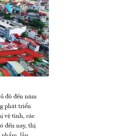
hủ đô đến năm
 phát triển
 vệ tinh, các
ó đến nay, thị
n phẩm, lẫn