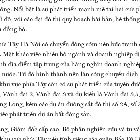
ờng. Nổi bật là sự phát triển mạnh mẽ tại hai cực p
đô, với các đại đô thị quy hoạch bài bản, hệ thống
ển đồng bộ.
phía Tây Hà Nội có chuyển động sớm nên bức tranh 
t. Mặt khác việc nhiều bộ ngành và doanh nghiệp d
ành địa điểm tập trung của hàng nghìn doanh nghiệ
i nước. Từ đó hình thành nên làn sóng chuyển dịch
 khu vực phía Tây còn có sự phát triển của tuyến đ
 Vành đai 2, Vành đai 3 và dự kiến là Vành đai 3,5
ng Long, kèm các dự án đường sắt đô thị số 2A, số 
iệc phát triển dự án bất động sản.
g, Giám đốc cấp cao, Bộ phận nghiên cứu và tư vấ
 khu vực phía Tây nếu tính riêng các quận Bắc Từ