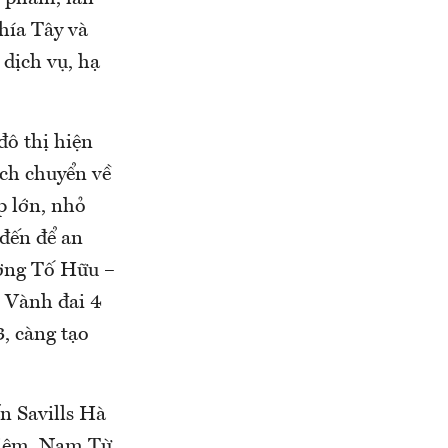
hía Tây và
 dịch vụ, hạ
đô thị hiện
ịch chuyển về
p lớn, nhỏ
 đến để an
ường Tố Hữu –
, Vành đai 4
3, càng tạo
n Savills Hà
 Liêm, Nam Từ