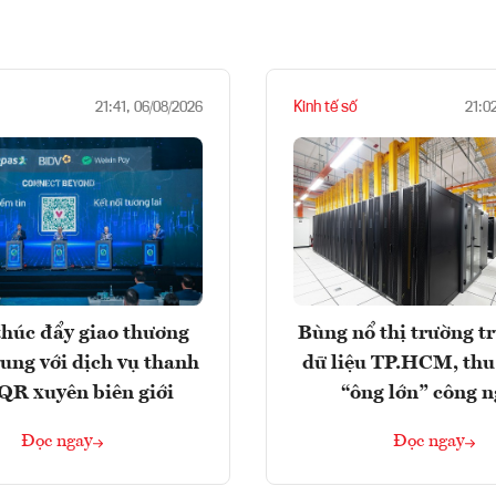
Kinh tế số
21:41, 06/08/2026
21:0
húc đẩy giao thương
Bùng nổ thị trường t
rung với dịch vụ thanh
dữ liệu TP.HCM, thu
QR xuyên biên giới
“ông lớn” công 
Đọc ngay
Đọc ngay