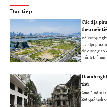
Đọc tiếp
Các địa phư
theo mốc ti
Bộ Nông nghi
các địa phươn
độ được giao
chỉnh kế hoạc
Doanh nghiệ
thủ
Qua 2 năm tr
kết quả tích 