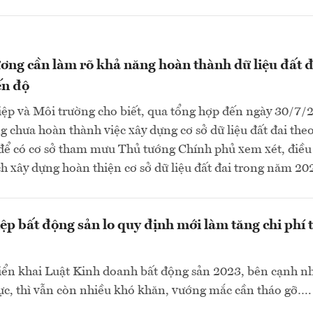
ơng cần làm rõ khả năng hoàn thành dữ liệu đất đ
ến độ
ệp và Môi trường cho biết, qua tổng hợp đến ngày 30/7/
g chưa hoàn thành việc xây dựng cơ sở dữ liệu đất đai theo
 để có cơ sở tham mưu Thủ tướng Chính phủ xem xét, điều
h xây dựng hoàn thiện cơ sở dữ liệu đất đai trong năm 202
p bất động sản lo quy định mới làm tăng chi phí 
iển khai Luật Kinh doanh bất động sản 2023, bên cạnh n
cực, thì vẫn còn nhiều khó khăn, vướng mắc cần tháo gỡ….