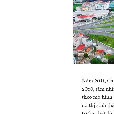
Năm 2011, Chí
2030, tầm nhì
theo mô hình c
đô thị sinh th
trường bất độ