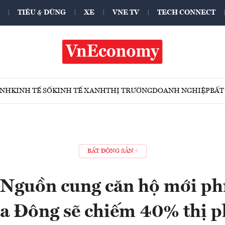
TIÊU & DÙNG
XE
VNE TV
TECH CONNECT
ÍNH
KINH TẾ SỐ
KINH TẾ XANH
THỊ TRƯỜNG
DOANH NGHIỆP
BẤT
BẤT ĐỘNG SẢN
 Nguồn cung căn hộ mới phí
a Đông sẽ chiếm 40% thị 