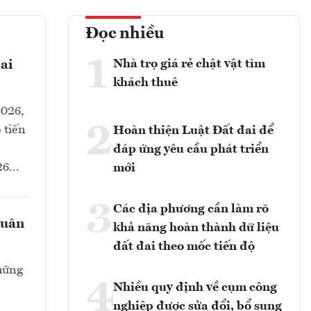
Đọc nhiều
1
Nhà trọ giá rẻ chật vật tìm
ai
khách thuê
2026,
2
 tiến
Hoàn thiện Luật Đất đai để
đáp ứng yêu cầu phát triển
6...
mới
3
Các địa phương cần làm rõ
tuân
khả năng hoàn thành dữ liệu
đất đai theo mốc tiến độ
hững
4
Nhiều quy định về cụm công
nghiệp được sửa đổi, bổ sung