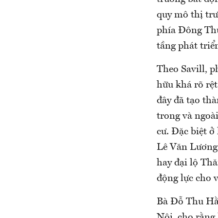
quy mô thị trư
phía Đông Thủ 
tầng phát tri
Theo Savill, 
hữu khá rõ rệ
đây đã tạo th
trong và ngoà
cư. Đặc biệt ở
Lê Văn Lương,
hay đại lộ Thă
động lực cho v
Bà Đỗ Thu Hằn
Nội, cho rằng