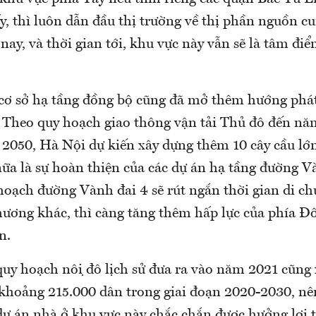
y, thì luôn dẫn đầu thị trường về thị phần nguồn c
ay, và thời gian tới, khu vực này vẫn sẽ là tâm điể
 cơ sở hạ tầng đồng bộ cũng đã mở thêm hướng phát
Theo quy hoạch giao thông vận tải Thủ đô đến nă
2050, Hà Nội dự kiến xây dựng thêm 10 cây cầu lớ
a là sự hoàn thiện của các dự án hạ tầng đường V
hoạch đường Vành đai 4 sẽ rút ngắn thời gian di c
hương khác, thì càng tăng thêm hấp lực của phía Đô
n.
uy hoạch nội đô lịch sử đưa ra vào năm 2021 cũng
 khoảng 215.000 dân trong giai đoạn 2020-2030, n
dự án nhà ở khu vực này chắc chắn được hưởng lợi t