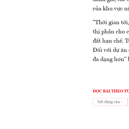
của khu vực nộ
"Thời gian tớ
thị phần cho c
đất hạn chế. T
Đối với dự án 
đa dạng hơn" 
ĐỌC BÀI THEO T
bất động sản