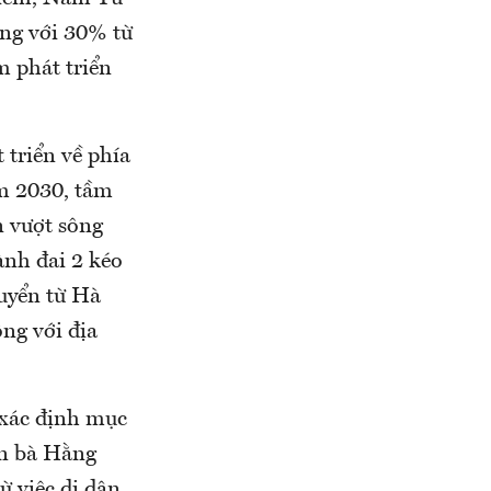
ung với 30% từ
m phát triển
 triển về phía
m 2030, tầm
n vượt sông
ành đai 2 kéo
huyển từ Hà
ng với địa
 xác định mục
ên bà Hằng
ừ việc di dân