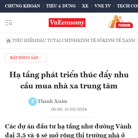
CHỨNG KHOÁN
TIÊU & DÙNG
XE
VNE TV
TECH CO
TIÊU ĐIỂM
ĐẦU TƯ
TÀI CHÍNH
KINH TẾ SỐ
KINH TẾ XANH
BẤT ĐỘNG SẢN
Hạ tầng phát triển thúc đẩy nhu
cầu mua nhà xa trung tâm
Thanh Xuân
T
06:00, 15/03/2024
Các dự án đầu tư hạ tầng như đường Vành
đai 3,5 và 4 sẽ mở rộng thị trường nhà ở