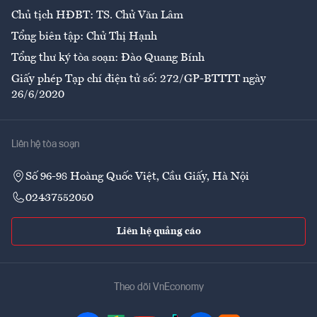
Chủ tịch HĐBT: TS. Chử Văn Lâm
Tổng biên tập: Chử Thị Hạnh
Tổng thư ký tòa soạn: Đào Quang Bính
Giấy phép Tạp chí điện tử số: 272/GP-BTTTT ngày
26/6/2020
Liên hệ tòa soạn
Số 96-98 Hoàng Quốc Việt, Cầu Giấy, Hà Nội
02437552050
Liên hệ quảng cáo
Theo dõi VnEconomy