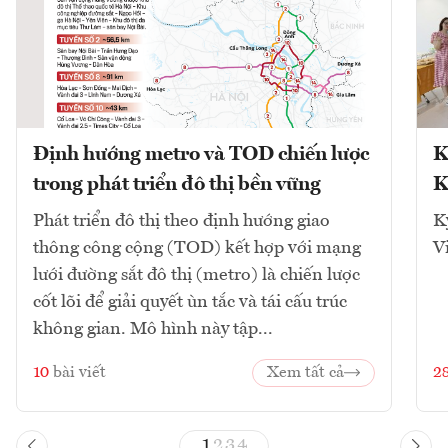
Định hướng metro và TOD chiến lược
K
trong phát triển đô thị bền vững
K
Phát triển đô thị theo định hướng giao
K
thông công cộng (TOD) kết hợp với mạng
V
lưới đường sắt đô thị (metro) là chiến lược
cốt lõi để giải quyết ùn tắc và tái cấu trúc
không gian. Mô hình này tập...
10
bài viết
Xem tất cả
2
1
2
3
4