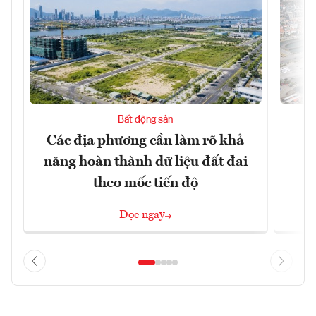
Bất động sản
Các địa phương cần làm rõ khả
Q
năng hoàn thành dữ liệu đất đai
h
theo mốc tiến độ
Đọc ngay