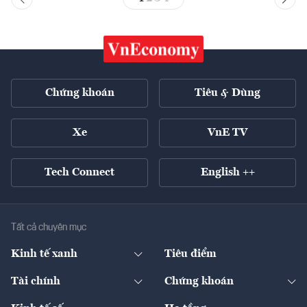
Chứng khoán
Tiêu & Dùng
Xe
VnE TV
Tech Connect
English ++
Tất cả chuyên mục
Kinh tế xanh
Tiêu điểm
Chuyển động xanh
Tài chính
Chứng khoán
Pháp lý
Ngân hàng
Doanh nghiệp niêm yết