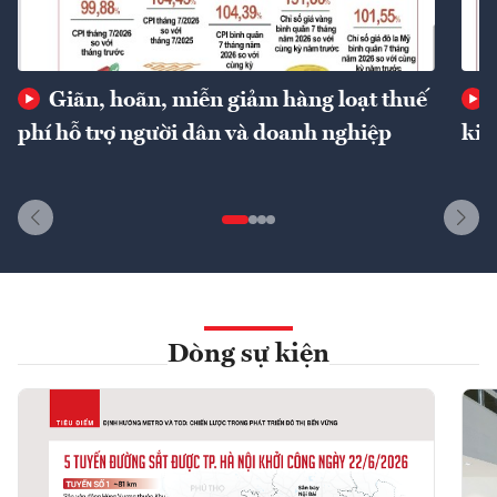
Giãn, hoãn, miễn giảm hàng loạt thuế
phí hỗ trợ người dân và doanh nghiệp
kin
Dòng sự kiện