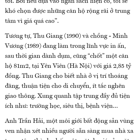
tôi. Bởi nếu dựa vào ngân sách hiện có, tôi sẽ
khó chọn được những căn hộ rộng rãi ở
trung
tâm
vì giá quá cao".
Tương tự, Thu Giang (1990) và chồng - Minh
Vương (1989) đang làm trong lĩnh vực in ấn,
sau thời gian dành dụm, cũng “chốt” một căn
hộ 81m2, tại Yên Viên (Hà Nội) với giá 2,85 tỷ
đồng. Thu Giang cho biết nhà ở vị trí thoáng
đãng, thuận tiện cho di chuyển, ít tắc nghẽn
giao thông. Xung quanh tập trung đầy đủ tiện
ích như: trường học, siêu thị, bệnh viện…
Anh Trần Hải, một môi giới bất động sản vùng
ven nhận xét nhiều người sẵn sàng mua nhà xa