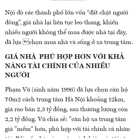
Nội đô các thành phố lớn vốn “đất chật người
đông”, giá nhà lại liên tục leo thang, khiến
nhiều người không thể mua được nhà tại đây,
đã lựa chọn mua nhà và sống ở xa trung tâm.
GIÁ NHÀ PHÙ HỢP HƠN VỚI KHẢ
NĂNG TÀI CHÍNH CỦA NHIỀU
NGƯỜI
Phạm Vũ (sinh năm 1996) đã lựa chọn căn hộ
70m2 cách trung tâm Hà Nội khoảng 12km,
giá rao bán 2,3 tỷ đồng, sau thương lượng còn
2,2 tỷ đồng. Vũ chia sẻ: "căn hộ xa trung tâm
giá "mềm" hơn, phù hợp với tài chính cá nhân