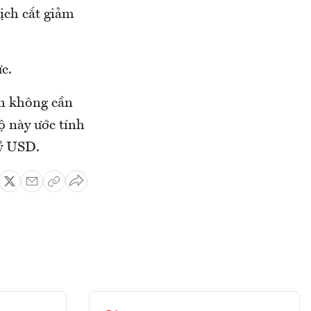
ịch cắt giảm
c.
ản không cần
ộ này ước tính
tỷ USD.