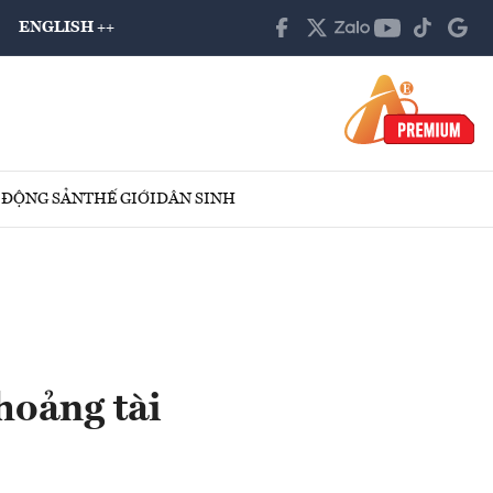
ENGLISH ++
 ĐỘNG SẢN
THẾ GIỚI
DÂN SINH
oảng tài