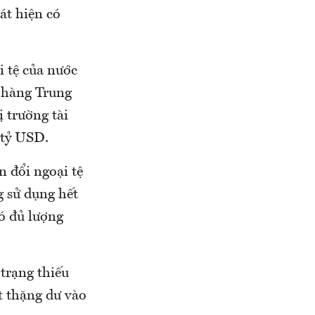
át hiện có
i tệ của nước
 hàng Trung
 trường tài
 tỷ USD.
 đổi ngoại tệ
 sử dụng hết
ó đủ lượng
trạng thiếu
t thặng dư vào