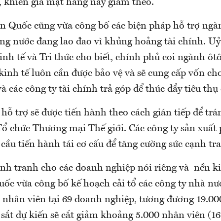
 khiến giá mặt hàng này giảm theo.
 Quốc cũng vừa công bố các biện pháp hỗ trợ ngà
ong nước đang lao đao vì khủng hoảng tài chính. Uỷ
nh tế và Tri thức cho biết, chính phủ coi ngành ôt
 kinh tế luôn cần được bảo vệ và sẽ cung cấp vốn ch
à các công ty tài chính trả góp để thúc đẩy tiêu thụ 
hỗ trợ sẽ được tiến hành theo cách gián tiếp để tr
Tổ chức Thương mại Thế giới. Các công ty sản xuất 
cầu tiến hành tái cơ cấu để tăng cường sức cạnh tr
ạnh tranh cho các doanh nghiệp nói riêng và nền ki
ốc vừa công bố kế hoạch cải tổ các công ty nhà nướ
 nhân viên tại 69 doanh nghiệp, tương đương 19.00
 sắt dự kiến sẽ cắt giảm khoảng 5.000 nhân viên (1