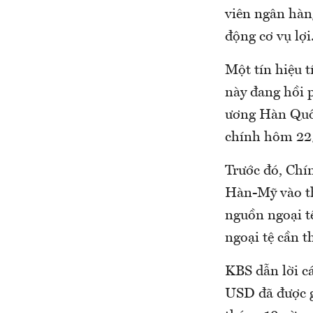
viên ngân hàng
động cơ vụ lợi
Một tín hiệu t
này đang hồi 
ương Hàn Quốc
chính hôm 22/
Trước đó, Chí
Hàn-Mỹ vào th
nguồn ngoại t
ngoại tệ cần th
KBS dẫn lời c
USD đã được g