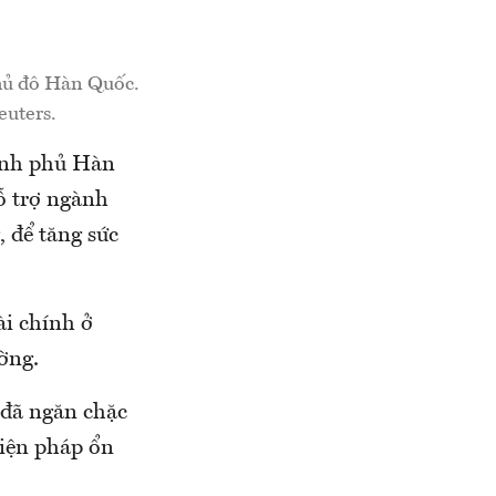
thủ đô Hàn Quốc.
euters.
hính phủ Hàn
ỗ trợ ngành
, để tăng sức
i chính ở
ờng.
 đã ngăn chặc
biện pháp ổn