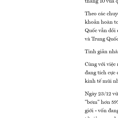
tháng 10 vừa 
Theo các chuy
khoản hoàn to
Quốc vẫn dồi 
và Trung Quốc
Tinh giản nhâ
Cùng với việc
đang tích cực 
kinh tế mũi n
Ngày 23/12 vừ
"bơm" hơn 597
giới - vốn đan