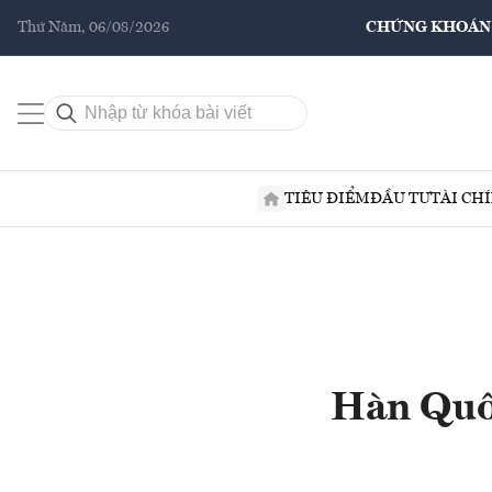
Thứ Năm, 06/08/2026
CHỨNG KHOÁN
TIÊU ĐIỂM
ĐẦU TƯ
TÀI CH
Hàn Quố