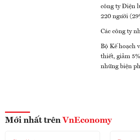
công ty Điện l
220 người (29
Các công ty n
Bộ Kế hoạch v
thiết, giảm 5%
những biện phá
Mới nhất trên
VnEconomy