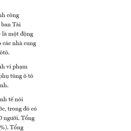
nh công
 ban Tài
ô là một động
o các nhà cung
ôtô.
ánh vi phạm
phụ tùng ô tô
anh.
nh tế nói
c, trong đó có
0 người. Tổng
6%). Tổng