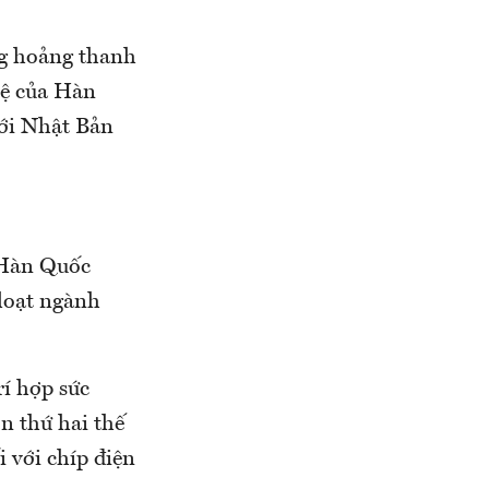
ng hoảng thanh
tệ của Hàn
với Nhật Bản
, Hàn Quốc
 loạt ngành
í hợp sức
n thứ hai thế
i với chíp điện