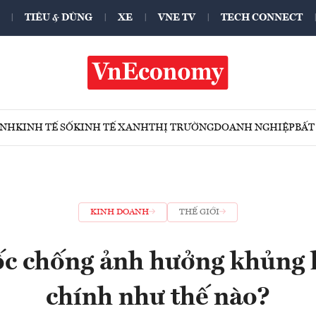
TIÊU & DÙNG
XE
VNE TV
TECH CONNECT
ÍNH
KINH TẾ SỐ
KINH TẾ XANH
THỊ TRƯỜNG
DOANH NGHIỆP
BẤT
KINH DOANH
THẾ GIỚI
c chống ảnh hưởng khủng h
chính như thế nào?