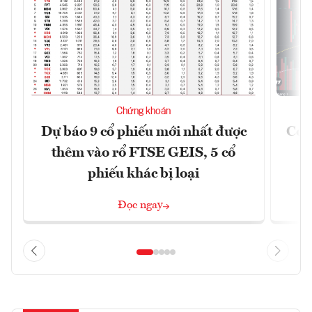
Chứng khoán
Dự báo 9 cổ phiếu mới nhất được
Có t
thêm vào rổ FTSE GEIS, 5 cổ
phiếu khác bị loại
Đọc ngay