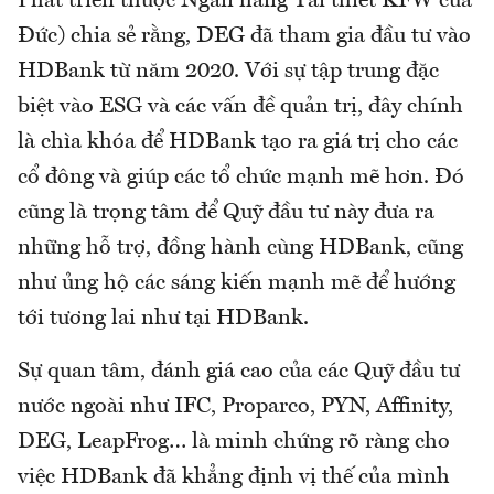
Phát triển thuộc Ngân hàng Tái thiết KFW của
Đức) chia sẻ rằng, DEG đã tham gia đầu tư vào
HDBank từ năm 2020. Với sự tập trung đặc
biệt vào ESG và các vấn đề quản trị, đây chính
là chìa khóa để HDBank tạo ra giá trị cho các
cổ đông và giúp các tổ chức mạnh mẽ hơn. Đó
cũng là trọng tâm để Quỹ đầu tư này đưa ra
những hỗ trợ, đồng hành cùng HDBank, cũng
như ủng hộ các sáng kiến mạnh mẽ để hướng
tới tương lai như tại HDBank.
Sự quan tâm, đánh giá cao của các Quỹ đầu tư
nước ngoài như IFC, Proparco, PYN, Affinity,
DEG, LeapFrog… là minh chứng rõ ràng cho
việc HDBank đã khẳng định vị thế của mình