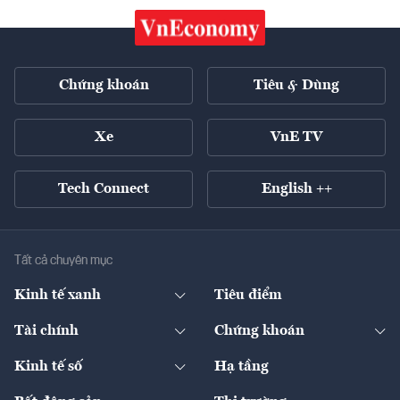
Chứng khoán
Tiêu & Dùng
Xe
VnE TV
Tech Connect
English ++
Tất cả chuyên mục
Kinh tế xanh
Tiêu điểm
Chuyển động xanh
Tài chính
Chứng khoán
Pháp lý
Ngân hàng
Doanh nghiệp niêm yết
Kinh tế số
Hạ tầng
Thương hiệu xanh
Thị trường vốn
Thị trường
Sản phẩm - Thị trường