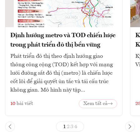
Định hướng metro và TOD chiến lược
K
trong phát triển đô thị bền vững
K
Phát triển đô thị theo định hướng giao
K
thông công cộng (TOD) kết hợp với mạng
V
lưới đường sắt đô thị (metro) là chiến lược
cốt lõi để giải quyết ùn tắc và tái cấu trúc
không gian. Mô hình này tập...
10
bài viết
Xem tất cả
2
1
2
3
4