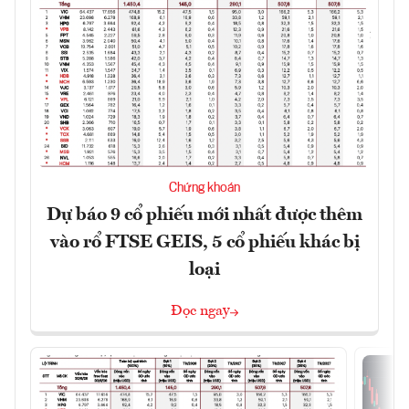
Chứng khoán
Dự báo 9 cổ phiếu mới nhất được thêm
vào rổ FTSE GEIS, 5 cổ phiếu khác bị
loại
Đọc ngay