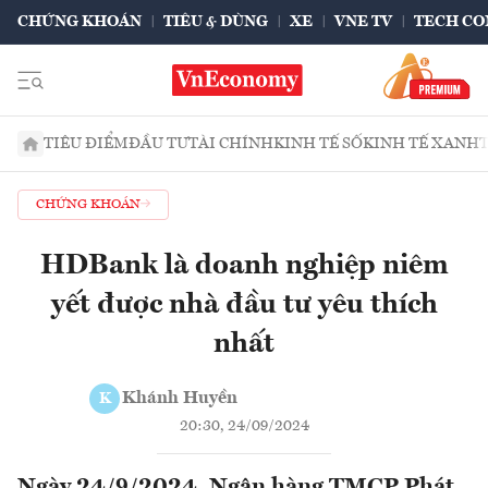
CHỨNG KHOÁN
TIÊU & DÙNG
XE
VNE TV
TECH CO
TIÊU ĐIỂM
ĐẦU TƯ
TÀI CHÍNH
KINH TẾ SỐ
KINH TẾ XANH
CHỨNG KHOÁN
HDBank là doanh nghiệp niêm
yết được nhà đầu tư yêu thích
nhất
Khánh Huyền
K
20:30, 24/09/2024
Ngày 24/9/2024, Ngân hàng TMCP Phát