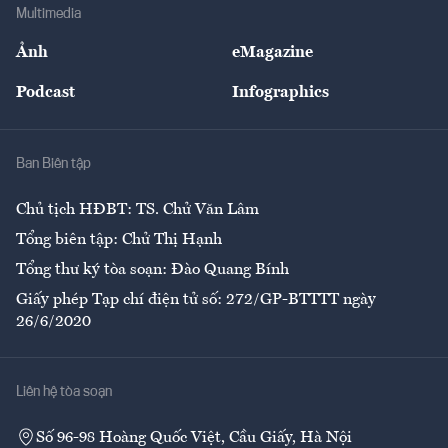
Bảo hiểm
Multimedia
Sự kiện
Nhân lực
Ảnh
eMagazine
Đẹp +
An sinh
Podcast
Infographics
Giải trí
Y tế
Nhà
Ban Biên tập
Ẩm thực
Chủ tịch HĐBT: TS. Chử Văn Lâm
Tổng biên tập: Chử Thị Hạnh
Tổng thư ký tòa soạn: Đào Quang Bính
Giấy phép Tạp chí điện tử số: 272/GP-BTTTT ngày
26/6/2020
Liên hệ tòa soạn
Số 96-98 Hoàng Quốc Việt, Cầu Giấy, Hà Nội