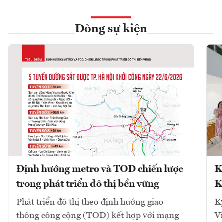
Dòng sự kiện
Định hướng metro và TOD chiến lược
K
trong phát triển đô thị bền vững
K
Phát triển đô thị theo định hướng giao
K
thông công cộng (TOD) kết hợp với mạng
V