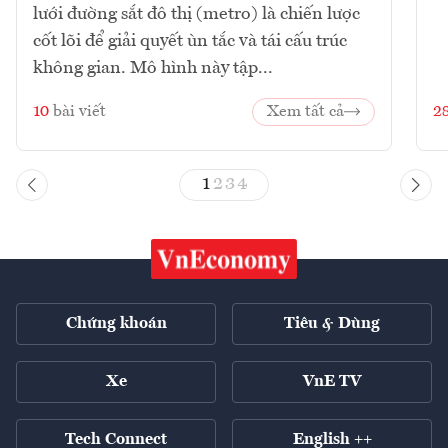
lưới đường sắt đô thị (metro) là chiến lược
cốt lõi để giải quyết ùn tắc và tái cấu trúc
không gian. Mô hình này tập...
10
bài viết
Xem tất cả
2
1
2
3
4
Chứng khoán
Tiêu & Dùng
Xe
VnE TV
Tech Connect
English ++