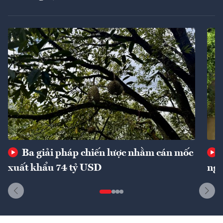
Ba giải pháp chiến lược nhằm cán mốc
xuất khẩu 74 tỷ USD
ngu