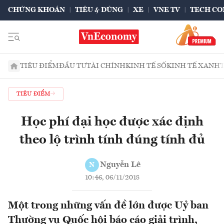
CHỨNG KHOÁN
TIÊU & DÙNG
XE
VNE TV
TECH CO
TIÊU ĐIỂM
ĐẦU TƯ
TÀI CHÍNH
KINH TẾ SỐ
KINH TẾ XANH
TIÊU ĐIỂM
Học phí đại học được xác định
theo lộ trình tính đúng tính đủ
Nguyễn Lê
N
10:46, 06/11/2018
Một trong những vấn đề lớn được Uỷ ban
Thường vụ Quốc hội báo cáo giải trình,