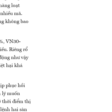
hàng loạt
 nhiều mã.
ăng không bao
6%, VN30-
iều. Riêng rổ
 động như vậy
iệt hại khá
ịp phục hồi
m lý muốn
 thời điểm thị
 lệnh hai sàn