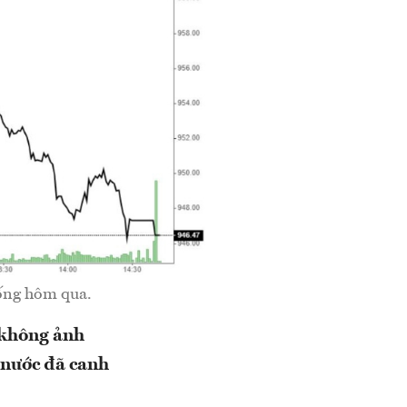
iống hôm qua.
 không ảnh
 nước đã canh
.