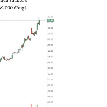
 lịch sử mới ở
32.000 đồng).