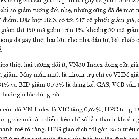
ex đóng cửa sát giá thấp nhất ngày và giảm 0,46% 
 chỉ số giảm tương đối nhẹ, nhưng cũng đã để mất 
 điểm. Đặc biệt HSX có tới 317 cổ phiếu giảm giá,
ố giảm thì 150 mã giảm trên 1%, khoảng 90 mã giả
ường đã gây thiệt hại lớn cho nhà đầu tư, bất chấp 
.
ps thiệt hại tương đối ít, VN30-Index đóng cửa gi
ã giảm. May mắn nhất là nhóm trụ chỉ có VHM gi
1% và BID giảm 0,73% là đáng kể. GAS, VCB vẫn 
 bước giá lúc đóng cửa.
 còn đỡ VN-Index là VIC tăng 0,57%, HPG tăng 1
rong các mã tâm điểm kéo chỉ số lẫn thanh khoản g
ạnh mẽ rõ ràng. HPG giao dịch tới gần 25,3 triệu 