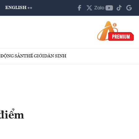
ENGLISH ++
 ĐỘNG SẢN
THẾ GIỚI
DÂN SINH
 điểm