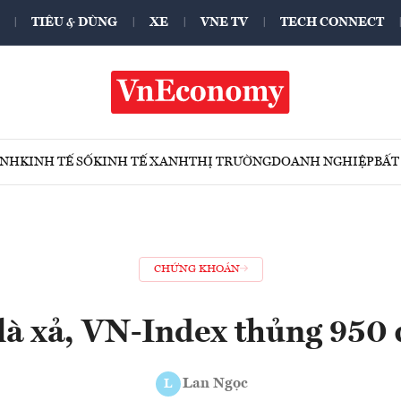
TIÊU & DÙNG
XE
VNE TV
TECH CONNECT
ÍNH
KINH TẾ SỐ
KINH TẾ XANH
THỊ TRƯỜNG
DOANH NGHIỆP
BẤT
CHỨNG KHOÁN
là xả, VN-Index thủng 950
Lan Ngọc
L