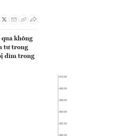
m qua không
u tư trong
bị dìm trong