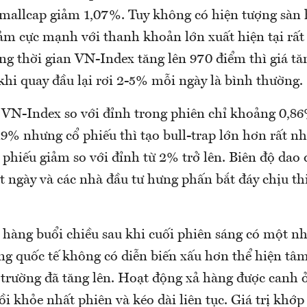
mallcap giảm 1,07%. Tuy không có hiện tượng sàn 
m cực mạnh với thanh khoản lớn xuất hiện tại rất
g thời gian VN-Index tăng lên 970 điểm thì giá t
khi quay đầu lại rơi 2-5% mỗi ngày là bình thường.
VN-Index so với đỉnh trong phiên chỉ khoảng 0,8
9% nhưng cổ phiếu thì tạo bull-trap lớn hơn rất nh
 phiếu giảm so với đỉnh từ 2% trở lên. Biên độ dao
t ngày và các nhà đầu tư hưng phấn bắt đáy chịu th
 hàng buổi chiều sau khi cuối phiên sáng có một nh
ờng quốc tế không có diễn biến xấu hơn thể hiện tâ
 trường đã tăng lên. Hoạt động xả hàng được canh ở
i khỏe nhất phiên và kéo dài liên tục. Giá trị khớp