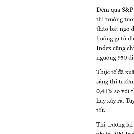
Đêm qua S&P 
thị trường tươ
tháo bất ngờ 
hưởng gì từ d
Index cũng chỉ
ngưỡng 950 đi
Thực tế đã xu
sáng thị trườ
0,41% so với t
hay xảy ra. Tu
tốt.
Thị trường lại