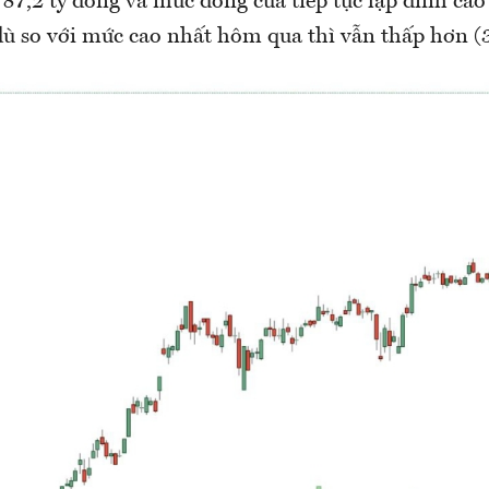
787,2 tỷ đồng và mức đóng cửa tiếp tục lập đỉnh cao
dù so với mức cao nhất hôm qua thì vẫn thấp hơn (