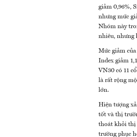
giảm 0,96%, S
nhưng mức giả
Nhóm này tron
nhiêu, nhưng 
Mức giảm của 
Index giảm 1,1
VN30 có 11 cổ
là rất rộng mộ
lớn.
Hiện tượng xả
tốt và thị trư
thoát khỏi thị
trường phục hồ