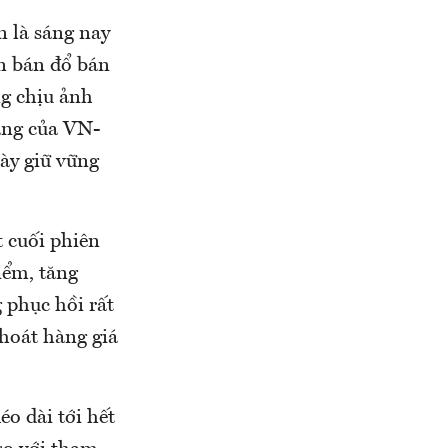
 là sáng nay
ên bán đổ bán
ng chịu ảnh
áng của VN-
này giữ vững
 cuối phiên
iểm, tăng
 phục hồi rất
thoát hàng giá
éo dài tới hết