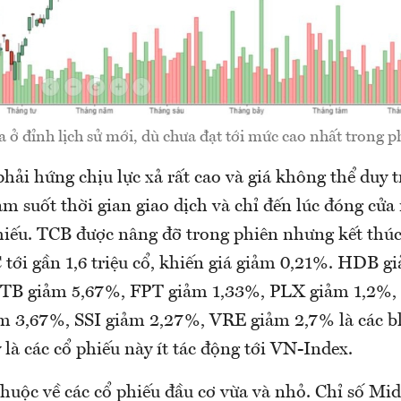
ở đỉnh lịch sử mới, dù chưa đạt tới mức cao nhất trong 
i hứng chịu lực xả rất cao và giá không thể duy t
m suốt thời gian giao dịch và chỉ đến lúc đóng cửa
hiếu. TCB được nâng đỡ trong phiên nhưng kết thúc 
 tới gần 1,6 triệu cổ, khiến giá giảm 0,21%. HDB 
STB giảm 5,67%, FPT giảm 1,33%, PLX giảm 1,2%
m 3,67%, SSI giảm 2,27%, VRE giảm 2,7% là các bl
là các cổ phiếu này ít tác động tới VN-Index.
thuộc về các cổ phiếu đầu cơ vừa và nhỏ. Chỉ số Mi