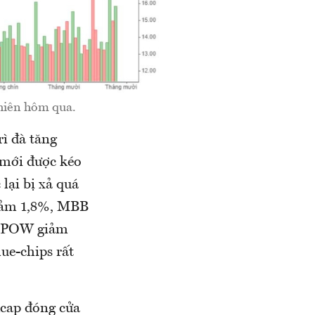
phiên hôm qua.
rì đà tăng
 mới được kéo
lại bị xả quá
giảm 1,8%, MBB
, POW giảm
ue-chips rất
dcap đóng cửa