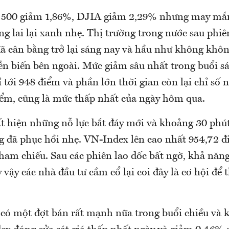
500 giảm 1,86%, DJIA giảm 2,29% nhưng may mắn
ng lai lại xanh nhẹ. Thị trường trong nước sau phi
đã cân bằng trở lại sáng nay và hầu như không khô
iễn biến bên ngoài. Mức giảm sâu nhất trong buổi s
 tới 948 điểm và phần lớn thời gian còn lại chỉ số 
ểm, cũng là mức thấp nhất của ngày hôm qua.
ất hiện những nỗ lực bắt đáy mới và khoảng 30 phút
ng đã phục hồi nhẹ. VN-Index lên cao nhất 954,72 đ
ham chiếu. Sau các phiên lao dốc bất ngờ, khả năng
y vậy các nhà đầu tư cầm cổ lại coi đây là cơ hội để 
 có một đợt bán rất mạnh nữa trong buổi chiều và k