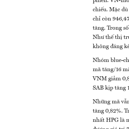
phiên. VN-Ind
chiếu. Mặc dù
chỉ còn 946,47
tăng. Trong s
Như thế thị tr
không đáng kể
Nhóm blue-chi
mã tăng/16 m
VNM giảm 0,8
SAB kịp tăng 1
Những mã vẫn
tăng 0,82%. T
nhất HPG là m