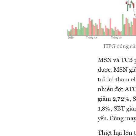
HPG đóng cửa 
MSN và TCB phả
được. MSN giả
trở lại tham c
nhiều đợt ATC
giảm 2,72%, 
1,8%, SBT giả
yếu. Cũng may 
Thiệt hại lớn 