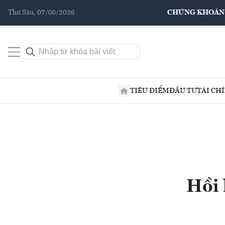
Thứ Sáu, 07/08/2026
CHỨNG KHOÁN
TIÊU ĐIỂM
ĐẦU TƯ
TÀI CH
Hồi 