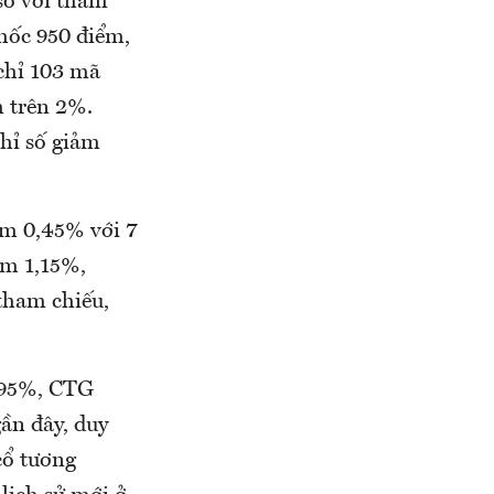
so với tham
mốc 950 điểm,
 chỉ 103 mã
m trên 2%.
chỉ số giảm
ảm 0,45% với 7
ảm 1,15%,
tham chiếu,
,95%, CTG
ần đây, duy
cổ tương