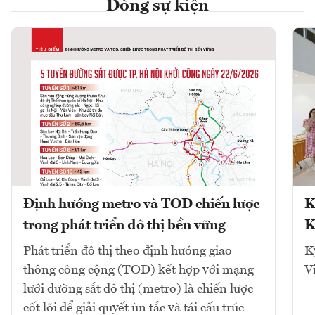
Dòng sự kiện
Định hướng metro và TOD chiến lược
K
trong phát triển đô thị bền vững
K
Phát triển đô thị theo định hướng giao
K
thông công cộng (TOD) kết hợp với mạng
V
lưới đường sắt đô thị (metro) là chiến lược
cốt lõi để giải quyết ùn tắc và tái cấu trúc