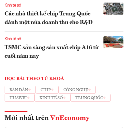
Kinh tế số
Các nhà thiết kế chip Trung Quốc
dành một nửa doanh thu cho R&D
Kinh tế số
TSMC sẵn sàng sản xuất chip A16 từ
cuối năm nay
ĐỌC BÀI THEO TỪ KHOÁ
BÁN DẪN
CHIP
CÔNG NGHỆ
HUAWEI
KINH TẾ SỐ
TRUNG QUỐC
Mới nhất trên
VnEconomy