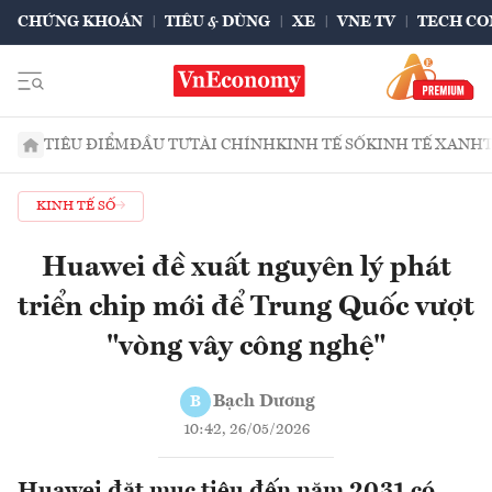
CHỨNG KHOÁN
TIÊU & DÙNG
XE
VNE TV
TECH CO
TIÊU ĐIỂM
ĐẦU TƯ
TÀI CHÍNH
KINH TẾ SỐ
KINH TẾ XANH
KINH TẾ SỐ
Huawei đề xuất nguyên lý phát
triển chip mới để Trung Quốc vượt
"vòng vây công nghệ"
Bạch Dương
B
10:42, 26/05/2026
Huawei đặt mục tiêu đến năm 2031 có