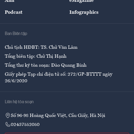
Ảnh
eMagazine
Đẹp +
An sinh
Podcast
Infographics
Giải trí
Y tế
Nhà
Ban Biên tập
Ẩm thực
Chủ tịch HĐBT: TS. Chử Văn Lâm
Tổng biên tập: Chử Thị Hạnh
Tổng thư ký tòa soạn: Đào Quang Bính
Giấy phép Tạp chí điện tử số: 272/GP-BTTTT ngày
26/6/2020
Liên hệ tòa soạn
Số 96-98 Hoàng Quốc Việt, Cầu Giấy, Hà Nội
02437552050