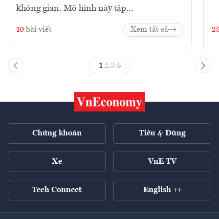
không gian. Mô hình này tập...
10
bài viết
Xem tất cả
2
1
2
3
4
Chứng khoán
Tiêu & Dùng
Xe
VnE TV
Tech Connect
English ++