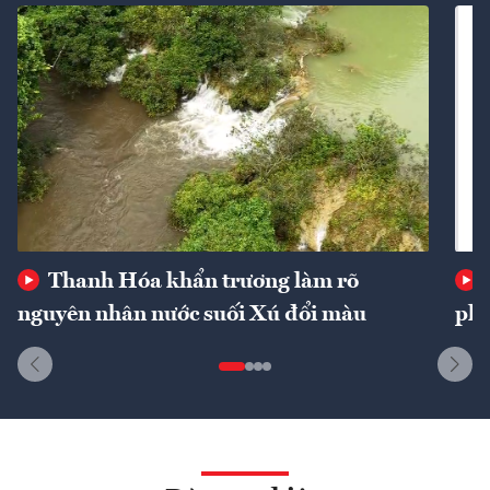
Thanh Hóa khẩn trương làm rõ
nguyên nhân nước suối Xú đổi màu
phí