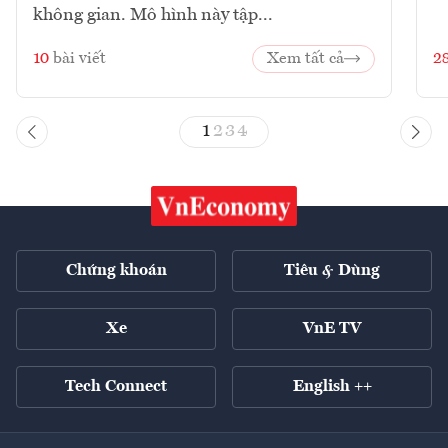
không gian. Mô hình này tập...
10
bài viết
Xem tất cả
2
1
2
3
4
Chứng khoán
Tiêu & Dùng
Xe
VnE TV
Tech Connect
English ++