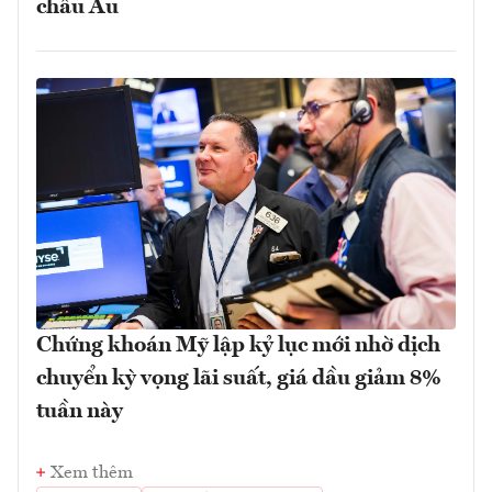
châu Âu
Chứng khoán Mỹ lập kỷ lục mới nhờ dịch
chuyển kỳ vọng lãi suất, giá dầu giảm 8%
tuần này
Xem thêm