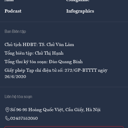
Đẹp +
An sinh
Podcast
Infographics
Giải trí
Y tế
Nhà
Ban Biên tập
Ẩm thực
Chủ tịch HĐBT: TS. Chử Văn Lâm
Tổng biên tập: Chử Thị Hạnh
Tổng thư ký tòa soạn: Đào Quang Bính
Giấy phép Tạp chí điện tử số: 272/GP-BTTTT ngày
26/6/2020
Liên hệ tòa soạn
Số 96-98 Hoàng Quốc Việt, Cầu Giấy, Hà Nội
02437552050