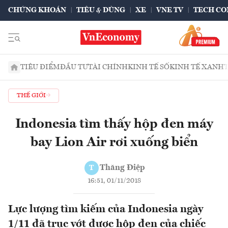
CHỨNG KHOÁN
TIÊU & DÙNG
XE
VNE TV
TECH CO
TIÊU ĐIỂM
ĐẦU TƯ
TÀI CHÍNH
KINH TẾ SỐ
KINH TẾ XANH
THẾ GIỚI
Indonesia tìm thấy hộp đen máy
bay Lion Air rơi xuống biển
Thăng Điệp
T
16:51, 01/11/2018
Lực lượng tìm kiếm của Indonesia ngày
1/11 đã trục vớt được hộp đen của chiếc