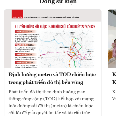
Dòng sự kiện
Định hướng metro và TOD chiến lược
K
trong phát triển đô thị bền vững
K
Phát triển đô thị theo định hướng giao
K
thông công cộng (TOD) kết hợp với mạng
V
lưới đường sắt đô thị (metro) là chiến lược
cốt lõi để giải quyết ùn tắc và tái cấu trúc