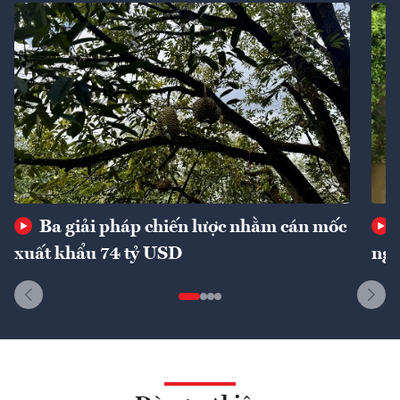
Ba giải pháp chiến lược nhằm cán mốc
xuất khẩu 74 tỷ USD
ngu