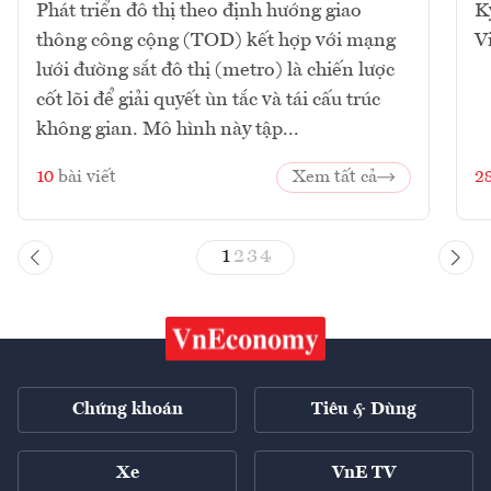
Phát triển đô thị theo định hướng giao
K
thông công cộng (TOD) kết hợp với mạng
V
lưới đường sắt đô thị (metro) là chiến lược
cốt lõi để giải quyết ùn tắc và tái cấu trúc
không gian. Mô hình này tập...
10
bài viết
Xem tất cả
2
1
2
3
4
Chứng khoán
Tiêu & Dùng
Xe
VnE TV