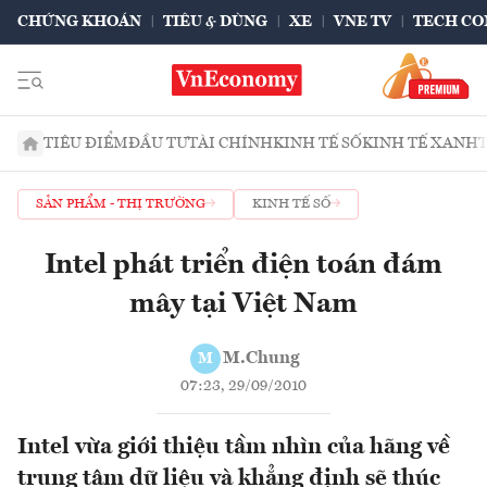
CHỨNG KHOÁN
TIÊU & DÙNG
XE
VNE TV
TECH CO
TIÊU ĐIỂM
ĐẦU TƯ
TÀI CHÍNH
KINH TẾ SỐ
KINH TẾ XANH
SẢN PHẨM - THỊ TRƯỜNG
KINH TẾ SỐ
Intel phát triển điện toán đám
mây tại Việt Nam
M.Chung
M
07:23, 29/09/2010
Intel vừa giới thiệu tầm nhìn của hãng về
trung tâm dữ liệu và khẳng định sẽ thúc