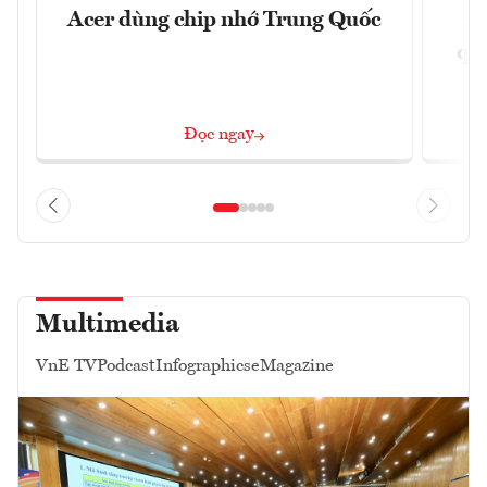
Acer dùng chip nhớ Trung Quốc
nề
quả
Đọc ngay
Multimedia
VnE TV
Podcast
Infographics
eMagazine