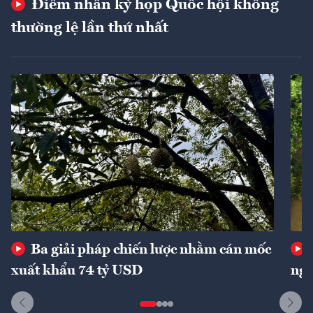
Điểm nhấn kỳ họp Quốc hội không
thường lệ lần thứ nhất
Ba giải pháp chiến lược nhằm cán mốc
xuất khẩu 74 tỷ USD
ngu