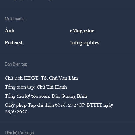
Doanh nhân
Tư vấn Tiêu & Dùng
Infographics
Hạ tầng
Sức khỏe
Khung pháp lý
Doanh nghiệp
Địa phương
Thị trường
Bảo hiểm
Multimedia
Sự kiện
Nhân lực
Ảnh
eMagazine
Đẹp +
An sinh
Podcast
Infographics
Giải trí
Y tế
Nhà
Ban Biên tập
Ẩm thực
Chủ tịch HĐBT: TS. Chử Văn Lâm
Tổng biên tập: Chử Thị Hạnh
Tổng thư ký tòa soạn: Đào Quang Bính
Giấy phép Tạp chí điện tử số: 272/GP-BTTTT ngày
26/6/2020
Liên hệ tòa soạn