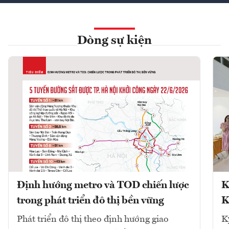
Dòng sự kiện
Định hướng metro và TOD chiến lược
K
trong phát triển đô thị bền vững
K
Phát triển đô thị theo định hướng giao
K