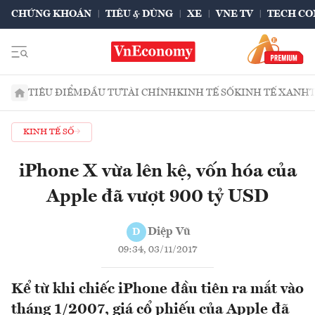
CHỨNG KHOÁN
TIÊU & DÙNG
XE
VNE TV
TECH CO
TIÊU ĐIỂM
ĐẦU TƯ
TÀI CHÍNH
KINH TẾ SỐ
KINH TẾ XANH
KINH TẾ SỐ
iPhone X vừa lên kệ, vốn hóa của
Apple đã vượt 900 tỷ USD
Diệp Vũ
D
09:34, 03/11/2017
Kể từ khi chiếc iPhone đầu tiên ra mắt vào
tháng 1/2007, giá cổ phiếu của Apple đã