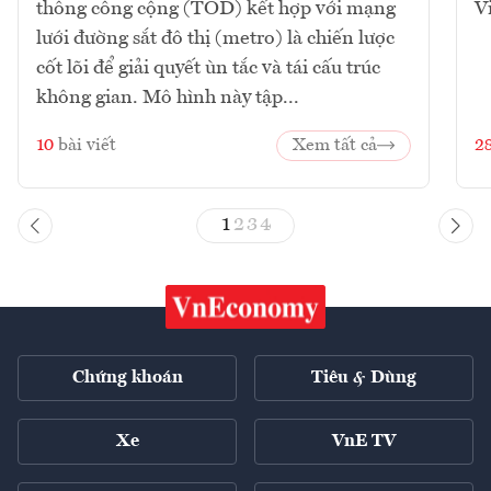
thông công cộng (TOD) kết hợp với mạng
V
lưới đường sắt đô thị (metro) là chiến lược
cốt lõi để giải quyết ùn tắc và tái cấu trúc
không gian. Mô hình này tập...
10
bài viết
Xem tất cả
2
1
2
3
4
Chứng khoán
Tiêu & Dùng
Xe
VnE TV