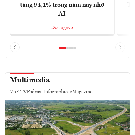
tăng 94,1% trong năm nay nhờ
Tr
AI
Đọc ngay
Multimedia
VnE TV
Podcast
Infographics
eMagazine