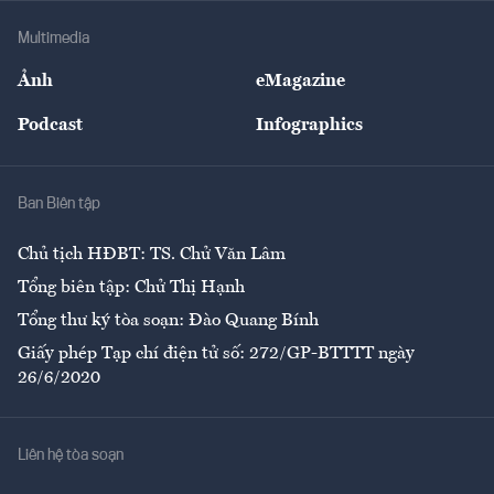
Doanh nghiệp
Địa phương
Thị trường
Bảo hiểm
Multimedia
Sự kiện
Nhân lực
Ảnh
eMagazine
Đẹp +
An sinh
Podcast
Infographics
Giải trí
Y tế
Nhà
Ban Biên tập
Ẩm thực
Chủ tịch HĐBT: TS. Chử Văn Lâm
Tổng biên tập: Chử Thị Hạnh
Tổng thư ký tòa soạn: Đào Quang Bính
Giấy phép Tạp chí điện tử số: 272/GP-BTTTT ngày
26/6/2020
Liên hệ tòa soạn