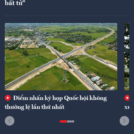
bất tử"
Điểm nhấn kỳ họp Quốc hội không
thường lệ lần thứ nhất
xuấ