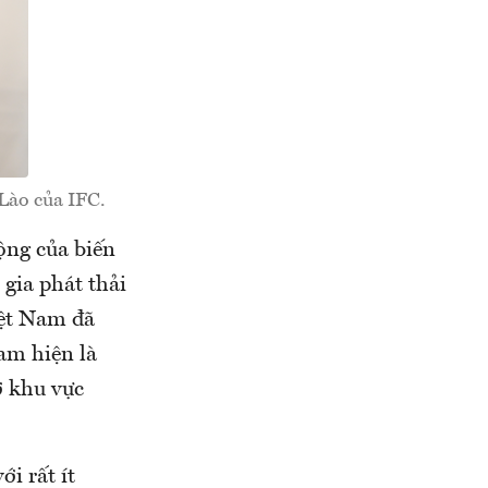
Lào của IFC.
ộng của biến
gia phát thải
iệt Nam đã
Nam hiện là
ở khu vực
i rất ít