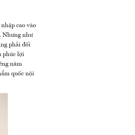
u nhập cao vào
0. Nhưng như
ng phải đối
à phúc lợi
riêng năm
hẩm quốc nội