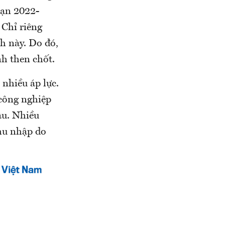
oạn 2022-
 Chỉ riêng
h này. Do đó,
h then chốt.
nhiều áp lực.
công nghiệp
ậu. Nhiều
hu nhập do