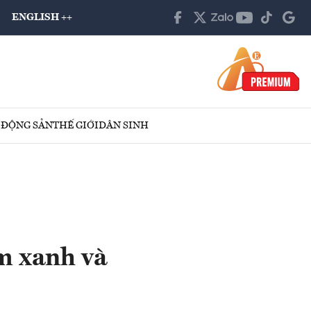
ENGLISH ++
 ĐỘNG SẢN
THẾ GIỚI
DÂN SINH
m xanh và