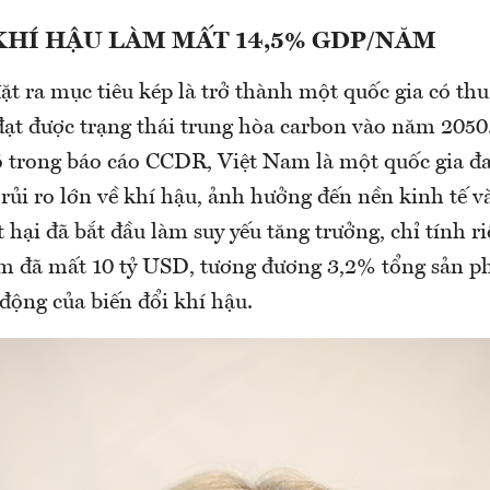
KHÍ HẬU LÀM MẤT 14,5% GDP/NĂM
ặt ra mục tiêu kép là trở thành một quốc gia có th
ạt được trạng thái trung hòa carbon vào năm 205
õ trong báo cáo CCDR, Việt Nam là một quốc gia đa
rủi ro lớn về khí hậu, ảnh hưởng đến nền kinh tế v
t hại đã bắt đầu làm suy yếu tăng trưởng, chỉ tính 
m đã mất 10 tỷ USD, tương đương 3,2% tổng sản p
động của biến đổi khí hậu.