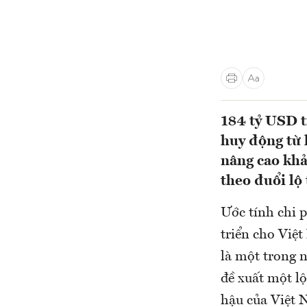
184 tỷ USD tí
huy động từ 
nâng cao khả
theo đuổi lộ 
Ước tính chi 
triển cho Việ
là một trong n
đề xuất một lộ
hậu của Việt 