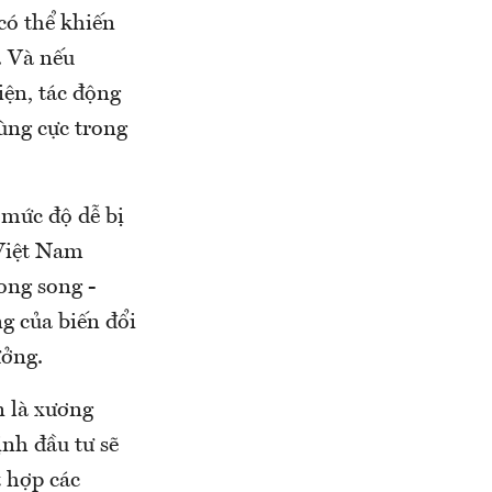
có thể khiến
 Và nếu
iện, tác động
ùng cực trong
 mức độ dễ bị
 Việt Nam
ong song -
g của biến đổi
ưởng.
n là xương
ịnh đầu tư sẽ
t hợp các