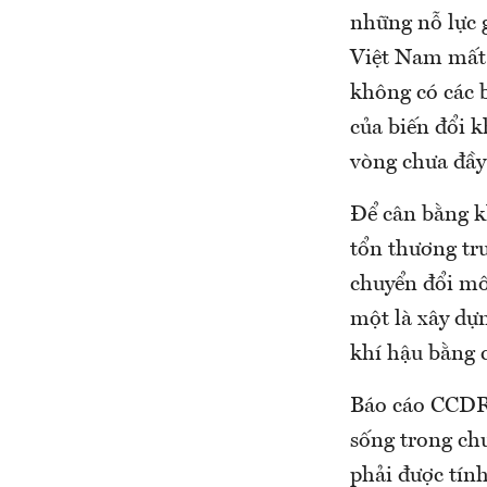
những nỗ lực g
Việt Nam mất
không có các 
của biến đổi k
vòng chưa đầy
Để cân bằng k
tổn thương tr
chuyển đổi mô 
một là xây dựn
khí hậu bằng 
Báo cáo CCDR 
sống trong chư
phải được tính