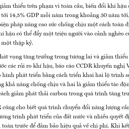
iảm thiểu trên phạm vi toàn cầu, biến đổi khí hậu 
 tới 14,5% GDP mỗi năm trong khoảng 30 năm tới.
biện pháp nâng cao sức chống chịu một cách toàn d
hí hậu có thể đẩy một triệu người vào cảnh nghèo c
 một thập kỷ.
hát vọng tăng trưởng trong tương lai và giảm thiểu
ước các rủi ro khí hậu, báo cáo CCDR khuyến nghị
hình phát triển bằng cách triển khai hai lộ trình s
g khả năng chống chịu và hai là giảm thiểu tác độn
cách giảm phát thải carbon trong quá trình tăng tr
cũng cho biết quá trình chuyển đổi năng lượng cầ
ơng trình phát triển của đất nước và nhiều quyết đ
 toán trước để đảm bảo hiệu quả về chi phí. Khi kế