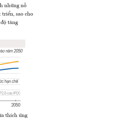
nh những nỗ
 triển, sao cho
 độ tăng
ừa thích ứng