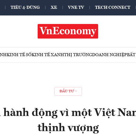
TIÊU & DÙNG
XE
VNE TV
TECH CONNECT
ÍNH
KINH TẾ SỐ
KINH TẾ XANH
THỊ TRƯỜNG
DOANH NGHIỆP
BẤT
ĐẦU TƯ
 hành động vì một Việt Na
thịnh vượng