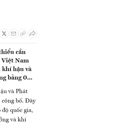
 thiểu cần
p Việt Nam
 khí hậu và
ng bằng 0...
hậu và Phát
 công bố. Đây
 độ quốc gia,
ởng và khí