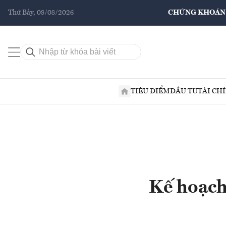
Thứ Bảy, 08/08/2026
CHỨNG KHOÁN
TIÊU ĐIỂM
ĐẦU TƯ
TÀI CH
Kế hoạch