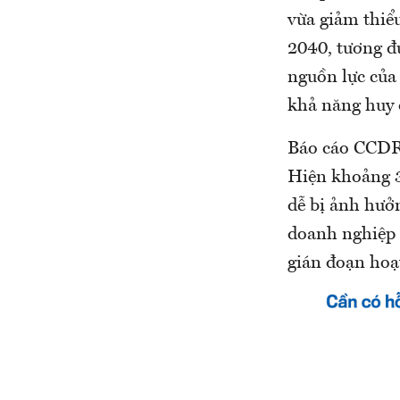
vừa giảm thiể
2040, tương đ
nguồn lực của
khả năng huy 
Báo cáo CCDR 
Hiện khoảng 3
dễ bị ảnh hưởn
doanh nghiệp 
gián đoạn hoạ