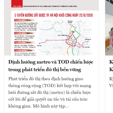
Định hướng metro và TOD chiến lược
K
trong phát triển đô thị bền vững
K
Phát triển đô thị theo định hướng giao
K
thông công cộng (TOD) kết hợp với mạng
V
lưới đường sắt đô thị (metro) là chiến lược
cốt lõi để giải quyết ùn tắc và tái cấu trúc
không gian. Mô hình này tập...