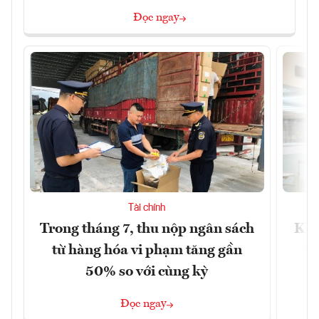
Đọc ngay
Tài chính
Trong tháng 7, thu nộp ngân sách
Khô
từ hàng hóa vi phạm tăng gần
xu
50% so với cùng kỳ
Đọc ngay