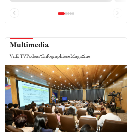
Multimedia
VnE TV
Podcast
Infographics
eMagazine