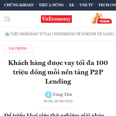
CHỨNG KHOÁN
TIÊU & DÙNG
XE
VNE TV
TECH CO
TIÊU ĐIỂM
ĐẦU TƯ
TÀI CHÍNH
KINH TẾ SỐ
KINH TẾ XANH
TÀI CHÍNH
Khách hàng được vay tối đa 100
triệu đồng mỗi nền tảng P2P
Lending
Tùng Thư
T
08:06, 19/09/2025
Để triển khai việc thử nghiệm giải pháp