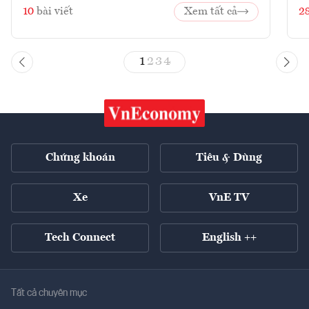
10
bài viết
Xem tất cả
2
1
2
3
4
Chứng khoán
Tiêu & Dùng
Xe
VnE TV
Tech Connect
English ++
Tất cả chuyên mục