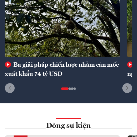
Ba giải pháp chiến lược nhằm cán mốc
xuất khẩu 74 tỷ USD
ngu
Dòng sự kiện