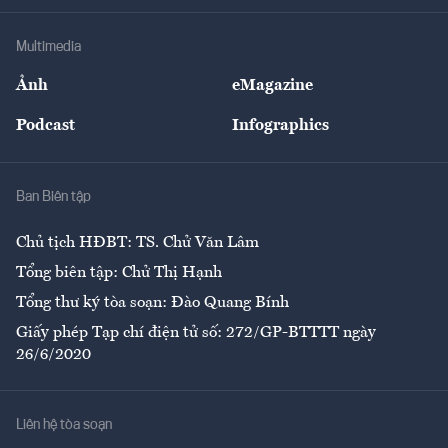
Khung pháp lý
Doanh nghiệp
Địa phương
Thị trường
Bảo hiểm
Multimedia
Sự kiện
Nhân lực
Ảnh
eMagazine
Đẹp +
An sinh
Podcast
Infographics
Giải trí
Y tế
Nhà
Ban Biên tập
Ẩm thực
Chủ tịch HĐBT: TS. Chử Văn Lâm
Tổng biên tập: Chử Thị Hạnh
Tổng thư ký tòa soạn: Đào Quang Bính
Giấy phép Tạp chí điện tử số: 272/GP-BTTTT ngày
26/6/2020
Liên hệ tòa soạn