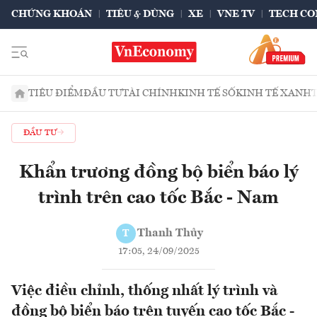
CHỨNG KHOÁN
TIÊU & DÙNG
XE
VNE TV
TECH CO
TIÊU ĐIỂM
ĐẦU TƯ
TÀI CHÍNH
KINH TẾ SỐ
KINH TẾ XANH
ĐẦU TƯ
Khẩn trương đồng bộ biển báo lý
trình trên cao tốc Bắc - Nam
Thanh Thủy
T
17:05, 24/09/2025
Việc điều chỉnh, thống nhất lý trình và
đồng bộ biển báo trên tuyến cao tốc Bắc -