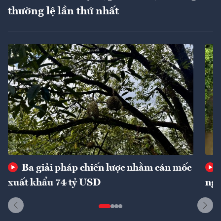
thường lệ lần thứ nhất
Ba giải pháp chiến lược nhằm cán mốc
xuất khẩu 74 tỷ USD
ngu