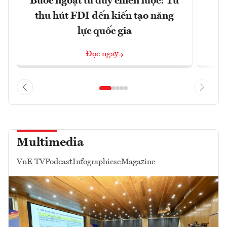
Bước ngoặt tư duy chiến lược: Từ
Đ
thu hút FDI đến kiến tạo năng
h
lực quốc gia
Đọc ngay
Multimedia
VnE TV
Podcast
Infographics
eMagazine