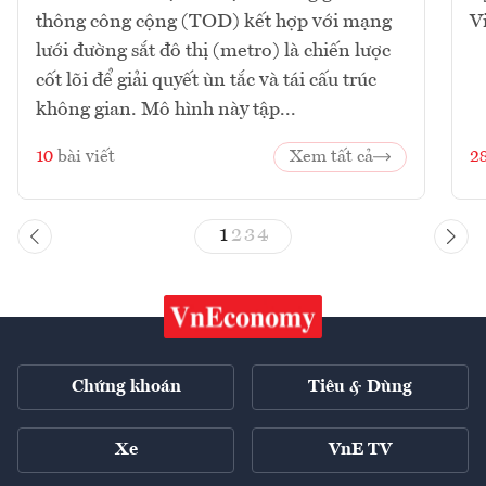
thông công cộng (TOD) kết hợp với mạng
V
lưới đường sắt đô thị (metro) là chiến lược
cốt lõi để giải quyết ùn tắc và tái cấu trúc
không gian. Mô hình này tập...
10
bài viết
Xem tất cả
2
1
2
3
4
Chứng khoán
Tiêu & Dùng
Xe
VnE TV