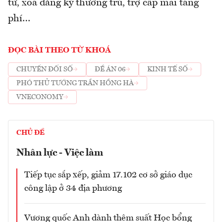
tử, xoá đăng ký thường trú, trợ cấp mai táng
phí…
ĐỌC BÀI THEO TỪ KHOÁ
CHUYỂN ĐỐI SỐ
ĐỀ ÁN 06
KINH TẾ SỐ
PHÓ THỦ TƯỚNG TRẦN HỒNG HÀ
VNECONOMY
CHỦ ĐỀ
Nhân lực - Việc làm
Tiếp tục sắp xếp, giảm 17.102 cơ sở giáo dục
công lập ở 34 địa phương
Vương quốc Anh dành thêm suất Học bổng