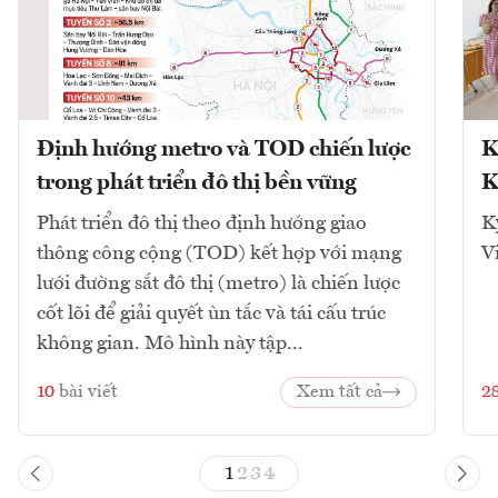
Định hướng metro và TOD chiến lược
K
trong phát triển đô thị bền vững
K
Phát triển đô thị theo định hướng giao
K
thông công cộng (TOD) kết hợp với mạng
V
lưới đường sắt đô thị (metro) là chiến lược
cốt lõi để giải quyết ùn tắc và tái cấu trúc
không gian. Mô hình này tập...
10
bài viết
Xem tất cả
2
1
2
3
4