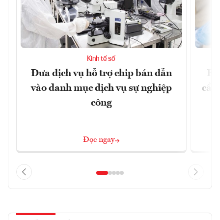
Kinh tế số
Đưa dịch vụ hỗ trợ chip bán dẫn
EU
vào danh mục dịch vụ sự nghiệp
cầu
công
Đọc ngay