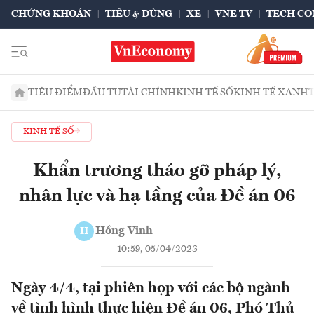
CHỨNG KHOÁN
TIÊU & DÙNG
XE
VNE TV
TECH CO
TIÊU ĐIỂM
ĐẦU TƯ
TÀI CHÍNH
KINH TẾ SỐ
KINH TẾ XANH
KINH TẾ SỐ
Khẩn trương tháo gỡ pháp lý,
nhân lực và hạ tầng của Đề án 06
Hồng Vinh
H
10:59, 05/04/2023
Ngày 4/4, tại phiên họp với các bộ ngành
về tình hình thực hiện Đề án 06, Phó Thủ