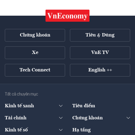
Chứng khoán
Tiêu & Dùng
Xe
VnE TV
Tech Connect
English ++
Tất cả chuyên mục
Kinh tế xanh
Tiêu điểm
Chuyển động xanh
Tài chính
Chứng khoán
Pháp lý
Ngân hàng
Doanh nghiệp niêm yết
Kinh tế số
Hạ tầng
Thương hiệu xanh