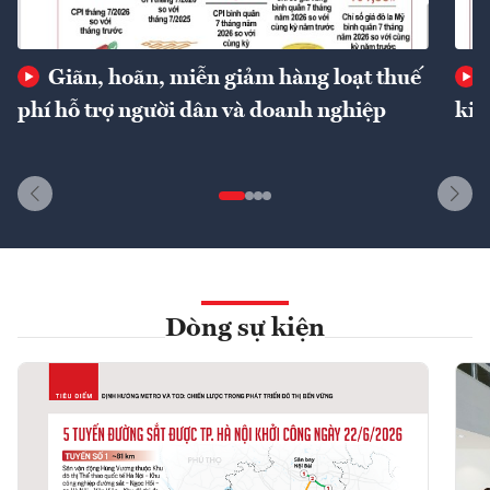
Giãn, hoãn, miễn giảm hàng loạt thuế
phí hỗ trợ người dân và doanh nghiệp
kin
Dòng sự kiện