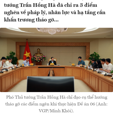
tướng Trần Hồng Hà đã chỉ ra 3 điểm
nghẽn về pháp lý, nhân lực và hạ tầng cần
khẩn trương tháo gỡ…
Phó Thủ tướng Trần Hồng Hà chỉ đạo cụ thể hướng
tháo gỡ các điểm ngẽn khi thực hiện Đề án 06 (Anh:
VGP/Minh Khôi).