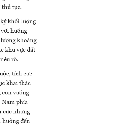
 thủ tục.
 ký khối lượng
c với hướng
ữ lượng khoáng
ác khu vực đất
nêu rõ.
uộc, tích cực
ục khai thác
ng còn vướng
 - Nam phía
ch cực nhưng
nh hưởng đến