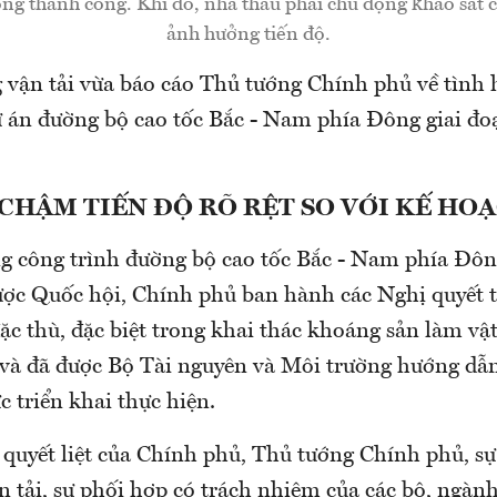
ng thành công. Khi đó, nhà thầu phải chủ động khảo sát 
ảnh hưởng tiến độ.
 vận tải vừa báo cáo Thủ tướng Chính phủ về tình
dự án đường bộ cao tốc Bắc - Nam phía Đông giai đo
CHẬM TIẾN ĐỘ RÕ RỆT SO VỚI KẾ HO
g công trình đường bộ cao tốc Bắc - Nam phía Đôn
ược Quốc hội, Chính phủ ban hành các Nghị quyết t
ặc thù, đặc biệt trong khai thác khoáng sản làm vật
và đã được Bộ Tài nguyên và Môi trường hướng dẫn
c triển khai thực hiện.
 quyết liệt của Chính phủ, Thủ tướng Chính phủ, sự
 tải, sự phối hợp có trách nhiệm của các bộ, ngành