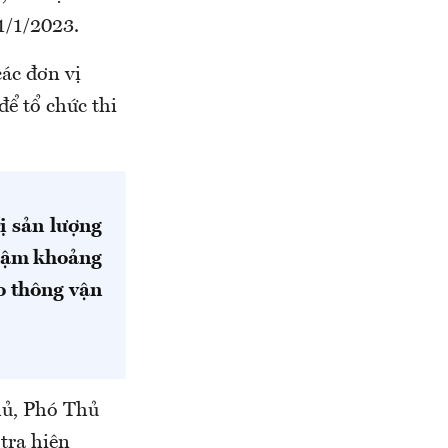
1/1/2023.
các đơn vị
để tổ chức thi
ị sản lượng
chậm khoảng
o thông vận
hủ, Phó Thủ
tra hiện