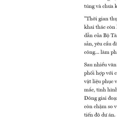
túng và chưa k
"Thời gian th
khai thác còn 
dẫn của Bộ Tà
sản, yêu cầu đ
công… làm phá
Sau nhiều văn 
phối hợp với c
vật liệu phục 
mắc, tình hìn
Đông giai đoạ
còn chậm so vớ
tiến độ dự án.