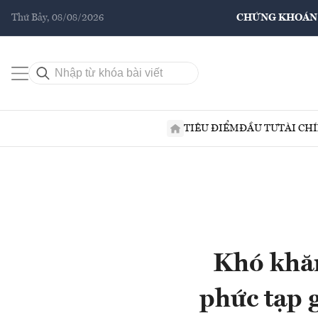
Thứ Bảy, 08/08/2026
CHỨNG KHOÁN
TIÊU ĐIỂM
ĐẦU TƯ
TÀI CH
Khó khăn
phức tạp 