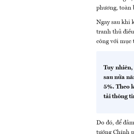
phương, toàn 
Ngay sau khi k
tranh thủ điều
công với mục 
Tuy nhiên,
sau nửa nă
5%. Theo k
tải thông ti
Do đó, để đảm
tướng Chính p