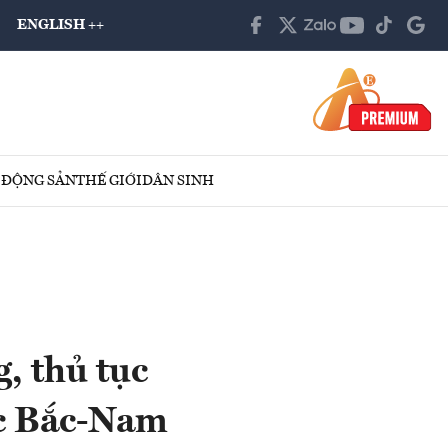
ENGLISH ++
 ĐỘNG SẢN
THẾ GIỚI
DÂN SINH
, thủ tục
ốc Bắc-Nam