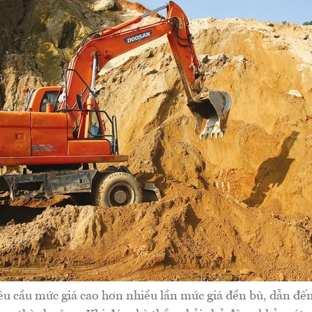
êu cầu mức giá cao hơn nhiều lần mức giá đền bù, dẫn đế