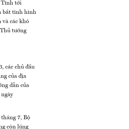
 Tĩnh tới
 bắt tình hình
n và các khó
o Thủ tướng
3, các chủ đầu
ăng của địa
ớng dẫn của
 ngày
 tháng 7, Bộ
ơng còn lúng