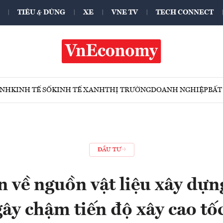
TIÊU & DÙNG
XE
VNE TV
TECH CONNECT
ÍNH
KINH TẾ SỐ
KINH TẾ XANH
THỊ TRƯỜNG
DOANH NGHIỆP
BẤT
ĐẦU TƯ
 về nguồn vật liệu xây dựng
gây chậm tiến độ xây cao t