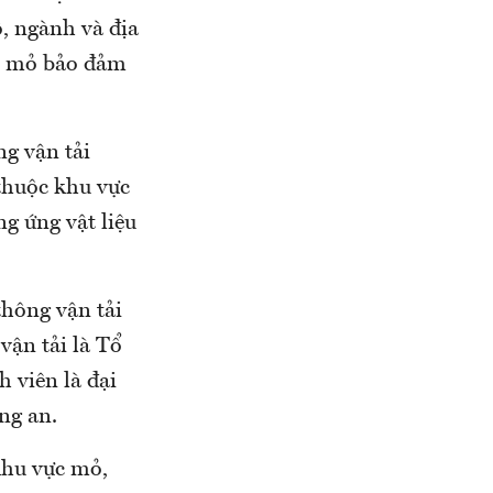
ộ, ngành và địa
ất mỏ bảo đảm
g vận tải
 thuộc khu vực
ng ứng vật liệu
hông vận tải
vận tải là Tổ
h viên là đại
ng an.
khu vực mỏ,