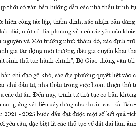
ịp thời có văn bản hướng dẫn các nhà thầu trình tự
ực hiện công tác lập, thẩm định, xác nhận bản đăng
kéo dài, một số địa phương vẫn có các yêu cầu khá
i nguyên và Môi trường như: thăm dò, xác định tr
ánh giá tác động môi trường, đấu giá quyền khai th
t sinh thủ tục hành chính", Bộ Giao thông vận tải 
bản chỉ đạo gỡ khó, các địa phương quyết liệt vào c
ác chủ đầu tư, nhà thầu trong việc hoàn thiện thủ t
vụ các dự án. Đến nay, trình tự thủ tục cơ bản khô
h cung ứng vật liệu xây dựng cho dự án cao tốc Bắc
n 2021 - 2025 bước đầu đạt được một số kết quả tí
i yêu cầu, đặc biệt là các thủ tục về đất đai làm ả