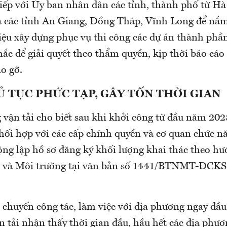
tiếp với Ủy ban nhân dân các tỉnh, thành phố từ Hà
các tỉnh An Giang, Đồng Tháp, Vĩnh Long để nắm
iệu xây dựng phục vụ thi công các dự án thành phầ
ắc để giải quyết theo thẩm quyền, kịp thời báo cá
o gỡ.
 TỤC PHỨC TẠP, GÂY TỐN THỜI GIAN
 vận tải cho biết sau khi khởi công từ đầu năm 202
hối hợp với các cấp chính quyền và cơ quan chức n
ng lập hồ sơ đăng ký khối lượng khai thác theo hư
n và Môi trường tại văn bản số 1441/BTNMT-ĐCKS
 chuyến công tác, làm việc với địa phương ngay đầu
 tải nhận thấy thời gian đầu, hầu hết các địa phư