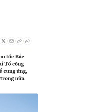
ao tốc Bắc-
ai Tổ công
ề cung ứng,
 trong nửa