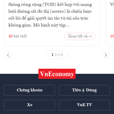
thông công cộng (TOD) kết hợp với mạng
V
lưới đường sắt đô thị (metro) là chiến lược
cốt lõi để giải quyết ùn tắc và tái cấu trúc
không gian. Mô hình này tập...
10
bài viết
Xem tất cả
2
1
2
3
4
Chứng khoán
Tiêu & Dùng
Xe
VnE TV