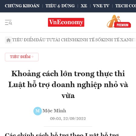
CHỨNG KHOÁN
TIÊU & DÙNG
XE
VNE TV
TECH CO
TIÊU ĐIỂM
ĐẦU TƯ
TÀI CHÍNH
KINH TẾ SỐ
KINH TẾ XANH
TIÊU ĐIỂM
Khoảng cách lớn trong thực thi
Luật hỗ trợ doanh nghiệp nhỏ và
vừa
Mộc Minh
M
09:03, 22/09/2022
Các chính sách hỗ trợ theo Luật hỗ trợ