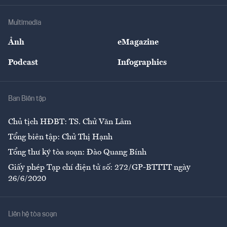
Khung pháp lý
Doanh nghiệp
Địa phương
Thị trường
Bảo hiểm
Multimedia
Sự kiện
Nhân lực
Ảnh
eMagazine
Đẹp +
An sinh
Podcast
Infographics
Giải trí
Y tế
Nhà
Ban Biên tập
Ẩm thực
Chủ tịch HĐBT: TS. Chử Văn Lâm
Tổng biên tập: Chử Thị Hạnh
Tổng thư ký tòa soạn: Đào Quang Bính
Giấy phép Tạp chí điện tử số: 272/GP-BTTTT ngày
26/6/2020
Liên hệ tòa soạn