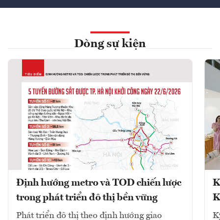
Dòng sự kiện
Định hướng metro và TOD chiến lược
K
trong phát triển đô thị bền vững
K
Phát triển đô thị theo định hướng giao
K