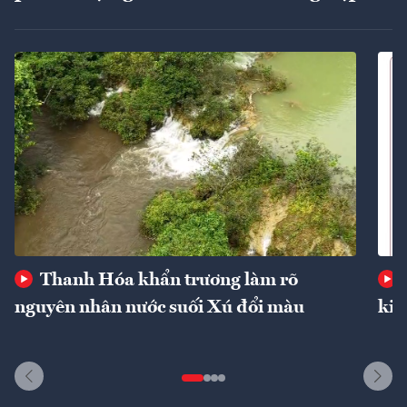
Thanh Hóa khẩn trương làm rõ
nguyên nhân nước suối Xú đổi màu
kin