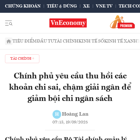
CHỨNG KHOÁN
TIÊU & DÙNG
XE
VNE TV
TECH CO
TIÊU ĐIỂM
ĐẦU TƯ
TÀI CHÍNH
KINH TẾ SỐ
KINH TẾ XANH
TÀI CHÍNH
Chính phủ yêu cầu thu hồi các
khoản chi sai, chậm giải ngân để
giảm bội chi ngân sách
Hoàng Lan
H
07:13, 19/09/2025
Chính phủ yêu cầu Bộ Tài chính quản lý