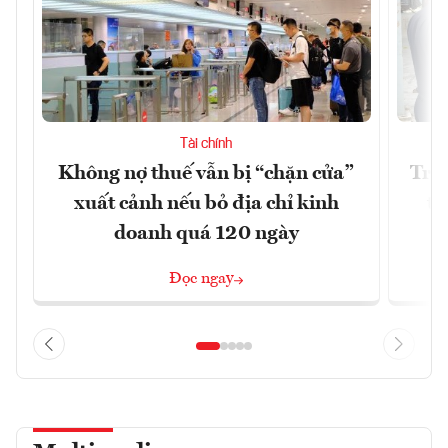
Tài chính
Không nợ thuế vẫn bị “chặn cửa”
Tron
xuất cảnh nếu bỏ địa chỉ kinh
từ
doanh quá 120 ngày
Đọc ngay