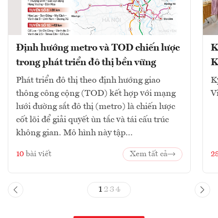
Định hướng metro và TOD chiến lược
K
trong phát triển đô thị bền vững
K
Phát triển đô thị theo định hướng giao
K
thông công cộng (TOD) kết hợp với mạng
V
lưới đường sắt đô thị (metro) là chiến lược
cốt lõi để giải quyết ùn tắc và tái cấu trúc
không gian. Mô hình này tập...
10
bài viết
Xem tất cả
2
1
2
3
4