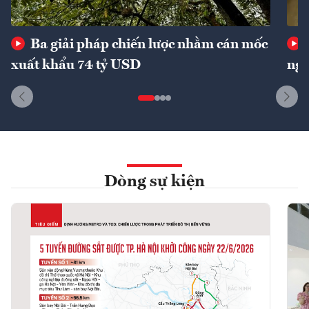
Ba giải pháp chiến lược nhằm cán mốc
xuất khẩu 74 tỷ USD
ngu
Dòng sự kiện