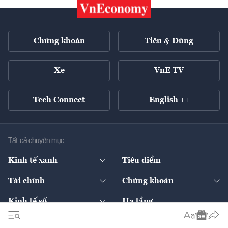
Chứng khoán
Tiêu & Dùng
Xe
VnE TV
Tech Connect
English ++
Tất cả chuyên mục
Kinh tế xanh
Tiêu điểm
Chuyển động xanh
Tài chính
Chứng khoán
Pháp lý
Ngân hàng
Doanh nghiệp niêm yết
Kinh tế số
Hạ tầng
Thương hiệu xanh
Thị trường vốn
Thị trường
Sản phẩm - Thị trường
Bất động sản
Thị trường
Diễn đàn