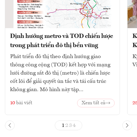
Định hướng metro và TOD chiến lược
K
trong phát triển đô thị bền vững
K
Phát triển đô thị theo định hướng giao
K
thông công cộng (TOD) kết hợp với mạng
V
lưới đường sắt đô thị (metro) là chiến lược
cốt lõi để giải quyết ùn tắc và tái cấu trúc
không gian. Mô hình này tập...
10
bài viết
Xem tất cả
2
1
2
3
4