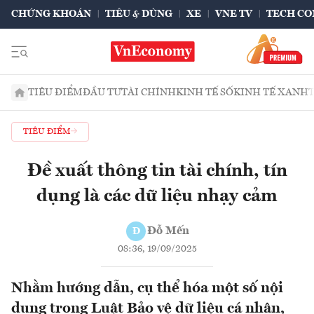
CHỨNG KHOÁN
TIÊU & DÙNG
XE
VNE TV
TECH CO
TIÊU ĐIỂM
ĐẦU TƯ
TÀI CHÍNH
KINH TẾ SỐ
KINH TẾ XANH
TIÊU ĐIỂM
Đề xuất thông tin tài chính, tín
dụng là các dữ liệu nhạy cảm
Đỗ Mến
Đ
08:36, 19/09/2025
Nhằm hướng dẫn, cụ thể hóa một số nội
dung trong Luật Bảo vệ dữ liệu cá nhân,