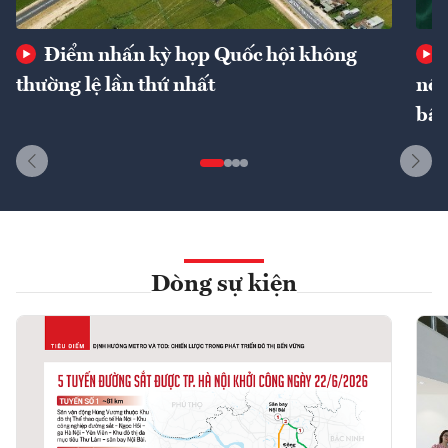
Điểm nhấn kỳ họp Quốc hội không
thường lệ lần thứ nhất
nôn
bất
Dòng sự kiện