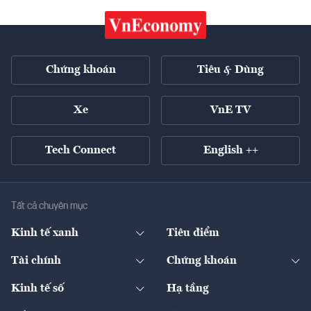
Chứng khoán
Tiêu & Dùng
Xe
VnE TV
Tech Connect
English ++
Tất cả chuyên mục
Kinh tế xanh
Tiêu điểm
Chuyển động xanh
Tài chính
Chứng khoán
Pháp lý
Ngân hàng
Doanh nghiệp niêm yết
Kinh tế số
Hạ tầng
Thương hiệu xanh
Thị trường vốn
Thị trường
Sản phẩm - Thị trường