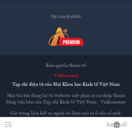
Đặt mua ấn phẩm
Bản quyền thuộc về
VnEconomy
Tạp chí điện tử của Hội Khoa học Kinh tế Việt Nam
Mọi tin bài đăng lại từ website này phải có sự chấp thuận
bằng văn bản của
Tạp chí Kinh tế Việt Nam - VnEconomy
Các trang liên kết ra ngoài sẽ được mở ra ở cửa sổ mới.
VnEconomy không chịu trách nhiệm nội dung các trang
ngoài.