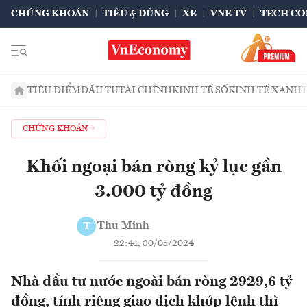
CHỨNG KHOÁN
TIÊU & DÙNG
XE
VNE TV
TECH CO
TIÊU ĐIỂM
ĐẦU TƯ
TÀI CHÍNH
KINH TẾ SỐ
KINH TẾ XANH
CHỨNG KHOÁN
Khối ngoại bán ròng kỷ lục gần
3.000 tỷ đồng
Thu Minh
T
22:41, 30/05/2024
Nhà đầu tư nước ngoài bán ròng 2929,6 tỷ
đồng, tính riêng giao dịch khớp lệnh thì