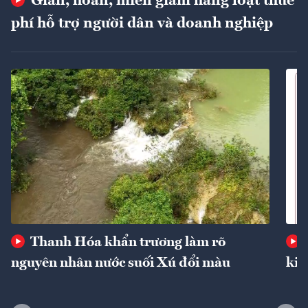
Giãn, hoãn, miễn giảm hàng loạt thuế
phí hỗ trợ người dân và doanh nghiệp
Thanh Hóa khẩn trương làm rõ
nguyên nhân nước suối Xú đổi màu
kin