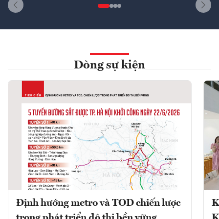
Dòng sự kiện
Định hướng metro và TOD chiến lược
K
trong phát triển đô thị bền vững
K