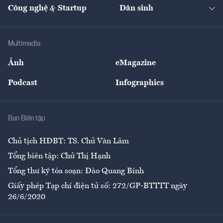
Nhà đầu tư
Du lịch
Công nghệ & Startup
Dân sinh
Tư vấn
Nông sản
Doanh nhân
Tư vấn Tiêu & Dùng
Infographics
Hạ tầng
Sức khỏe
Khung pháp lý
Doanh nghiệp
Địa phương
Thị trường
Bảo hiểm
Multimedia
Sự kiện
Nhân lực
Ảnh
eMagazine
Đẹp +
An sinh
Podcast
Infographics
Giải trí
Y tế
Nhà
Ban Biên tập
Ẩm thực
Chủ tịch HĐBT: TS. Chử Văn Lâm
Tổng biên tập: Chử Thị Hạnh
Tổng thư ký tòa soạn: Đào Quang Bính
Giấy phép Tạp chí điện tử số: 272/GP-BTTTT ngày
26/6/2020