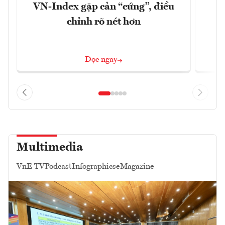
VN-Index gặp cản “cứng”, điều
B
chỉnh rõ nét hơn
Đọc ngay
Multimedia
VnE TV
Podcast
Infographics
eMagazine