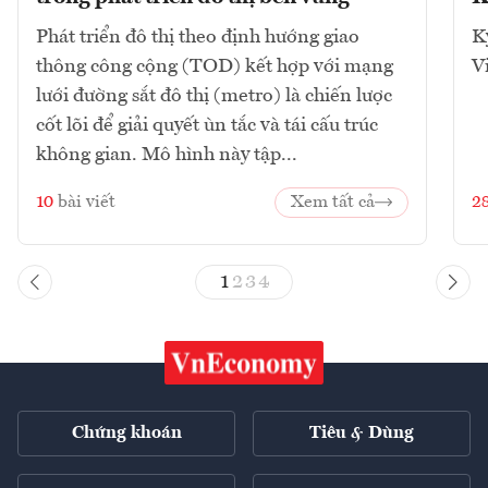
Phát triển đô thị theo định hướng giao
K
thông công cộng (TOD) kết hợp với mạng
V
lưới đường sắt đô thị (metro) là chiến lược
cốt lõi để giải quyết ùn tắc và tái cấu trúc
không gian. Mô hình này tập...
10
bài viết
Xem tất cả
2
1
2
3
4
Chứng khoán
Tiêu & Dùng