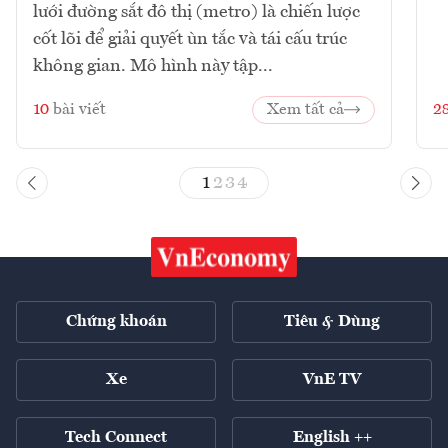
lưới đường sắt đô thị (metro) là chiến lược
cốt lõi để giải quyết ùn tắc và tái cấu trúc
không gian. Mô hình này tập...
10
bài viết
Xem tất cả
2
1
2
3
4
Chứng khoán
Tiêu & Dùng
Xe
VnE TV
Tech Connect
English ++