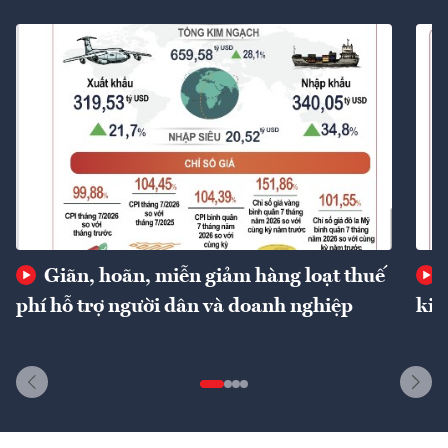
Giãn, hoãn, miễn giảm hàng loạt thuế
phí hỗ trợ người dân và doanh nghiệp
kin