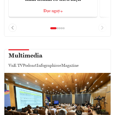
Đọc ngay
Multimedia
VnE TV
Podcast
Infographics
eMagazine