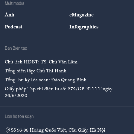
Bảo hiểm
Multimedia
Sự kiện
Nhân lực
Ảnh
eMagazine
Đẹp +
An sinh
Podcast
Infographics
Giải trí
Y tế
Nhà
Ban Biên tập
Ẩm thực
Chủ tịch HĐBT: TS. Chử Văn Lâm
Tổng biên tập: Chử Thị Hạnh
Tổng thư ký tòa soạn: Đào Quang Bính
Giấy phép Tạp chí điện tử số: 272/GP-BTTTT ngày
26/6/2020
Liên hệ tòa soạn
Số 96-98 Hoàng Quốc Việt, Cầu Giấy, Hà Nội