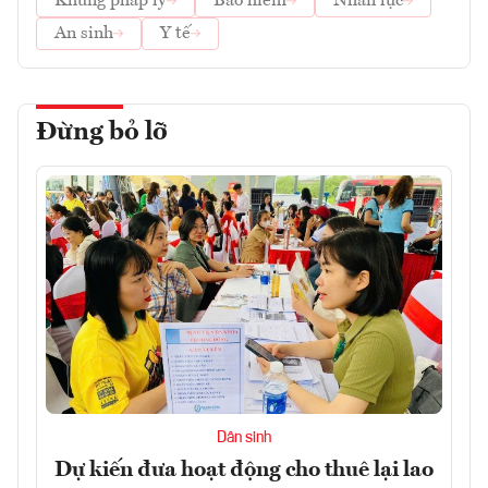
Khung pháp lý
Bảo hiểm
Nhân lực
An sinh
Y tế
Đừng bỏ lỡ
Dân sinh
Dự kiến đưa hoạt động cho thuê lại lao