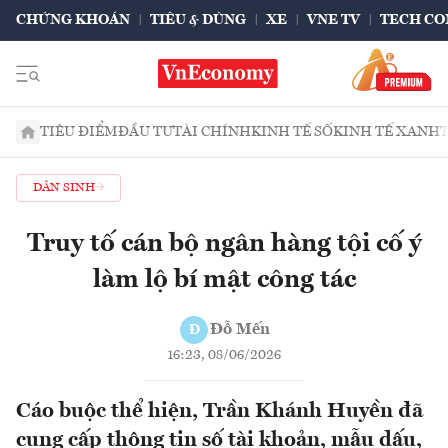
CHỨNG KHOÁN
TIÊU & DÙNG
XE
VNE TV
TECH CO
TIÊU ĐIỂM
ĐẦU TƯ
TÀI CHÍNH
KINH TẾ SỐ
KINH TẾ XANH
DÂN SINH
Truy tố cán bộ ngân hàng tội cố ý
làm lộ bí mật công tác
Đỗ Mến
Đ
16:23, 08/06/2026
Cáo buộc thể hiện, Trần Khánh Huyền đã
cung cấp thông tin số tài khoản, mẫu dấu,