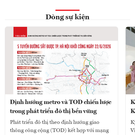
Dòng sự kiện
Định hướng metro và TOD chiến lược
K
trong phát triển đô thị bền vững
K
Phát triển đô thị theo định hướng giao
K
thông công cộng (TOD) kết hợp với mạng
V