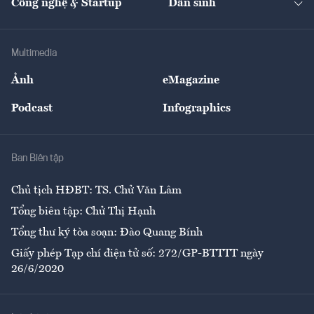
Công nghệ & Startup
Dân sinh
Tư vấn
Nông sản
Doanh nhân
Tư vấn Tiêu & Dùng
Infographics
Hạ tầng
Sức khỏe
Khung pháp lý
Doanh nghiệp
Địa phương
Thị trường
Bảo hiểm
Multimedia
Sự kiện
Nhân lực
Ảnh
eMagazine
Đẹp +
An sinh
Podcast
Infographics
Giải trí
Y tế
Nhà
Ban Biên tập
Ẩm thực
Chủ tịch HĐBT: TS. Chử Văn Lâm
Tổng biên tập: Chử Thị Hạnh
Tổng thư ký tòa soạn: Đào Quang Bính
Giấy phép Tạp chí điện tử số: 272/GP-BTTTT ngày
26/6/2020