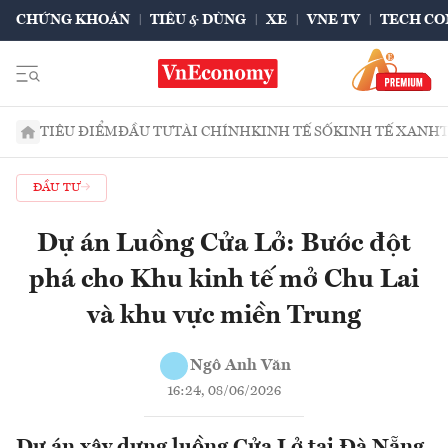
CHỨNG KHOÁN
TIÊU & DÙNG
XE
VNE TV
TECH CO
TIÊU ĐIỂM
ĐẦU TƯ
TÀI CHÍNH
KINH TẾ SỐ
KINH TẾ XANH
ĐẦU TƯ
Dự án Luồng Cửa Lở: Bước đột
phá cho Khu kinh tế mở Chu Lai
và khu vực miền Trung
Ngô Anh Văn
16:24, 08/06/2026
Dự án xây dựng luồng Cửa Lở tại Đà Nẵng