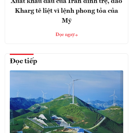
Xuất khẩu dầu của Iran đình trệ, đảo
Kharg tê liệt vì lệnh phong tỏa của
Mỹ
Đọc ngay
Đọc tiếp