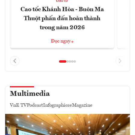
Đầu tư
Cao tốc Khánh Hòa - Buôn Ma
Hả
Thuột phấn đấu hoàn thành
kị
trong năm 2026
Đọc ngay
Multimedia
VnE TV
Podcast
Infographics
eMagazine