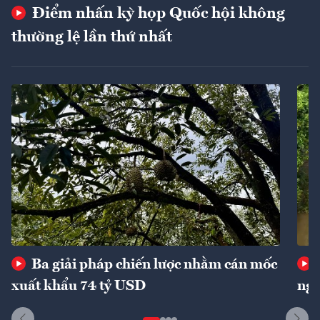
Điểm nhấn kỳ họp Quốc hội không
thường lệ lần thứ nhất
Ba giải pháp chiến lược nhằm cán mốc
xuất khẩu 74 tỷ USD
ngu