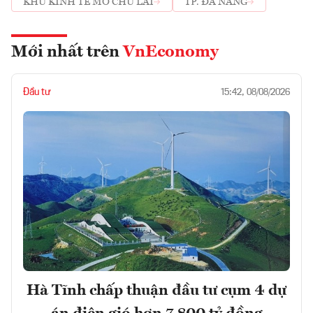
KHU KINH TẾ MỞ CHU LAI
TP. ĐÀ NẴNG
Mới nhất trên
VnEconomy
Đầu tư
15:42, 08/08/2026
Hà Tĩnh chấp thuận đầu tư cụm 4 dự