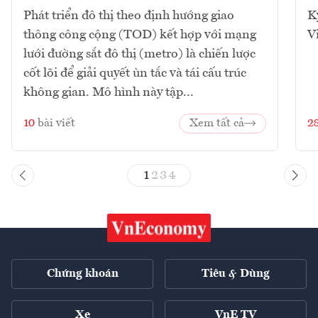
Phát triển đô thị theo định hướng giao
K
thông công cộng (TOD) kết hợp với mạng
V
lưới đường sắt đô thị (metro) là chiến lược
cốt lõi để giải quyết ùn tắc và tái cấu trúc
không gian. Mô hình này tập...
10
bài viết
Xem tất cả
2
1
2
3
4
Chứng khoán
Tiêu & Dùng
Xe
VnE TV