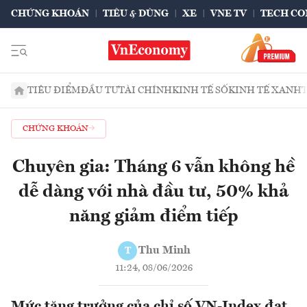
CHỨNG KHOÁN
TIÊU & DÙNG
XE
VNE TV
TECH CO
TIÊU ĐIỂM
ĐẦU TƯ
TÀI CHÍNH
KINH TẾ SỐ
KINH TẾ XANH
CHỨNG KHOÁN
Chuyên gia: Tháng 6 vẫn không hề
dễ dàng với nhà đầu tư, 50% khả
năng giảm điểm tiếp
Thu Minh
T
11:24, 08/06/2026
Mức tăng trưởng của chỉ số VN-Index đạt