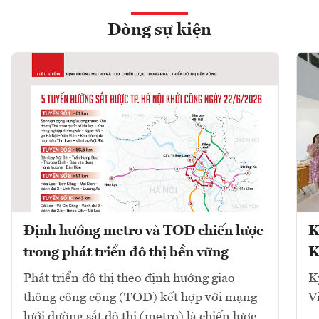
Dòng sự kiện
Định hướng metro và TOD chiến lược
K
trong phát triển đô thị bền vững
K
Phát triển đô thị theo định hướng giao
K
thông công cộng (TOD) kết hợp với mạng
V
lưới đường sắt đô thị (metro) là chiến lược