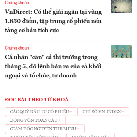
Chứng khoán
VnDirect: Có thể giải ngân tại vùng
1.830 điểm, tập trung cổ phiếu nền
tảng cơ bản tích cực
Chứng khoán
Cá nhân "cân" cả thị trường trong
tháng 5, đỡ lệnh bán ra của cả khối
ngoại và tổ chức, tự doanh
ĐỌC BÀI THEO TỪ KHOÁ
CÁC QUỸ ĐẦU TƯ CỔ PHIẾU
CHỈ SỐ VN-INDEX
DÒNG VỐN TOÀN CẦU
GIÁM ĐỐC NGUYỄN THẾ MINH