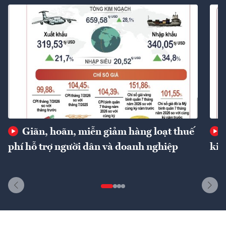
Giãn, hoãn, miễn giảm hàng loạt thuế
phí hỗ trợ người dân và doanh nghiệp
kin