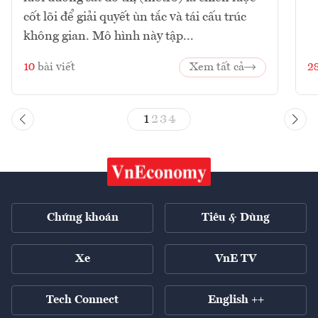
cốt lõi để giải quyết ùn tắc và tái cấu trúc
không gian. Mô hình này tập...
10
bài viết
Xem tất cả
2
1
2
3
4
Chứng khoán
Tiêu & Dùng
Xe
VnE TV
Tech Connect
English ++