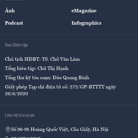
Sự kiện
Nhân lực
Ảnh
eMagazine
Đẹp +
An sinh
Podcast
Infographics
Giải trí
Y tế
Nhà
Ban Biên tập
Ẩm thực
Chủ tịch HĐBT: TS. Chử Văn Lâm
Tổng biên tập: Chử Thị Hạnh
Tổng thư ký tòa soạn: Đào Quang Bính
Giấy phép Tạp chí điện tử số: 272/GP-BTTTT ngày
26/6/2020
Liên hệ tòa soạn
Số 96-98 Hoàng Quốc Việt, Cầu Giấy, Hà Nội