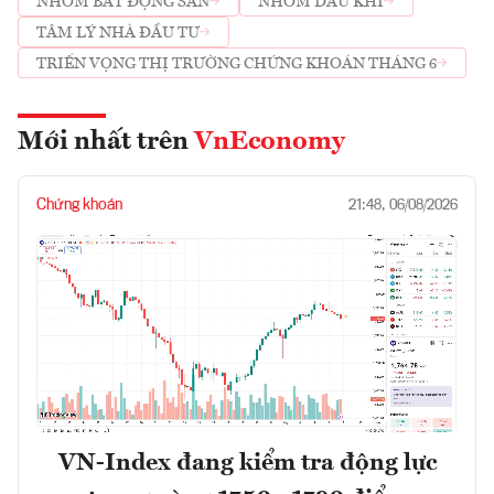
NHÓM BẤT ĐỘNG SẢN
NHÓM DẦU KHÍ
TÂM LÝ NHÀ ĐẦU TƯ
TRIỂN VỌNG THỊ TRƯỜNG CHỨNG KHOÁN THÁNG 6
Mới nhất trên
VnEconomy
Chứng khoán
21:48, 06/08/2026
VN-Index đang kiểm tra động lực