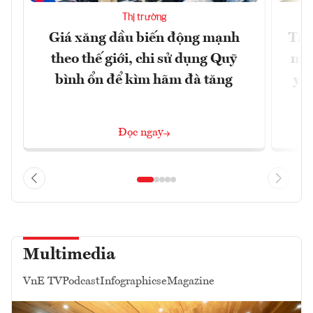
Thị trường
Giá xăng dầu biến động mạnh
Tăn
theo thế giới, chi sử dụng Quỹ
min
bình ổn để kìm hãm đà tăng
yêu
Đọc ngay
Multimedia
VnE TV
Podcast
Infographics
eMagazine