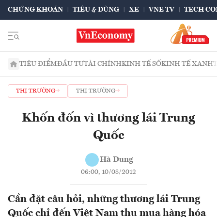
CHỨNG KHOÁN
TIÊU & DÙNG
XE
VNE TV
TECH CO
TIÊU ĐIỂM
ĐẦU TƯ
TÀI CHÍNH
KINH TẾ SỐ
KINH TẾ XANH
THỊ TRƯỜNG
THỊ TRƯỜNG
Khốn đốn vì thương lái Trung
Quốc
Hà Dung
06:00, 10/08/2012
Cần đặt câu hỏi, những thương lái Trung
Quốc chỉ đến Việt Nam thu mua hàng hóa