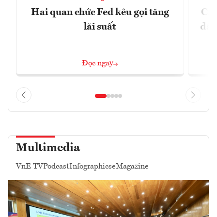
Hai quan chức Fed kêu gọi tăng
Chí
lãi suất
đã 
Đọc ngay
Multimedia
VnE TV
Podcast
Infographics
eMagazine