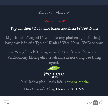
Bản quyền thuộc về
VnEconomy
Tạp chí điện tử của Hội Khoa học Kinh tế Việt Nam
Mọi tin bài đăng lại từ website này phải có sự chấp thuận
bằng văn bản của
Tạp chí Kinh tế Việt Nam - VnEconomy
Các trang liên kết ra ngoài sẽ được mở ra ở cửa sổ mới.
VnEconomy không chịu trách nhiệm nội dung các trang
ngoài.
Thiết kế và phát triển bởi
Hemera Media
Dựa trên nền tảng
Hemera AI CMS