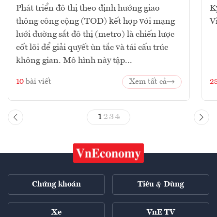
Phát triển đô thị theo định hướng giao
K
thông công cộng (TOD) kết hợp với mạng
V
lưới đường sắt đô thị (metro) là chiến lược
cốt lõi để giải quyết ùn tắc và tái cấu trúc
không gian. Mô hình này tập...
10
bài viết
Xem tất cả
2
1
2
3
4
Chứng khoán
Tiêu & Dùng
Xe
VnE TV