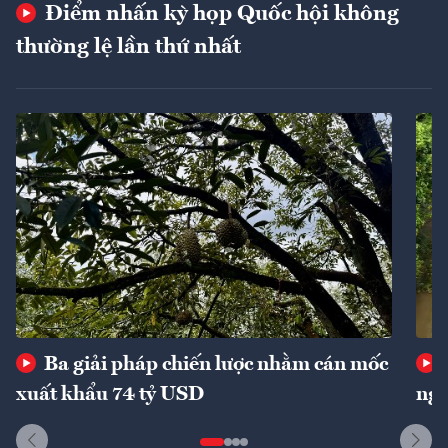
Điểm nhấn kỳ họp Quốc hội không
thường lệ lần thứ nhất
Ba giải pháp chiến lược nhằm cán mốc
xuất khẩu 74 tỷ USD
ngu