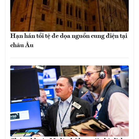
Hạn hán tồi tệ đe dọa nguồn cung điện tại
châu Âu