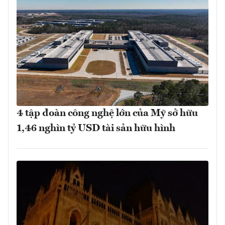
4 tập đoàn công nghệ lớn của Mỹ sở hữu
1,46 nghìn tỷ USD tài sản hữu hình