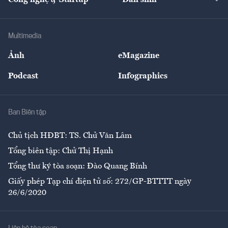
Tư vấn
Nông sản
Doanh nhân
Tư vấn Tiêu & Dùng
Infographics
Hạ tầng
Sức khỏe
Khung pháp lý
Doanh nghiệp
Địa phương
Thị trường
Bảo hiểm
Multimedia
Sự kiện
Nhân lực
Ảnh
eMagazine
Đẹp +
An sinh
Podcast
Infographics
Giải trí
Y tế
Nhà
Ban Biên tập
Ẩm thực
Chủ tịch HĐBT: TS. Chử Văn Lâm
Tổng biên tập: Chử Thị Hạnh
Tổng thư ký tòa soạn: Đào Quang Bính
Giấy phép Tạp chí điện tử số: 272/GP-BTTTT ngày
26/6/2020