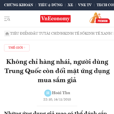
CHỨNG KHOÁN
TIÊU & DÙNG
XE
VNE TV
TECH CO
TIÊU ĐIỂM
ĐẦU TƯ
TÀI CHÍNH
KINH TẾ SỐ
KINH TẾ XANH
THẾ GIỚI
Không chỉ hàng nhái, người dùng
Trung Quốc còn đối mặt ứng dụng
mua sắm giả
Hoài Thu
H
22:10, 14/11/2018
Những ứng dụng giả mạo có thể đánh cắp