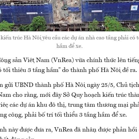
iến trúc Hà Nội yêu cầu các dự án nhà cao tầng phải có tô
hầm để xe.
 động sản Việt Nam (VnRea) vừa chính thức lên tiến
ó tối thiêu 3 tầng hầm” do thành phố Hà Nội đề ra.
 gửi UBND thành phố Hà Nội ngày 25/5, Chủ tị
am cho rằng, mới đây Sở Quy hoạch kiến trúc thàn
iệc các dự án khu đô thị, trung tâm thương mại phải
g cộng, phải bố trí tối thiểu 3 tầng hầm để xe.
nh này được đưa ra, VnRea đã nhận được phản hồi 