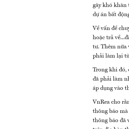
gây khó khăn t
dự án bất độn
Về vấn đề chuy
hoặc trả về...
tư. Thêm nữa v
phải làm lại từ
Trong khi đó, 
đã phải làm nh
áp dụng vào th
VnRea cho rằ
thông báo mà 
thông báo đã 