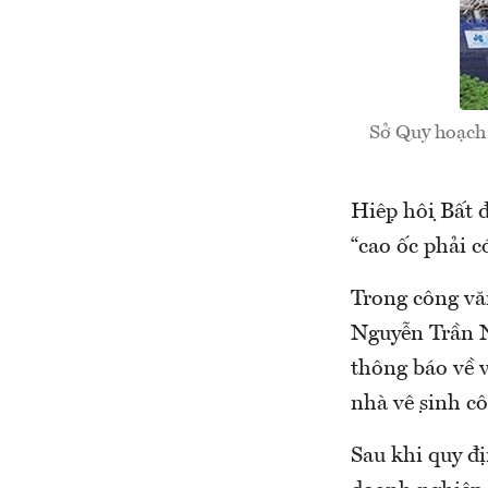
Sở Quy hoạch k
Hiệp hội Bất
“cao ốc phải c
Trong công văn
Nguyễn Trần N
thông báo về v
nhà vệ sinh côn
Sau khi quy đị