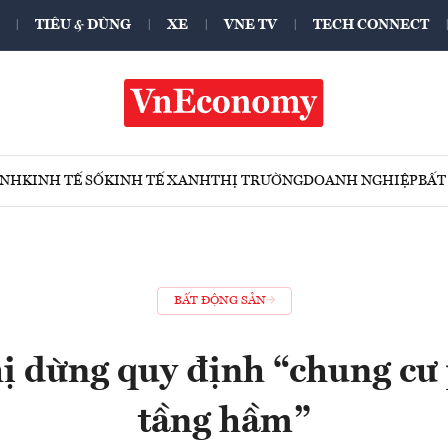
TIÊU & DÙNG
XE
VNE TV
TECH CONNECT
ÍNH
KINH TẾ SỐ
KINH TẾ XANH
THỊ TRƯỜNG
DOANH NGHIỆP
BẤT
BẤT ĐỘNG SẢN
ị dừng quy định “chung cư p
tầng hầm”