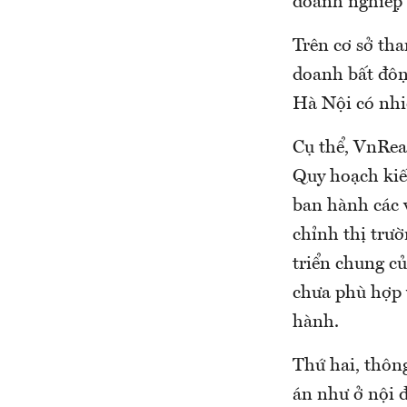
doanh nghiệp b
Trên cơ sở tham
doanh bất độ
Hà Nội có nhiều
Cụ thể, VnRea
Quy hoạch kiê
ban hành các v
chỉnh thị trườ
triển chung củ
chưa phù hợp 
hành.
Thứ hai, thông
án như ở nội đ