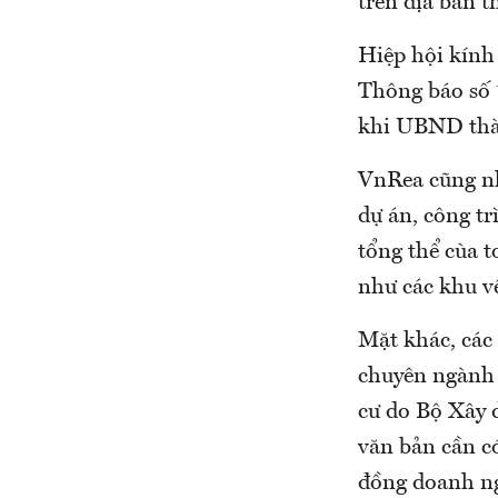
trên địa bàn 
Hiệp hội kính
Thông báo số 
khi UBND thà
VnRea cũng nh
dự án, công t
tổng thể cùa t
như các khu v
Mặt khác, các 
chuyên ngành 
cư do Bộ Xây 
văn bản cần có
đồng doanh ng