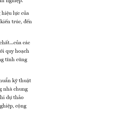
nh nghiệp.
hiệu lực của
iến trúc, đến
chất...của các
với quy hoạch
ng tĩnh cũng
chuẩn kỹ thuật
g nhà chung
hi dự thảo
nghiệp, cộng