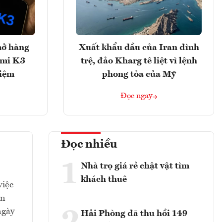
mở hàng
Xuất khẩu dầu của Iran đình
imi K3
trệ, đảo Kharg tê liệt vì lệnh
hiệm
phong tỏa của Mỹ
Đọc ngay
Đọc nhiều
1
Nhà trọ giá rẻ chật vật tìm
khách thuê
việc
an
ngày
Hải Phòng đã thu hồi 149