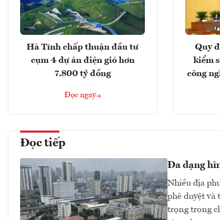
Hà Tĩnh chấp thuận đầu tư
Quy đ
cụm 4 dự án điện gió hơn
kiểm so
7.800 tỷ đồng
công ng
Đọc ngay
Đọc tiếp
Đa dạng hìn
Nhiều địa phư
phê duyệt và 
trọng trong ch