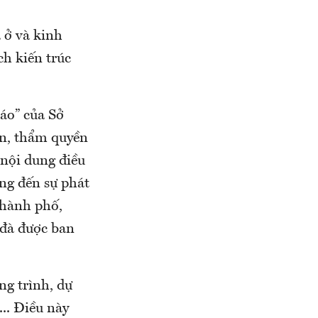
 ở và kinh
ch kiến trúc
́o” của Sở
bản, thẩm quyền
 nội dung điều
ộng đến sự phát
thành phố,
 đà được ban
ng trình, dự
.. Điều này