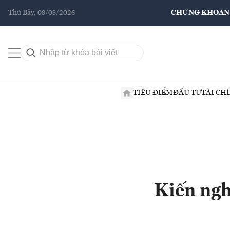
Thứ Bảy, 08/08/2026
CHỨNG KHOÁN
TIÊU ĐIỂM
ĐẦU TƯ
TÀI CH
Kiến ngh