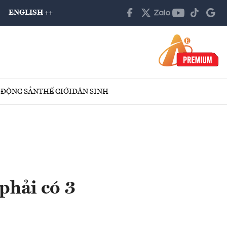
ENGLISH ++
 ĐỘNG SẢN
THẾ GIỚI
DÂN SINH
hải có 3