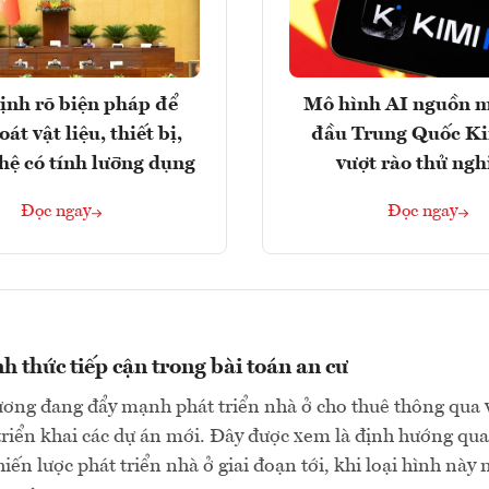
ịnh rõ biện pháp để
Mô hình AI nguồn 
át vật liệu, thiết bị,
đầu Trung Quốc K
hệ có tính lưỡng dụng
vượt rào thử ng
Đọc ngay
Đọc ngay
h thức tiếp cận trong bài toán an cư
ơng đang đẩy mạnh phát triển nhà ở cho thuê thông qua 
triển khai các dự án mới. Đây được xem là định hướng qu
iến lược phát triển nhà ở giai đoạn tới, khi loại hình này 