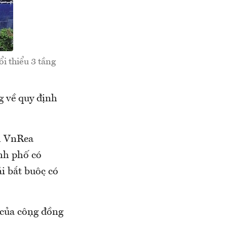
̉i thiểu 3 tầng
g về quy định
ch VnRea
h phố có
 bắt buộc có
của cộng đồng