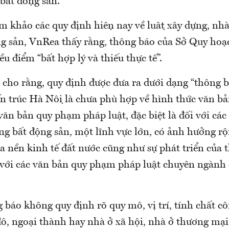
ất động sản.
 khảo các quy định hiện nay về luật xây dựng, nhà
ng sản, VnRea thấy rằng, thông báo của Sở Quy hoạ
 điểm “bất hợp lý và thiếu thực tế”.
 cho rằng, quy định được đưa ra dưới dạng “thông ba
́n trúc Hà Nội là chưa phù hợp về hình thức văn 
ăn bản quy phạm pháp luật, đặc biệt là đối với các
ng bất động sản, một lĩnh vực lớn, có ảnh hưởng r
a nền kinh tế đất nước cũng như sự phát triển của 
với các văn bản quy phạm pháp luật chuyên ngành
 báo không quy định rõ quy mô, vị trí, tính chất cô
ô, ngoại thành hay nhà ở xã hội, nhà ở thương mại.