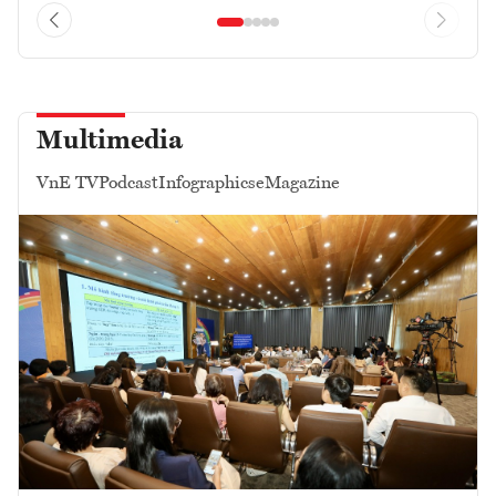
Multimedia
VnE TV
Podcast
Infographics
eMagazine