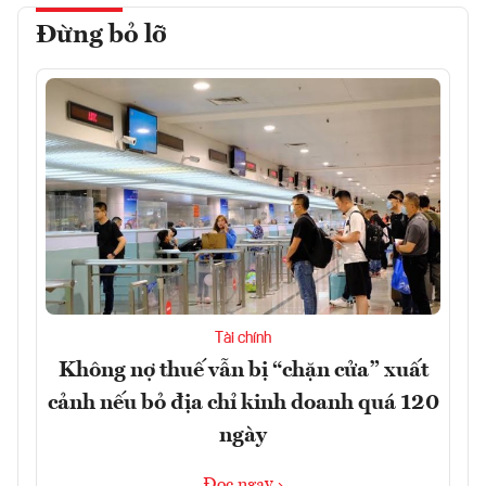
Đừng bỏ lỡ
Tài chính
Không nợ thuế vẫn bị “chặn cửa” xuất
cảnh nếu bỏ địa chỉ kinh doanh quá 120
ngày
Đọc ngay