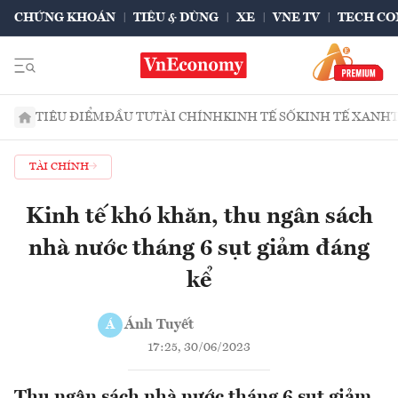
CHỨNG KHOÁN
TIÊU & DÙNG
XE
VNE TV
TECH CO
TIÊU ĐIỂM
ĐẦU TƯ
TÀI CHÍNH
KINH TẾ SỐ
KINH TẾ XANH
TÀI CHÍNH
Kinh tế khó khăn, thu ngân sách
nhà nước tháng 6 sụt giảm đáng
kể
Ánh Tuyết
Á
17:25, 30/06/2023
Thu ngân sách nhà nước tháng 6 sụt giảm