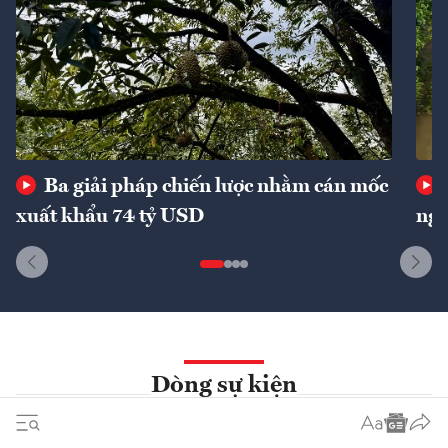
Ba giải pháp chiến lược nhằm cán mốc
xuất khẩu 74 tỷ USD
ngu
Dòng sự kiện