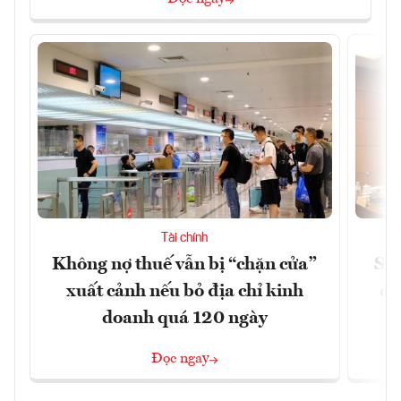
Tài chính
Không nợ thuế vẫn bị “chặn cửa”
Sửa
xuất cảnh nếu bỏ địa chỉ kinh
ca
doanh quá 120 ngày
Đọc ngay